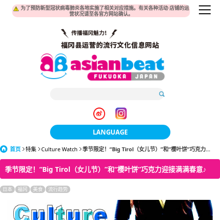
为了预防新型冠状病毒肺炎各地实施了相关对应措施。有关各种活动·店铺的运
营状况请至各官方网站确认。
LANGUAGE
首页
特集
Culture Watch
季节限定！“Big Tirol（女儿节）”和“樱叶饼”巧克力...
日本語
季节限定！“Big Tirol（女儿节）”和“樱叶饼”巧克力迎接满满春意♪
한국어
日本
福冈
美食
流行趋势
簡体中文
繁體中文