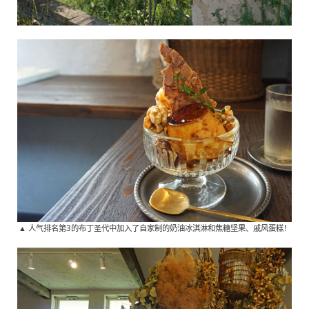
▲ 人气排名第3的布丁圣代中加入了自家制的奶油冰淇淋和焦糖坚果、戚风蛋糕！