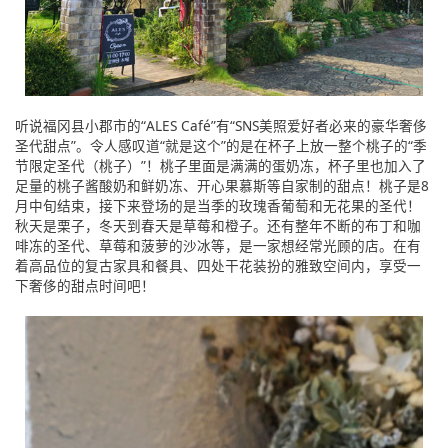
听说福冈县小郡市的“ALES Café”有“SNS美照爱好者必来的豪华奢侈
圣代甜点”。令人感叹道“就是这个”的是在杯子上放一整个桃子的“季
节限定圣代（桃子）”！桃子里面是满满的蛋奶冻，杯子里也加入了
足量的桃子酱酸奶和鲜奶冻、开心果慕斯等自家制的甜点！桃子是8
月中旬结束，接下来登场的是当季的玫瑰香葡萄和无花果的圣代！
秋天是栗子，冬天到春天是草莓和橙子。还有整年不断的布丁和咖
啡冻的圣代、草莓和菠萝的沙冰等，是一家想经常光顾的店。在有
着高品位的复古家具和餐具、四处干花装扮的雅致空间内，享受一
下奢侈的甜点时间吧！