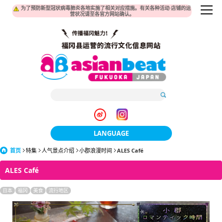
为了预防新型冠状病毒肺炎各地实施了相关对应措施。有关各种活动·店铺的运
营状况请至各官方网站确认。
LANGUAGE
首页
特集
人气景点介绍
小郡浪漫时间
日本語
ALES Café
ALES Café
한국어
日本
福冈
美食
流行地区
簡体中文
繁體中文