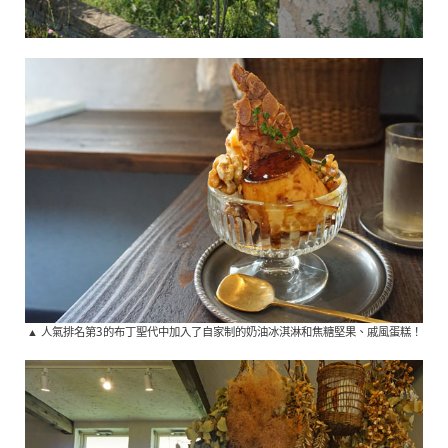
▲ 人氣排名第3的布丁聖代中加入了自家制的奶油冰淇淋和焦糖堅果、戚風蛋糕！