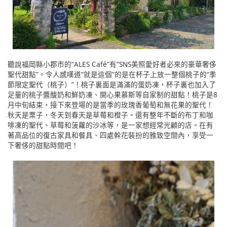
聽說福岡縣小郡市的“ALES Café”有“SNS美照愛好者必來的豪華奢侈
聖代甜點”。令人感嘆道“就是這個”的是在杯子上放一整個桃子的“季
節限定聖代（桃子）”！桃子裏面是滿滿的蛋奶凍，杯子裏也加入了
足量的桃子醬酸奶和鮮奶凍、開心果慕斯等自家制的甜點！桃子是8
月中旬結束，接下來登場的是當季的玫瑰香葡萄和無花果的聖代！
秋天是栗子，冬天到春天是草莓和橙子。還有整年不斷的布丁和咖
啡凍的聖代、草莓和菠蘿的沙冰等，是一家想經常光顧的店。在有
著高品位的復古家具和餐具、四處幹花裝扮的雅致空間內，享受一
下奢侈的甜點時間吧！