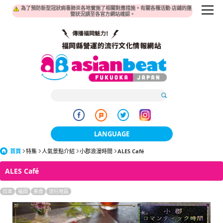
為了預防新型冠狀病毒肺炎各地實施了相關對應措施。有關各種活動·店鋪的運
營狀況請至各官方網站確認。
LANGUAGE
首頁
特集
人氣景點介紹
小郡浪漫時間
日本語
ALES Café
ALES Café
한국어
日本
福岡
美食
流行地區
簡体中文
繁體中文