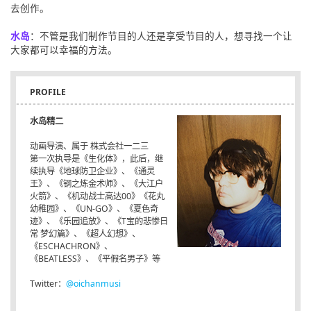
去创作。
水岛
：不管是我们制作节目的人还是享受节目的人，想寻找一个让
大家都可以幸福的方法。
PROFILE
水岛精二
动画导演、属于 株式会社一二三
第一次执导是《生化体》，此后，继
续执导《地球防卫企业》、《通灵
王》、《钢之炼金术师》、《大江户
火箭》、《机动战士高达00》《花丸
幼稚园》、《UN-GO》、《夏色奇
迹》、《乐园追放》、《T宝的悲惨日
常 梦幻篇》、《超人幻想》、
《ESCHACHRON》、
《BEATLESS》、《平假名男子》等
Twitter：
@oichanmusi