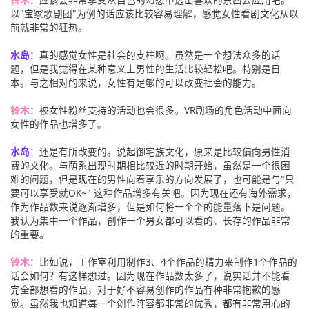
以"宝冢歌剧团"为例的话应该比较容易理解，感觉女性看剧文化从以
前就非常的狂热。
水岛
：真的感觉女性是社会的支柱啊。虽然是一个想法众多的话
题，但是我觉得在某种意义上男性的生活比较轻松吧。特别是日
本。与之相对的来说，女性有足够的可以改变社会的能力。
铃木
：被女性粉丝支持的活动也会很多。VR剧场的角色活动中面向
女性的作品也增多了。
水岛
：还是有所改变的。说起御宅族文化，原来是比较偏向男性消
费的文化。与萌系出现时期相比较近的时期开始，虽然是一个很困
难的问题，但是现在的男性向着享乐的方向发展了，也可能是与"只
要可以享受就OK~" 这种作品增多有关吧。因为现在还有海外需求，
作为作品数来说逐渐增多，但是如何将一个个的能量落下是问题。
我认为集中一个作品，创作一个男女都可以看的、长存的作品非常
的重要。
铃木
：比如说，工作室利用制作3、4个作品的精力来制作1个作品的
话会如何？有这样想过。因为现在作品数太多了，说实话并不能看
完全部想看的作品，对于好不容易创作的作品有种非常抱歉的感
觉。虽然我也知道每一个创作阵容都非常的优秀，都有非常用心的