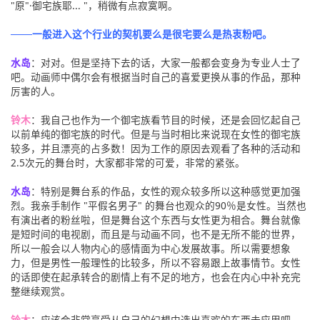
"原"·御宅族耶... "，稍微有点寂寞啊。
───一般进入这个行业的契机要么是很宅要么是热衷粉吧。
水岛
：对对。但是坚持下去的话，大家一般都会变身为专业人士了
吧。动画师中偶尔会有根据当时自己的喜爱更换从事的作品，那种
厉害的人。
铃木
：我自己也作为一个御宅族看节目的时候，还是会回忆起自己
以前单纯的御宅族的时代。但是与当时相比来说现在女性的御宅族
较多，并且漂亮的占多数！因为工作的原因去观看了各种的活动和
2.5次元的舞台时，大家都非常的可爱，非常的紧张。
水岛
：特别是舞台系的作品，女性的观众较多所以这种感觉更加强
烈。我亲手制作 "平假名男子" 的舞台也观众的90％是女性。当然也
有演出者的粉丝啦，但是舞台这个东西与女性更为相合。舞台就像
是短时间的电视剧，而且是与动画不同，也不是无所不能的世界，
所以一般会以人物内心的感情面为中心发展故事。所以需要想象
力，但是男性一般理性的比较多，所以不容易跟上故事情节。女性
的话即使在起承转合的剧情上有不足的地方，也会在内心中补充完
整继续观赏。
铃木
：应该会非常享受从自己的幻想中选出喜欢的东西去应用吧。