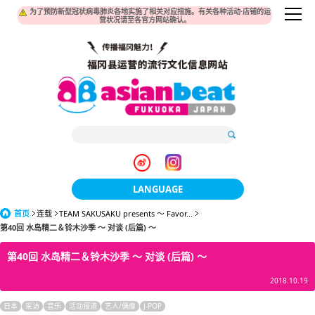
为了预防新型冠状病毒肺炎各地实施了相关对应措施。有关各种活动·店铺的运
营状况请至各官方网站确认。
LANGUAGE
首页
连载
TEAM SAKUSAKU presents ～ Favor...
日本語
第40回 水岛精二＆铃木沙季 ～ 对谈 (后篇) ～
한국어
第40回 水岛精二＆铃木沙季 ～ 对谈 (后篇) ～
簡体中文
2018.10.19
繁體中文
日本
采访
音乐
活动报道
艺人/偶像
J-POP