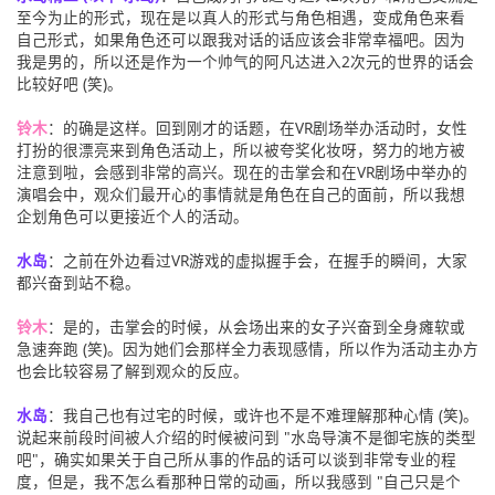
至今为止的形式，现在是以真人的形式与角色相遇，变成角色来看
自己形式，如果角色还可以跟我对话的话应该会非常幸福吧。因为
我是男的，所以还是作为一个帅气的阿凡达进入2次元的世界的话会
比较好吧 (笑)。
铃木
：的确是这样。回到刚才的话题，在VR剧场举办活动时，女性
打扮的很漂亮来到角色活动上，所以被夸奖化妆呀，努力的地方被
注意到啦，会感到非常的高兴。现在的击掌会和在VR剧场中举办的
演唱会中，观众们最开心的事情就是角色在自己的面前，所以我想
企划角色可以更接近个人的活动。
水岛
：之前在外边看过VR游戏的虚拟握手会，在握手的瞬间，大家
都兴奋到站不稳。
铃木
：是的，击掌会的时候，从会场出来的女子兴奋到全身瘫软或
急速奔跑 (笑)。因为她们会那样全力表现感情，所以作为活动主办方
也会比较容易了解到观众的反应。
水岛
：我自己也有过宅的时候，或许也不是不难理解那种心情 (笑)。
说起来前段时间被人介绍的时候被问到 "水岛导演不是御宅族的类型
吧"，确实如果关于自己所从事的作品的话可以谈到非常专业的程
度，但是，我不怎么看那种日常的动画，所以我感到 "自己只是个