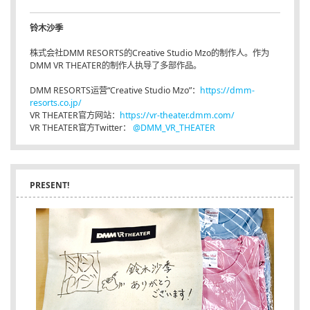
铃木沙季
株式会社DMM RESORTS的Creative Studio Mzo的制作人。作为
DMM VR THEATER的制作人执导了多部作品。
DMM RESORTS运营“Creative Studio Mzo”：
https://dmm-
resorts.co.jp/
VR THEATER官方网站：
https://vr-theater.dmm.com/
VR THEATER官方Twitter：
@DMM_VR_THEATER
PRESENT!