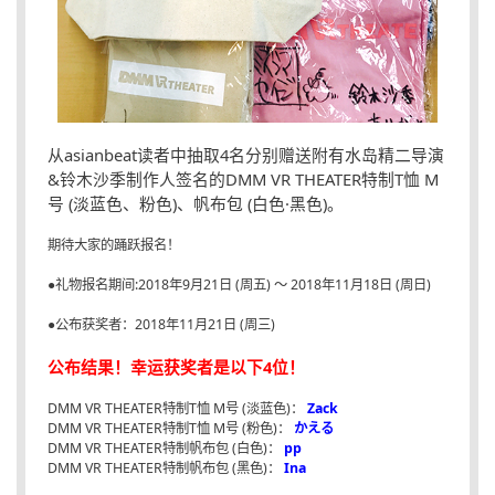
从asianbeat读者中抽取4名分别赠送附有水岛精二导演
&铃木沙季制作人签名的DMM VR THEATER特制T恤 M
号 (淡蓝色、粉色)、帆布包 (白色·黑色)。
期待大家的踊跃报名！
●礼物报名期间:2018年9月21日 (周五) ～ 2018年11月18日 (周日)
●公布获奖者：2018年11月21日 (周三)
公布结果！幸运获奖者是以下4位！
DMM VR THEATER特制T恤 M号 (淡蓝色)：
Zack
DMM VR THEATER特制T恤 M号 (粉色)：
かえる
DMM VR THEATER特制帆布包 (白色)：
pp
DMM VR THEATER特制帆布包 (黑色)：
Ina