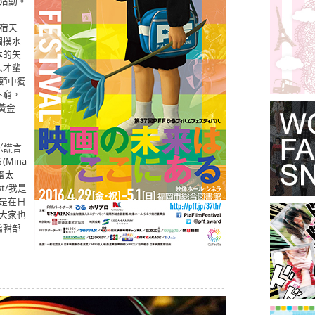
型活動。
新宿天
個撲水
本的矢
人才輩
影節中獨
不窮，
黃金
（謊言
Mina
雷太
st/我是
是在日
大家也
編輯部