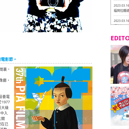
2023.03.1
福岡拉麵道 
2023.03.1
福龍軒
EDITO
2023.03.0
Isogiy
的試吃之旅 
2023.03.0
的電影節。
嚴格素食主
時間裏，
2023.03.0
Little
映像廳・
吃之旅 in
2023.02.2
東築軒 折
現和培養電
1977
最大級
”中入
大關
現在已