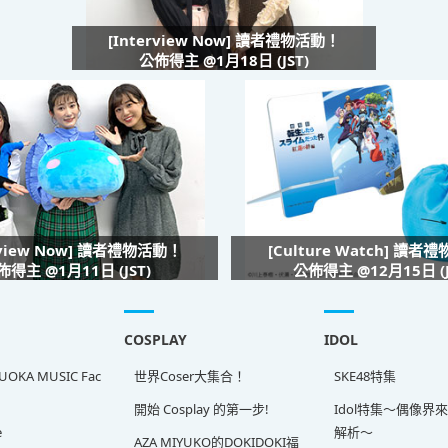
[Interview Now] 讀者禮物活動！
公佈得主 @1月18日 (JST)
rview Now] 讀者禮物活動！
[Culture Watch] 讀者
佈得主 @1月11日 (JST)
公佈得主 @12月15日 (J
COSPLAY
IDOL
OKA MUSIC Fac
世界Coser大集合！
SKE48特集
開始 Cosplay 的第一步!
Idol特集～偶像界
e
解析～
AZA MIYUKO的DOKIDOKI福