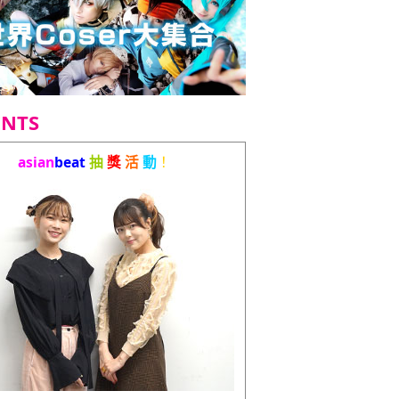
ENTS
asian
beat
抽
獎
活
動
！