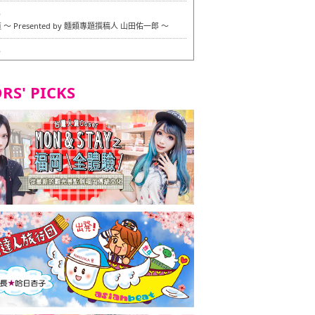
6
〜 Presented by 麵類專題撰稿人 山田佑一郎 〜
6
RS' PICKS
7
okarazu 博多總店 〜 嚴格素食主義・素食主義者的菜單試
in 福岡市！ 〜
7
義・素食主義者的菜單試的試吃之旅 in 福岡市！
2
 Stand 大名店 〜 嚴格素食主義・素食主義者的菜單試的試
 福岡市！ 〜
8
尾本社烏冬店