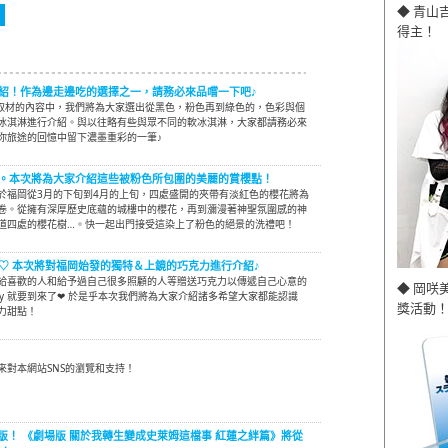
◆ 青山
得主！
紹！作為邊走邊吃的選擇之一，請務必來品嚐一下吧♪
at所取材的內容中，我們將為大家選出從黑色，粉色再到綠色的，色彩與個
冰淇淋進行介紹。與以往略有些與眾不同的軟冰淇淋，大家都請務必來
你旅途的回憶中留下濃墨重彩的一筆♪
。本次將為大家介紹這些被粉色所包圍的美麗的賞櫻點！
於福岡從3月的下旬到4月的上旬，四處盛開的夾帶有淡紅色的櫻花將為
卷。從擁有深厚歷史底蘊的城樓中的櫻花，再到瀰漫著神聖氛圍感的神
道四處的櫻花樹…。快一起出門接受這染上了粉色的絕景的洗禮吧！
e's Day♡ 本次將對福岡始發的獨特＆上鏡的巧克力進行介紹♪
給喜歡的人和給予過自己很多照顧的人等贈送巧克力以傳遞自己心意的
◆ 岡咲
's Day 就要到來了❤ 於是乎本次我們將為大家介紹諸多希望大家都能認識
獎活動！
力甜點！
來對本網站SNS的瀏覽和支持！
版！ 《劇場版 關於我轉生變成史萊姆這檔事 紅蓮之絆篇》將從