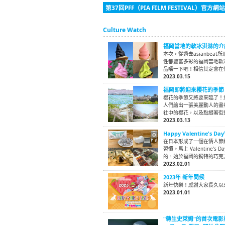
第37回PFF（PIA FILM FESTIVAL）官方網站
Culture Watch
福岡當地的軟冰淇淋的介
本次，從過去asianbe
性都豐富多彩的福岡當地軟
品嚐一下吧！相信其定會在
2023.03.15
福岡即將迎來櫻花的季節
櫻花的季節又將要來臨了！
人們繪出一張美麗動人的畫
社中的櫻花，以及點綴著街
2023.03.13
Happy Valentin
在日本形成了一個在情人節
習慣。馬上 Valentine
的，始於福岡的獨特的巧克
2023.02.01
2023年 新年問候
新年快樂！感謝大家長久以
2023.01.01
"轉生史萊姆"的首次電影