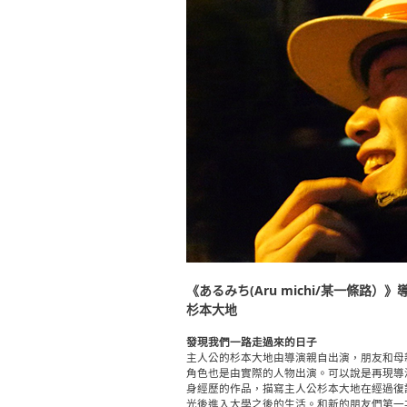
《あるみち(Aru michi/某一條路）》導
杉本大地
發現我們一路走過來的日子
主人公的杉本大地由導演親自出演，朋友和母
角色也是由實際的人物出演。可以說是再現導
身經歷的作品，描寫主人公杉本大地在經過復
光後進入大學之後的生活。和新的朋友們第一