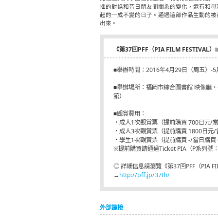
拙的對話和昔日朋友間關系的變化，還有和母
起的一成不變的日子。通過這部作品生動的被
出來。
《第37回PFF（PIA FILM FESTIVAL
■舉辦時間：2016年4月29日（周五）-
■舉辦場所：福岡市綜合圖書館 映像廳・Ci
館）
■觀賞費用：
・成人1次觀賞票（提前購買 700日元/當
・成人3次觀賞票（提前購買 1800日元/
・學生1次觀賞票（提前購買 -/當日購買 
※提前購買請通過Ticket PIA（P系列號：
◎ 詳細信息請瀏覽《第37回PFF（PIA FI
→
http://pff.jp/37th/
外部鏈接