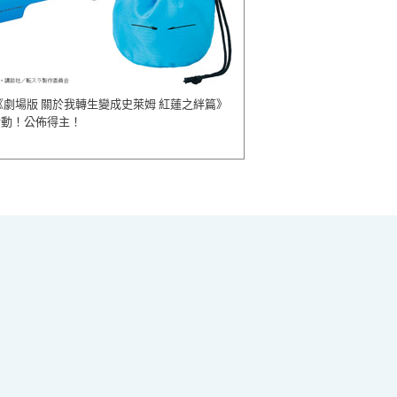
《劇場版 關於我轉生變成史萊姆 紅蓮之絆篇》
活動！公佈得主！