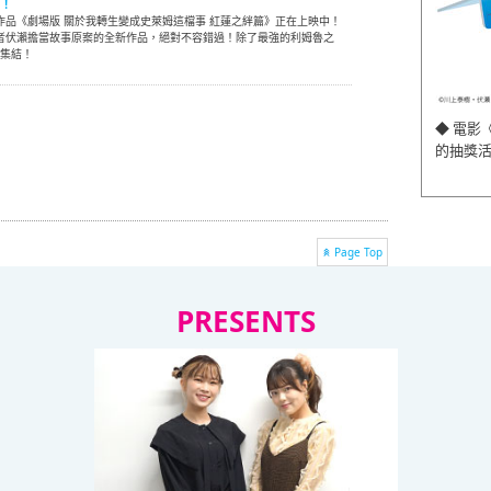
開！
作品《劇場版 關於我轉生變成史萊姆這檔事 紅蓮之絆篇》正在上映中！
作者伏瀨擔當故事原案的全新作品，絕對不容錯過！除了最強的利姆魯之
大集結！
】
◆ 電影
的抽獎
Page Top
PRESENTS