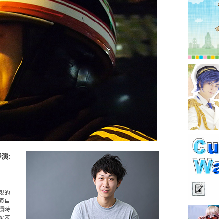
演:
親的
演自
讀時
次笨