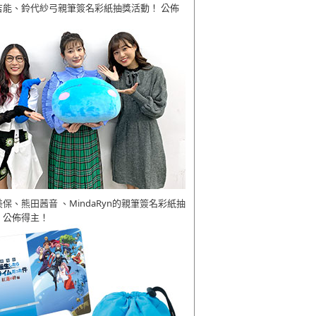
吉能、鈴代紗弓親筆簽名彩紙抽獎活動！ 公佈
美保、熊田茜音 、MindaRyn的親筆簽名彩紙抽
 公佈得主！