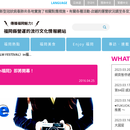
LANGUAGE
日本語
한국어
簡体中文
繁體中文
新型冠狀病毒肺炎各地實施了相關對應措施。有關各種活動·店鋪的運營狀況請至各官
福岡熱點
福岡美食
Enjoy 福岡
專訪 · 連載
M FESTIVAL）in福...
WHAT
2023.03.2
L）in福岡》即將開幕！
網頁暫停
2016.04.25
2023.03.1
第84回 
2023.03.1
♥FUKU
推薦 ～
2023.03.1
大國屋