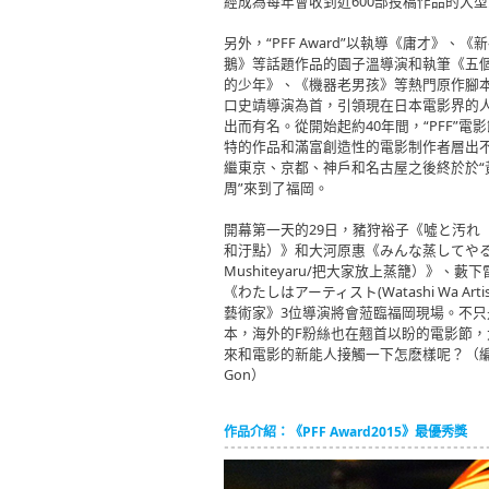
經成為每年會收到近600部投稿作品的大
另外，“PFF Award”以執導《庸才》、《
鵝》等話題作品的園子溫導演和執筆《五
的少年》、《機器老男孩》等熱門原作腳
口史靖導演為首，引領現在日本電影界的
出而有名。從開始起約40年間，“PFF”電
特的作品和滿富創造性的電影制作者層出
繼東京、京都、神戶和名古屋之後終於於“
周”來到了福岡。
開幕第一天的29日，豬狩裕子《噓と汚れ
和汙點）》和大河原惠《みんな蒸してやる(
Mushiteyaru/把大家放上蒸籠）》、藪下
《わたしはアーティスト(Watashi Wa Arti
藝術家》3位導演將會蒞臨福岡現場。不只
本，海外的F粉絲也在翹首以盼的電影節，
來和電影的新能人接觸一下怎麽樣呢？（
Gon）
作品介紹：《PFF Award2015》最優秀獎