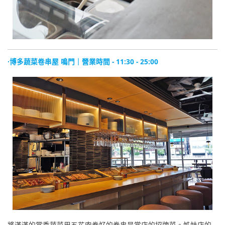
·博多蔬菜卷串屋 鳴門｜營業時間 - 11:30 - 25:00
將滿滿的當季蔬菜用五花肉卷好的卷串是當店的招牌菜。姊妹店的