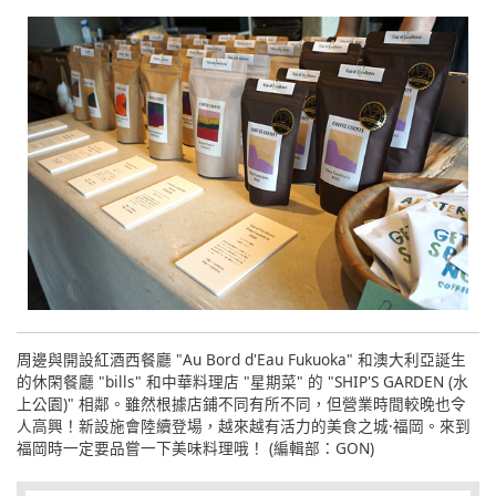
周邊與開設紅酒西餐廳 "Au Bord d'Eau Fukuoka" 和澳大利亞誕生
的休閑餐廳 "bills" 和中華料理店 "星期菜" 的 "SHIP'S GARDEN (水
上公園)" 相鄰。雖然根據店鋪不同有所不同，但營業時間較晚也令
人高興！新設施會陸續登場，越來越有活力的美食之城·福岡。來到
福岡時一定要品嘗一下美味料理哦！ (編輯部：GON)