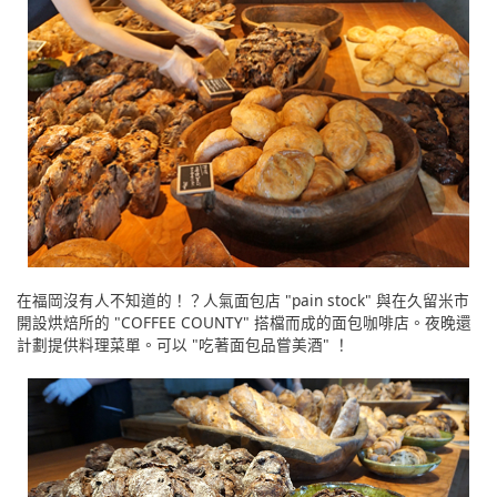
在福岡沒有人不知道的！？人氣面包店 "pain stock" 與在久留米市
開設烘焙所的 "COFFEE COUNTY" 搭檔而成的面包咖啡店。夜晚還
計劃提供料理菜單。可以 "吃著面包品嘗美酒" ！