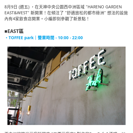
8月9日 (週五) ，在天神中央公園西中洲區域 "HARENO GARDEN
EAST&WEST" 新開業！在傾注了 "舒適放松的都市綠洲" 想法的設施
內有4家飲食店開業。小編即刻參觀了新景點！
■EAST區
・TOFFEE park｜營業時間 - 10:00 - 22:00