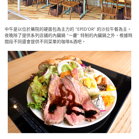
中午是以位於藥院的硬面包為主力的 "EPID'OR" 的沙拉午餐為主。
夜晚除了提供系列店鋪的內臟鍋 "一慶" 特制的內臟鍋之外，根據時
間段不同還會提供不同菜單的咖啡&酒吧。