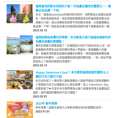
福岡當地的軟冰淇淋的介紹！作為邊走邊吃的選擇之一，請
務必來品嚐一下吧♪
本次，從過去asianbeat所取材的內容中，我們將為大家選出從黑
色，粉色再到綠色的，色彩與個性都豐富多彩的福岡當地軟冰淇
淋進行介紹。與以往略有些與眾不同的軟冰淇淋，大家都請務必
來品嚐一下吧！相信其定會在你旅途的回憶中留下濃墨重彩的一筆♪
2023.03.15
福岡即將迎來櫻花的季節。本次將為大家介紹這些被粉色所
包圍的美麗的賞櫻點！
櫻花的季節又將要來臨了！於福岡從3月的下旬到4月的上旬，四
處盛開的夾帶有淡紅色的櫻花將為人們繪出一張美麗動人的畫
卷。從擁有深厚歷史底蘊的城樓中的櫻花，再到瀰漫著神聖氛圍
感的神社中的櫻花，以及點綴著街道四處的櫻花樹…。快一起出門接
受這染上了粉色的絕景的洗禮吧！
2023.03.13
Happy Valentine's Day♡ 本次將對福岡始發的獨特＆上
鏡的巧克力進行介紹♪
在日本形成了一個在情人節給喜歡的人和給予過自己很多照顧的
人等贈送巧克力以傳遞自己心意的習慣。馬上 Valentine's Day
就要到來了❤ 於是乎本次我們將為大家介紹諸多希望大家都能認
識的，始於福岡的獨特的巧克力甜點！
2023.02.01
2023年 新年問候
新年快樂！感謝大家長久以來對本網站SNS的瀏覽和支持！
2023.01.01