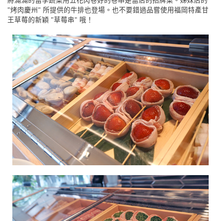
"烤肉慶州" 所提供的牛排也登場。也不要錯過品嘗使用福岡特產甘
王草莓的新穎 "草莓串" 哦！