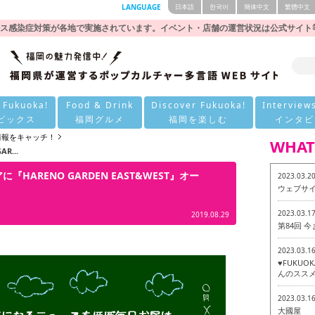
LANGUAGE
日本語
한국어
簡体中文
繁體中文
ス感染症対策が各地で実施されています。イベント・店舗の運営状況は公式サイト
 Fukuoka!
Food & Drink
Discover Fukuoka!
Interview
ピックス
福岡グルメ
福岡を楽しむ
インタビ
の情報をキャッチ！
WHAT
...
ARENO GARDEN EAST&WEST』オー
2023.03.2
ウェブサ
2023.03.1
2019.08.29
第84回 
2023.03.1
♥FUKU
んのススメ
2023.03.1
大國屋