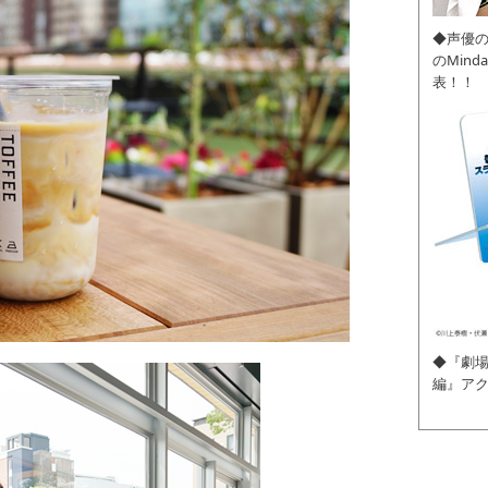
◆声優
のMin
表！！
◆『劇場
編』ア