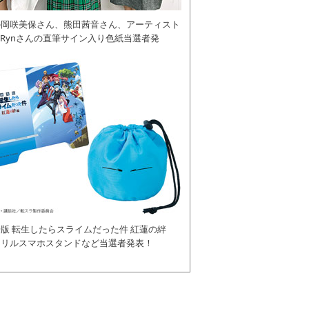
の岡咲美保さん、熊田茜音さん、アーティスト
daRynさんの直筆サイン入り色紙当選者発
版 転生したらスライムだった件 紅蓮の絆
クリルスマホスタンドなど当選者発表！