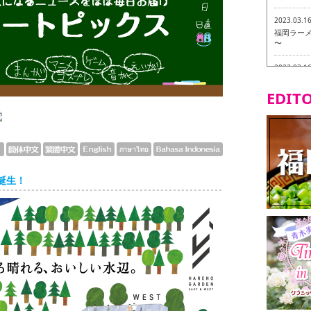
2023.03.1
福岡ラーメン
〜
2023.03.1
福龍軒
EDITO
2023.03.0
ヴィーガン
2023.03.0
磯ぎよから
食ツアー 
誕生！
2023.03.0
リトルス
試食ツアー
2023.02.2
東筑軒 折