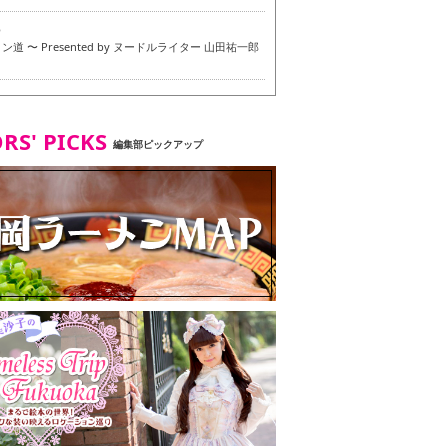
6
道 〜 Presented by ヌードルライター 山田祐一郎
6
RS' PICKS
編集部ピックアップ
7
・ベジタリアンメニュー試食ツアー in 福岡市
7
ず 博多本店 〜 ヴィーガン・ベジタリアンメニュー試
in 福岡市！〜
2
タンド大名店 〜 ヴィーガン・ベジタリアンメニュー
 in 福岡市！〜
8
尾本社うどん店