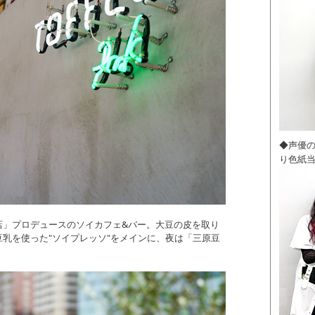
◆声優
り色紙
店」プロデュースのソイカフェ&バー。大豆の皮を取り
乳を使った"ソイプレッソ"をメインに、夜は「三原豆
！