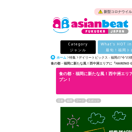
新型コロナウイル
Category
What's HOT in
ジャンル
最旬！福岡ト
ホーム
特集
デイリートピックス - 福岡の"今"
食の都・福岡に新たな風！西中洲エリアに『HARENO GAR
食の都・福岡に新たな風！西中洲エリアに『H
プン！
日本
福岡
フード
スポット