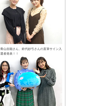
の青山吉能さん、鈴代紗弓さんの直筆サイン入
当選者発表！！