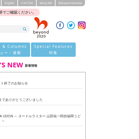
English
ภาษาไทย
tiéng Viêt
Bahasa Indonesia
等でご確認ください。
s & Columns
Special Features
ュー・連載
特集
’S NEW
新着情報
0
イト終了のお知らせ
7
今までありがとうございました
6
OKA UDON ～ ヌードルライター 山田祐一郎的福岡うど
 ～
6