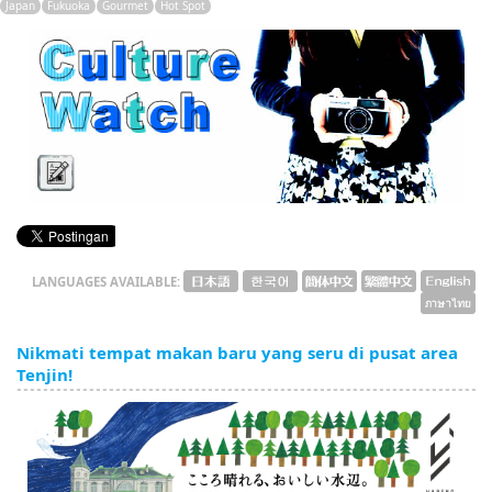
Japan
Fukuoka
Gourmet
Hot Spot
English
ภาษาไทย
tiéng Viêt
Bahasa Indonesia
LANGUAGES AVAILABLE:
Nikmati tempat makan baru yang seru di pusat area
Tenjin!