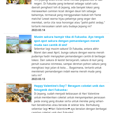
negeri. Di Fukuoka yang terkenal sebagai salah satu
daerah penghasil teh di Jepang, ada banyak lokasi yang
menawarkan camilan lezat dengan daun teh sebagai
bahannya, termasuk yang menggunakan bubuk teh Yame
matcha! Lewat warna hijau pekatnya yang segar dan
memikat, serta cita rasa horonigai atau "pahit-pahit sedap,"
tertarik merasakan salah satu budaya Jepang ini?
2023.03.14
Musim sakura hampir tiba di Fukuoka. Ayo tengok
spot-spot sakura dengan pemandangan merah
muda nan cantik di sini!
Sebentar lagi musim sakura! Di Fukuoka, antara akhir
Maret dan awal April, bunga sakura dengan warna merah
pudarnya hadir menyajikan pemandangan cantik di berbagai
lokasi. Dari sakura di kastel bersejarah, sakura di kuil yang
penuh suasana istimewa, sampai deretan pohon sakura yang
menghiasi tepi jalan di kota.... Bagaimana, tertarik untuk
menikmati pemandangan indah warna merah muda yang
satu ini?
2023.03.13
Happy Valentine's Day♡ Beragam cokelat unik dan
fotogenik dari Fukuoka♪
Di Jepang, sudah menjadi kebiasaan di Hari Valentine
untuk memberikan cokelat untuk menyampaikan perasaan
pada orang yang disukai serta untuk mereka yang sehari-
hari beraktivitas atau berada di sekitar kita. Berhubung
sebentar lagi ❤Hari Valentine❤ ayo kenalan dengan berbagai
camilan cokelat unik dari Fukuoka!