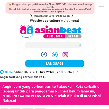
Pengendalian penyakit menular Novel COVID-19 diberlakukan di setiap
daerah.
Untuk info terkait event dan status operasional toko, silahkan cek official
website yang bersangkutan.
LANGUAGE
Home
Artikel Khusus
Culture Watch (Berita & Info T...
日本語
Angin baru yang berhembus ke F...
한국어
Angin baru yang berhembus ke Fukuoka... Kota terbaik di
Jepang untuk para penggemar kuliner! Belum lama ini,
簡体中文
"HARENO GARDEN EAST&WEST" telah dibuka di area Nishi-
Nakasu!
繁體中文