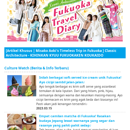
[Artikel Khusus | Misako Aoki's Timeless Trip in Fukuoka ] Classic
Architecture - KIHINKAN KYUU FUKUOKAKEN KOUKAIDO
Culture Watch (Berita & Info Terbaru)
Inilah berbagai soft-served ice cream unik Fukuoka!
Ayo cicipi sambil jalan-jalan♪
Ayo tengok berbagai es krim soft serve yang asianbeat
temukan di kala liputan. Dari yang hitam, pink, hijau,
semuanya dengan warna dan keunikan masing-masing. Ayo
cicipi bermacam es krim yang agak beda dari biasanya ini!
Pasti akan jadi kenangan tersendiri♪
2023.03.15
Empat camilan matcha di Fukuoka! Rasakan
budaya Jepang lewat warnanya yang segar dan
rasanya yang pahit-pahit sedap♪
Teh Jepang, alias o-cha, turut menuai popularitas di luar