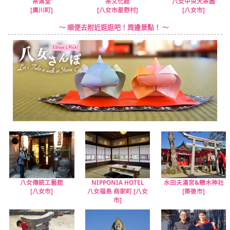
茶葉堂
茶文化館
八女中央大茶園
[廣川町]
[八女市星野村]
[八女市]
～ 順便去附近逛逛吧！周邊景點！ ～
八女傳統工藝館
NIPPONIA HOTEL
水田天滿宮&戀木神社
[八女市]
八女福島 商家町 [八女
[築後市]
市]