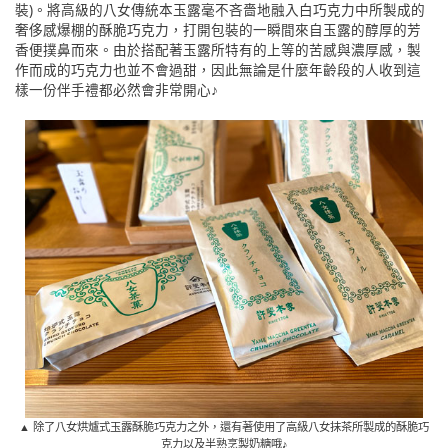
裝)。將高級的八女傳統本玉露毫不吝嗇地融入白巧克力中所製成的
奢侈感爆棚的酥脆巧克力，打開包裝的一瞬間來自玉露的醇厚的芳
香便撲鼻而來。由於搭配著玉露所特有的上等的苦感與濃厚感，製
作而成的巧克力也並不會過甜，因此無論是什麼年齡段的人收到這
樣一份伴手禮都必然會非常開心♪
▲ 除了八女烘爐式玉露酥脆巧克力之外，還有著使用了高級八女抹茶所製成的酥脆巧
克力以及半熟烹製奶糖哦♪