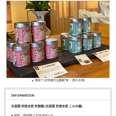
▲ 還有“八女烘爐式玉露糖”哦！ (照片右側)
INFORMATION
矢部屋 許斐本家 許斐園 (矢部屋 許斐本家 このみ園)
■ 地點：福岡縣八女市本町126