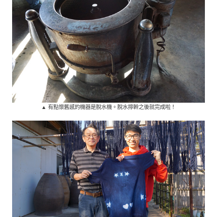
▲ 有點懷舊感的機器是脫水機。脫水擰幹之後就完成啦！