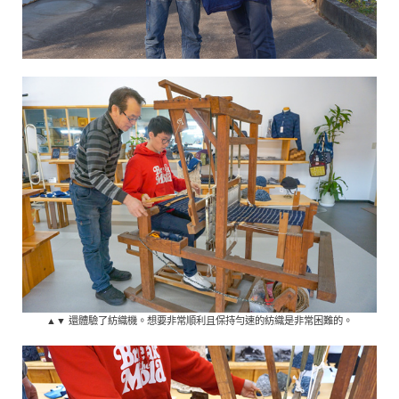
▲▼ 還體驗了紡織機。想要非常順利且保持勻速的紡織是非常困難的。