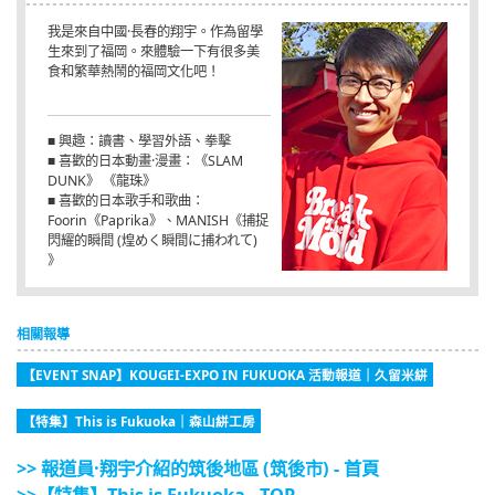
我是來自中國·長春的翔宇。作為留學
生來到了福岡。來體驗一下有很多美
食和繁華熱鬧的福岡文化吧！
■ 興趣：讀書、學習外語、拳擊
■ 喜歡的日本動畫·漫畫：《SLAM
DUNK》 《龍珠》
■ 喜歡的日本歌手和歌曲：
Foorin《Paprika》、MANISH《捕捉
閃耀的瞬間 (煌めく瞬間に捕われて)
》
相關報導
【EVENT SNAP】KOUGEI-EXPO IN FUKUOKA 活動報道｜久留米絣
【特集】This is Fukuoka｜森山絣工房
>> 報道員·翔宇介紹的筑後地區 (筑後市) - 首頁
>>【特集】This is Fukuoka - TOP