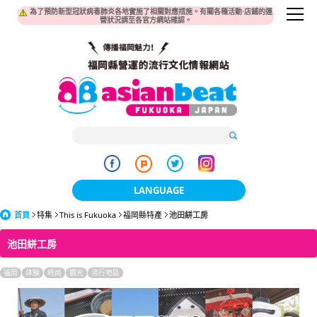
為了預防新型冠狀病毒肺炎各地實施了相關對應措施。有關各種活動·店鋪的運
營狀況請至各官方網站確認。
LANGUAGE
首頁
特集
This is Fukuoka
福岡縣特產
日本語
池田絣工房
池田絣工房
한국어
福岡
体験
時尚
觀光
流行地區
簡体中文
繁體中文