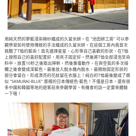
用純天然的蓼藍浸染棉紗織成的久留米絣。在 “池田絣工房” 可以參
觀學習如何使用傳統的手法織成的久留米絣。在這個工房內我首次
挑戰了T恤的藍染！首先選擇星星、心形等自己喜歡的形狀，在T恤
上按照自己的喜好配置好，用夾子固定好。然後將T恤全部浸泡至染
料中，放置10秒之後取出擰幹，然後重復動作，在與空氣的多次接
觸之後會變成深藍色。最後放入脫水機內脫水，最開始固定形狀的
部分會留白，形成漂亮的花紋留在衣服上！純白的T恤最後變成了類
似 “SAMURAI-BLUE” 那樣的日本傳統色·藍色！不僅是日本，還有很
多中國和韓國等地的遊客前來參觀學習。有機會的話一定要來體驗
一下哦！