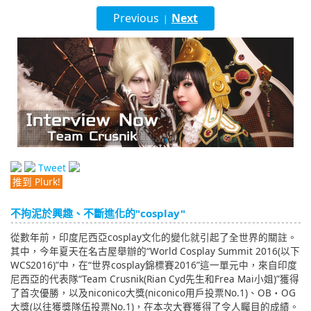
English
Previous
Next
|
ภาษาไทย
tiéng Viêt
Bahasa Indonesia
Tweet
推到 Plurk!
不拘泥於興趣、不斷進化的"cosplay"
從數年前，印度尼西亞cosplay文化的變化就引起了全世界的關註。
其中，今年夏天在名古屋舉辦的“World Cosplay Summit 2016(以下
WCS2016)”中，在“世界cosplay錦標賽2016”這一單元中，來自印度
尼西亞的代表隊“Team Crusnik(Rian Cyd先生和Frea Mai小姐)”獲得
了首次優勝，以及niconico大獎(niconico用戶投票No.1)、OB・OG
大獎(以往獲獎隊伍投票No.1)，在本次大賽獲得了令人矚目的成績。