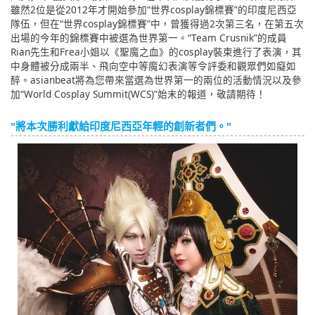
雖然2位是從2012年才開始參加“世界cosplay錦標賽”的印度尼西亞
隊伍，但在“世界cosplay錦標賽”中，曾獲得過2次第三名，在第五次
出場的今年的錦標賽中被選為世界第一。“Team Crusnik”的成員
Rian先生和Frea小姐以《聖魔之血》的cosplay裝束進行了表演，其
中身體被分成兩半、飛向空中等魔幻表演等令評委和觀眾們如癡如
醉。asianbeat將為您帶來當選為世界第一的兩位的活動情況以及參
加“World Cosplay Summit(WCS)”始末的報道，敬請期待！
"將本次勝利獻給印度尼西亞年輕的創新者們。"