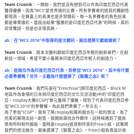
Team Crusnik
：一開始，我們並沒有想到可以作為印度尼西亞代表
獲得優勝。因為“WCS”是世界級的比賽，所有參賽者的道具的獨創性
都很高，在舞臺上的表演也是非常精彩。每一名參賽者的角色扮演
都是專業級的。當說出結果“獲勝的是印度尼西亞代表”的時候，真的
非常驚訝，但是也非常高興。
ab：在“WCS 2016”中取得的這次勝利，兩位想將它獻給誰呢？
Team Crusnik
：將本次勝利獻給印度尼西亞年輕的創新者們。在創
新這一領域，希望不要小看將來印度尼西亞年輕人的創造力。
ab：從兩位作為印度尼西亞代表，到參加“WCS 2016”，其中有什麽
必要準備嗎？另外，主題為什麽選擇了《聖魔之血》呢？
Team Crusnik
：我們先是在“Ennichisai”(將印度尼西亞・Block M
地區作為會場的日本與印度尼西亞的文化交流活動)中的“印度尼西
亞・cosplay大賽(ICGP)”單元獲得了優勝，得到了代表印度尼西亞參
加“WCS 2016”的參賽權。為此我們準備了一年左右。
為了參加“ICGP”，我有了將cosplay和魔術融合在一起的想法，為了
完美的展現出這一創意，我開始尋找合作夥伴。這時候遇到了擅長
使用布料制作服裝、當時是cosplay道具制作家的Frea小姐，試著將
我們的想法融合，最後選擇了《聖魔之血》。Frea小姐負責設計故