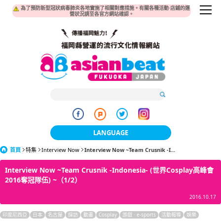
為了預防新型冠狀病毒肺炎各地實施了相關對應措施。有關各種活動·店鋪的運
營狀況請至各官方網站確認。
LANGUAGE
首頁
特集
Interview Now
Interview Now ~Team Crusnik -I...
日本語
Interview Now ~Team Crusnik -Indonesia- (世界Cosplay高峰會
한국어
2016奪冠隊伍) ~（1/2）
簡体中文
2016.10.17
繁體中文
印度尼西亞
日本
名古屋
採訪
動畫
Cosplay
游戲 · e-sports
活動報導
娛樂