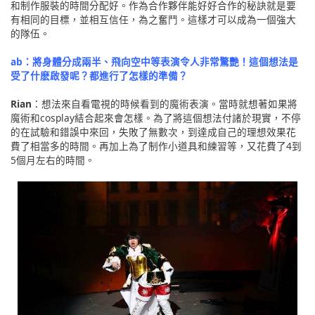
和制作服裝的時間分配好。作為合作夥伴能好好合作的秘訣就是要
有相同的目標，並相互信任，為之奮鬥。這樣才可以成為一個強大
的隊伍。
ab：將身體分成兩半、飛向空中等表演令人非常驚艷！這個想法是
受了什麽啟發呢？都進行了怎樣的準備？
Rian
：想法來自看電視的時候看到的魔術表演。當時就想著如果將
魔術和cosplay結合起來會怎樣。為了將這個想法付諸於現實，不停
的在試驗和錯誤中來回，失敗了無數次，到達成自己的理想效果花
費了相當多的時間。再加上為了制作小道具和練習等，又花費了4到
5個月左右的時間。