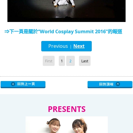
⇒下一頁是關於“World Cosplay Summit 2016”的報道
Previous
Next
|
First
1
2
Last
PRESENTS