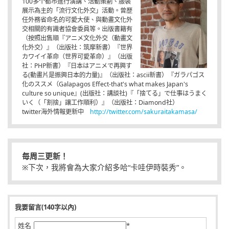
100多个都市進行演講、活動策劃、服裝
展示為主的「流行文化外交」活動。曾歷
任外務省命名的可愛大使、與動畫文化外
交相關的有識者協會委員等。出版書籍有
（按照出售順『アニメ文化外交（動畫文
化外交）』（出版社：筑摩新書）『世界
カワイイ革命（世界可愛革命）』（出版
社：PHP新書）『日本はアニメで再興す
る(動畫片是振興日本的力量)』（出版社：ascii新書）『ガラパゴス
化のススメ（Galapagos Effect-that's what makes Japan's
culture so unique』(出版社：講談社)『「捨てる」で仕事はうまく
いく（「割捨」讓工作順利）』（出版社：Diamond社）
twitter海外情報更新中
http://twitter.com/sakuraitakamasa/
毎周三更新！
※下次，我將會為大家介紹多哈“卡哇伊時裝秀”。
我要留言(140字以內)
姓名
*