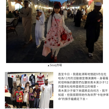
▲Souq市場
直至今日，我還能清晰地憶起9月在杜
哈為12月的活動做宣傳演講時，身著羅
莉塔時裝的聽眾們在聽到青木美沙子12
月要來杜哈時喜極而泣的場景。
青木美沙子接下來還將走向何方，我不
知道，但我很期待她作為世界“卡哇伊革
命”的旗手繼續走下去。