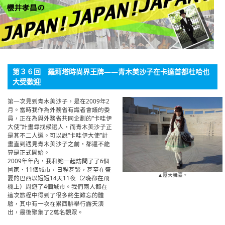
English
ภาษาไทย
tiéng Viêt
第３６回 羅莉塔時尚界王牌——青木美沙子在卡達首都杜哈也
Bahasa Indonesia
大受歡迎
第一次見到青木美沙子，是在2009年2
月。當時我作為外務省有識者會議的委
員，正在為與外務省共同企劃的“卡哇伊
大使”計畫尋找候選人，而青木美沙子正
是其不二人選。可以說“卡哇伊大使”計
畫直到遇見青木美沙子之前，都還不能
算是正式開始。
2009年年內，我和她一起訪問了了6個
國家、11個城市，日程甚緊，甚至在盛
▲露天舞臺。
夏的巴西以短短14天11夜（2晚都在飛
機上）周遊了4個城市。我們兩人都在
這次旅程中得到了很多終生難忘的體
驗，其中有一次在累西腓舉行露天演
出，最後聚集了2萬名觀眾。