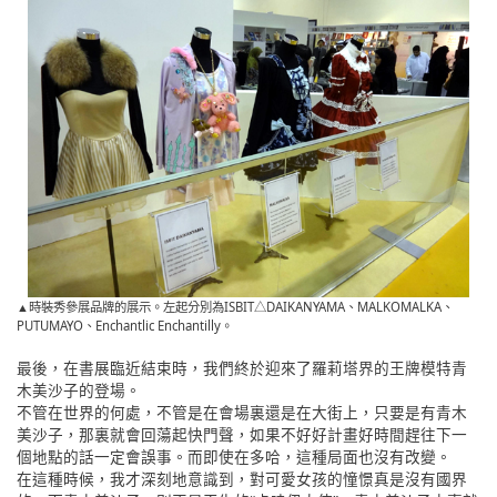
▲時裝秀參展品牌的展示。左起分別為ISBIT△DAIKANYAMA、MALKOMALKA、
PUTUMAYO、Enchantlic Enchantilly。
最後，在書展臨近結束時，我們終於迎來了羅莉塔界的王牌模特青
木美沙子的登場。
不管在世界的何處，不管是在會場裏還是在大街上，只要是有青木
美沙子，那裏就會回蕩起快門聲，如果不好好計畫好時間趕往下一
個地點的話一定會誤事。而即使在多哈，這種局面也沒有改變。
在這種時候，我才深刻地意識到，對可愛女孩的憧憬真是沒有國界