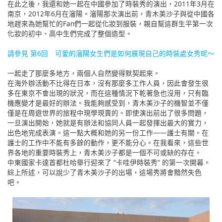
在此之後，我還和她一起在中國參加了時裝秀的演出，2011年3月在
南京，2012年6月在瀋陽。瀋陽那次演出前，青木美沙子與從中國各
地趕來為她幫忙的Fan們一起從化妝到服裝，親自幫這群生平第一次
化妝的初中、高中生們完成了整個造型。
請參見 第6回 可愛的瀋陽女生們是如何展現自己的時裝處女秀呢～
一起走了那麼多地方，兩個人自然變得默契起來。
在海外辦活動不比得在日本，沒有那麼多工作人員，因此會發生很
多在東京不會出現的狀況，而在這種情況下乾著急也沒用，只有臨
機應變才是最好的辦法。我能夠感受到，青木美沙子的機智並不僅
僅是在周遊世界的旅程中現學現賣的。即使演出前出了很多問題，
一旦演出開始，她就是有辦法和協同人員一起發揮出最大的實力，
出色地完成表演。這一點大概和她的另一份工作——護士有關。在
護士的工作中不能有多餘的動作，更不能分心。在我看來，這些世
界各地的重要時裝秀上，青木美沙子都是一個不可或缺的存在。
中東國家卡達首都杜哈舉行迎來了 “卡哇伊時裝秀” 的第一次開幕。
綜上所述，可以說少了青木美沙子的出場，這場秀將會黯然失色
吧。