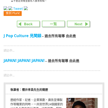
▲不管走到哪里都有人要求照相。
Tweet
推到 Plurk!
J Pop Culture 見聞録
←過去所有報導 由此進
読込中...
JAPAN! JAPAN! JAPAN!
←過去所有報導 由此進
読込中...
執筆者：櫻井孝昌先生的簡歷
歷經作家、記者、企業策劃・廣告宣傳製
作等職業的同時，一共到世界24個國家的