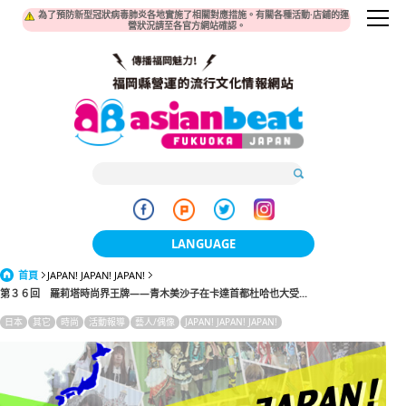
為了預防新型冠狀病毒肺炎各地實施了相關對應措施。有關各種活動·店鋪的運
營狀況請至各官方網站確認。
LANGUAGE
首頁
JAPAN! JAPAN! JAPAN!
日本語
第３６回 羅莉塔時尚界王牌——青木美沙子在卡達首都杜哈也大受...
한국어
日本
其它
時尚
活動報導
藝人/偶像
JAPAN! JAPAN! JAPAN!
簡体中文
繁體中文