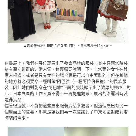
▲喜愛羅莉塔打扮的卡達女孩（右），青木美沙子的大Fan。
在書展上，我們在展位裏展出了參會品牌的服裝，其中羅莉塔時裝
擁有鶴立雞群的非常人氣。這裏需要說明一下，卡塔爾的女性在與
家人相處、或者是只有女性的場合裏是可以自由著裝的，但在其他
的地方就必須要穿一種叫做“阿巴雅（一種阿拉伯長袍）”的民族服
裝，因此她們對能穿在“阿巴雅”下面的服裝顯示出了濃厚的興趣。對
此，日本展區的工作人員不得不一再提醒觀眾，展出的洛麗塔時裝
是非賣品。
儘管很遺憾，不能把這些展出服裝賣給參觀者，但這個展出有另一
個層面上的意義，那就是讓我們再一次意識到了中東地區對羅莉塔
時裝的需求。