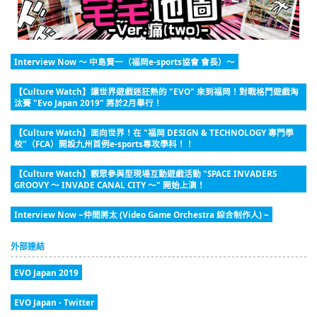
Interview Now ～ 中島賢一（福岡e-sports協會 會長）～
【Culture Watch】讓世界遊戲迷狂熱的 "EVO" 來到福岡！對戰格鬥遊戲淘
汰賽 "Evo Japan 2019" 將於2月舉行！
【Culture Watch】面向世界！在 "福岡 DESIGN & TECHNOLOGY 專門學
校"（FCA）開設九州首例e-sports專攻學科！！
【Culture Watch】觀眾參與型現場互動遊戲活動 "SPACE INVADERS
GROOVY ～ INVADE CANAL CITY ～" 開始上演！
Interview Now ~仲間將太 (Video Game Orchestra 綜合制作人) ~
外部連結
EVO Japan 2019
EVO Japan - Twitter