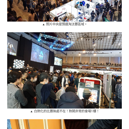
▲ 照片中央是預選淘汰賽區域。
▲ 白熱化的比賽無處不在！熱鬧非常的會場1樓！