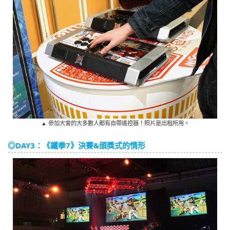
▲ 參加大會的大多數人都有自帶遙控器！照片是出租所用。
◎DAY3：《鐵拳7》決賽&頒獎式的情形