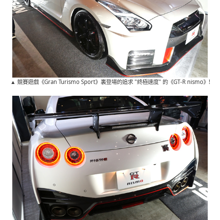
▲ 競賽遊戲《Gran Turismo Sport》裏登場的追求 "終極速度" 的《GT-R nismo》!