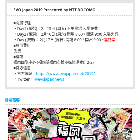
EVO Japan 2019 Presented by NTT DOCOMO
■開展行程
・Day1 (預選)：2月15日 (周五) 下午開場 入場免費
・Day2 (預選)：2月16日 (周六) 開場 8:00 / 開演 9:00 入場免費
・Day (決賽) ：2月17日 (周日) 開場 8:00 / 開演 9:00 *
需門票
■參加費用
免費
■會場
福岡國際中心 (福岡縣福岡市博多區築港本町2-2)
■官方信息
・官方網站：
https://www.evojapan.net/2019/
・Twitter：
@evojapannews
相關報導