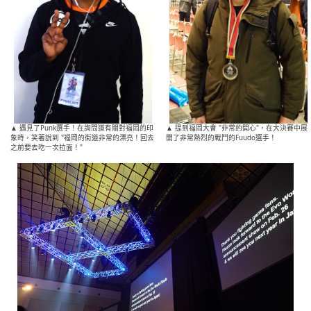
▲ 遇見了Punk選手！在詢問道有關對福岡的印
▲ 提到福岡大會 "非常的開心"，在大決賽中展
象時，笑著說到 "福岡的街道非常的漂亮！回去
開了非常熱烈的戰鬥的Fuudo選手！
之前要去吃一次拉面！"