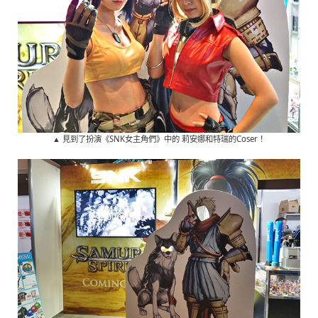
▲ 見到了扮演《SNK女主角們》中的 莉安娜和特瑞的Coser！