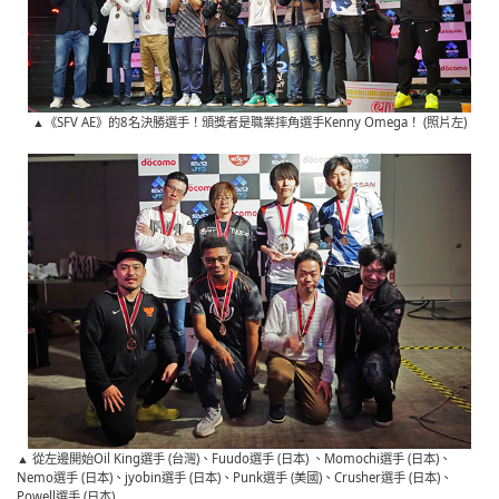
▲《SFV AE》的8名決勝選手！頒獎者是職業摔角選手Kenny Omega！ (照片左)
▲ 從左邊開始Oil King選手 (台灣)、Fuudo選手 (日本) 、Momochi選手 (日本)、
Nemo選手 (日本)、jyobin選手 (日本)、Punk選手 (美國)、Crusher選手 (日本)、
Powell選手 (日本)