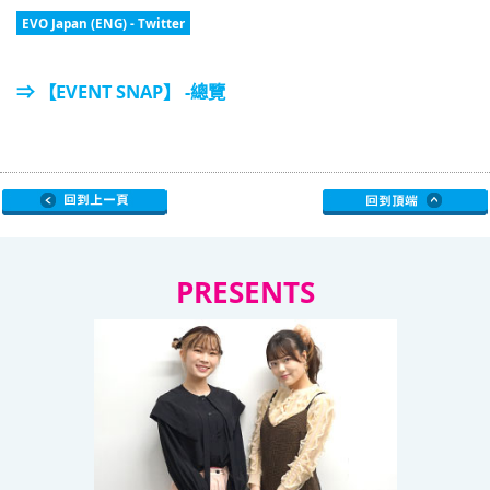
EVO Japan (ENG) - Twitter
⇒ 【EVENT SNAP】 -總覽
PRESENTS