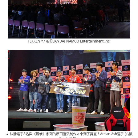
TEKKEN™7 & ©BANDAI NAMCO Entertainment Inc.
▲ 決勝選手8名與《鐵拳》系列的原田勝弘制作人來到了舞臺！Arslan Ash選手 (右數