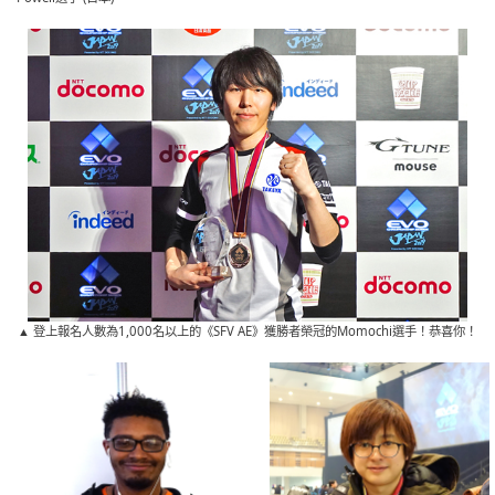
▲ 登上報名人數為1,000名以上的《SFV AE》獲勝者榮冠的Momochi選手！恭喜你！