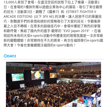
13,000人來到了會場，在盛況空前的狀態下拉上了帷幕。活動第2
日，在會場的1樓排列著以遊戲企業為中心的展區，吸引了來往觀眾
的目光！活動第3日，觀戰了《鐵拳7》和《STREET FIGHTER V
ARCADE EDITION》(以下 SFV AE) 的決賽。讓人迷戀不已的華麗技
巧、對戰選手們的表情和絕妙的策略吸引了大家的目光，令觀看屏
幕之人目不轉睛。在眾多的超級技巧中，會場中響起了熱烈的掌聲
和歡呼聲。集結了國內外的選手·觀眾的 "EVO Japan 2019" 。在福
岡前所未有的大型e-sports活動中所體會到的現場氛圍是一次非常嶄
新的觀戰體驗！非常期待在不久的將來，再次在福岡舉行e-sports國
際大會！今後也會繼續關注福岡的e-sports動向！
◎DAY2