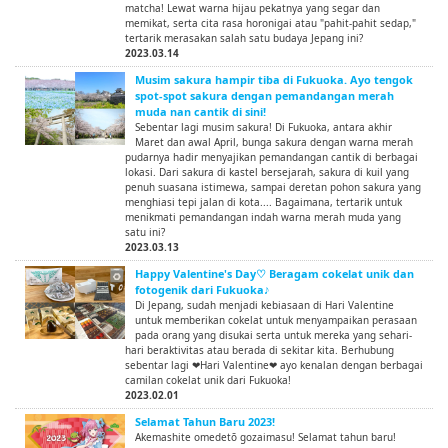
matcha! Lewat warna hijau pekatnya yang segar dan
memikat, serta cita rasa horonigai atau "pahit-pahit sedap,"
tertarik merasakan salah satu budaya Jepang ini?
2023.03.14
Musim sakura hampir tiba di Fukuoka. Ayo tengok
spot-spot sakura dengan pemandangan merah
muda nan cantik di sini!
Sebentar lagi musim sakura! Di Fukuoka, antara akhir
Maret dan awal April, bunga sakura dengan warna merah
pudarnya hadir menyajikan pemandangan cantik di berbagai
lokasi. Dari sakura di kastel bersejarah, sakura di kuil yang
penuh suasana istimewa, sampai deretan pohon sakura yang
menghiasi tepi jalan di kota.... Bagaimana, tertarik untuk
menikmati pemandangan indah warna merah muda yang
satu ini?
2023.03.13
Happy Valentine's Day♡ Beragam cokelat unik dan
fotogenik dari Fukuoka♪
Di Jepang, sudah menjadi kebiasaan di Hari Valentine
untuk memberikan cokelat untuk menyampaikan perasaan
pada orang yang disukai serta untuk mereka yang sehari-
hari beraktivitas atau berada di sekitar kita. Berhubung
sebentar lagi ❤Hari Valentine❤ ayo kenalan dengan berbagai
camilan cokelat unik dari Fukuoka!
2023.02.01
Selamat Tahun Baru 2023!
Akemashite omedetō gozaimasu! Selamat tahun baru!