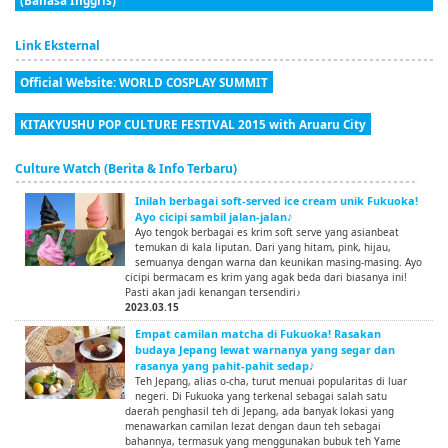
(Bahasa Inggris)
Link Eksternal
Official Website: WORLD COSPLAY SUMMIT
KITAKYUSHU POP CULTURE FESTIVAL 2015 with Aruaru City
Culture Watch (Berita & Info Terbaru)
Inilah berbagai soft-served ice cream unik Fukuoka!
Ayo cicipi sambil jalan-jalan♪
Ayo tengok berbagai es krim soft serve yang asianbeat
temukan di kala liputan. Dari yang hitam, pink, hijau,
semuanya dengan warna dan keunikan masing-masing. Ayo
cicipi bermacam es krim yang agak beda dari biasanya ini!
Pasti akan jadi kenangan tersendiri♪
2023.03.15
Empat camilan matcha di Fukuoka! Rasakan
budaya Jepang lewat warnanya yang segar dan
rasanya yang pahit-pahit sedap♪
Teh Jepang, alias o-cha, turut menuai popularitas di luar
negeri. Di Fukuoka yang terkenal sebagai salah satu
daerah penghasil teh di Jepang, ada banyak lokasi yang
menawarkan camilan lezat dengan daun teh sebagai
bahannya, termasuk yang menggunakan bubuk teh Yame