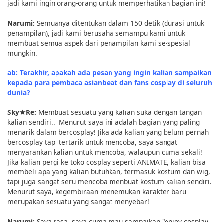
jadi kami ingin orang-orang untuk memperhatikan bagian ini!
Narumi:
Semuanya ditentukan dalam 150 detik (durasi untuk
penampilan), jadi kami berusaha semampu kami untuk
membuat semua aspek dari penampilan kami se-spesial
mungkin.
ab: Terakhir, apakah ada pesan yang ingin kalian sampaikan
kepada para pembaca asianbeat dan fans cosplay di seluruh
dunia?
Sky★Re:
Membuat sesuatu yang kalian suka dengan tangan
kalian sendiri... Menurut saya ini adalah bagian yang paling
menarik dalam bercosplay! Jika ada kalian yang belum pernah
bercosplay tapi tertarik untuk mencoba, saya sangat
menyarankan kalian untuk mencoba, walaupun cuma sekali!
Jika kalian pergi ke toko cosplay seperti ANIMATE, kalian bisa
membeli apa yang kalian butuhkan, termasuk kostum dan wig,
tapi juga sangat seru mencoba menbuat kostum kalian sendiri.
Menurut saya, kegembiraan menemukan karakter baru
merupakan sesuatu yang sangat menyebar!
Narumi:
Saya rasa, saya cuma mau sampaikan "enjoy cosplay