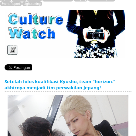
English
Event Report
sightseeing
ภาษาไทย
tiéng Viêt
Bahasa Indonesia
Setelah lolos kualifikasi Kyushu, team "horizon."
akhirnya menjadi tim perwakilan Jepang!