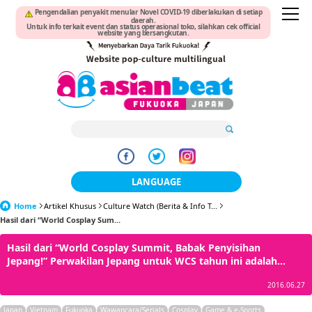
Pengendalian penyakit menular Novel COVID-19 diberlakukan di setiap
daerah.
Untuk info terkait event dan status operasional toko, silahkan cek official
website yang bersangkutan.
LANGUAGE
Home
Artikel Khusus
Culture Watch (Berita & Info T...
日本語
Hasil dari “World Cosplay Sum...
한국어
Hasil dari “World Cosplay Summit, Babak Penyisihan
Jepang!” Perwakilan Jepang untuk WCS tahun ini adalah...
簡体中文
2016.06.27
繁體中文
Japan
Vietnam
Fukuoka
Wawancara/Serials
Cosplay
Game & e-Sports