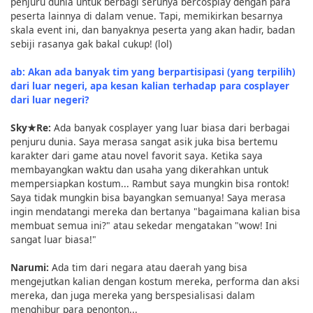
penjuru dunia untuk berbagi serunya bercosplay dengan para
peserta lainnya di dalam venue. Tapi, memikirkan besarnya
skala event ini, dan banyaknya peserta yang akan hadir, badan
sebiji rasanya gak bakal cukup! (lol)
ab: Akan ada banyak tim yang berpartisipasi (yang terpilih)
dari luar negeri, apa kesan kalian terhadap para cosplayer
dari luar negeri?
Sky★Re:
Ada banyak cosplayer yang luar biasa dari berbagai
penjuru dunia. Saya merasa sangat asik juka bisa bertemu
karakter dari game atau novel favorit saya. Ketika saya
membayangkan waktu dan usaha yang dikerahkan untuk
mempersiapkan kostum... Rambut saya mungkin bisa rontok!
Saya tidak mungkin bisa bayangkan semuanya! Saya merasa
ingin mendatangi mereka dan bertanya "bagaimana kalian bisa
membuat semua ini?" atau sekedar mengatakan "wow! Ini
sangat luar biasa!"
Narumi:
Ada tim dari negara atau daerah yang bisa
mengejutkan kalian dengan kostum mereka, performa dan aksi
mereka, dan juga mereka yang berspesialisasi dalam
menghibur para penonton...