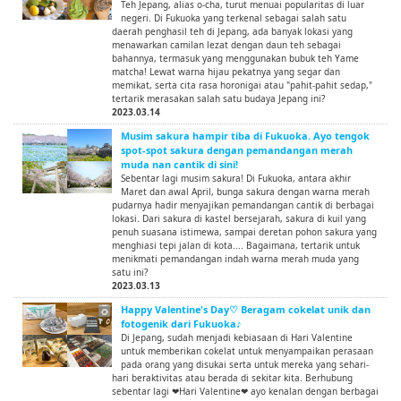
Teh Jepang, alias o-cha, turut menuai popularitas di luar
negeri. Di Fukuoka yang terkenal sebagai salah satu
daerah penghasil teh di Jepang, ada banyak lokasi yang
menawarkan camilan lezat dengan daun teh sebagai
bahannya, termasuk yang menggunakan bubuk teh Yame
matcha! Lewat warna hijau pekatnya yang segar dan
memikat, serta cita rasa horonigai atau "pahit-pahit sedap,"
tertarik merasakan salah satu budaya Jepang ini?
2023.03.14
Musim sakura hampir tiba di Fukuoka. Ayo tengok
spot-spot sakura dengan pemandangan merah
muda nan cantik di sini!
Sebentar lagi musim sakura! Di Fukuoka, antara akhir
Maret dan awal April, bunga sakura dengan warna merah
pudarnya hadir menyajikan pemandangan cantik di berbagai
lokasi. Dari sakura di kastel bersejarah, sakura di kuil yang
penuh suasana istimewa, sampai deretan pohon sakura yang
menghiasi tepi jalan di kota.... Bagaimana, tertarik untuk
menikmati pemandangan indah warna merah muda yang
satu ini?
2023.03.13
Happy Valentine's Day♡ Beragam cokelat unik dan
fotogenik dari Fukuoka♪
Di Jepang, sudah menjadi kebiasaan di Hari Valentine
untuk memberikan cokelat untuk menyampaikan perasaan
pada orang yang disukai serta untuk mereka yang sehari-
hari beraktivitas atau berada di sekitar kita. Berhubung
sebentar lagi ❤Hari Valentine❤ ayo kenalan dengan berbagai