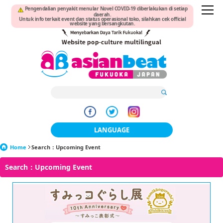
Pengendalian penyakit menular Novel COVID-19 diberlakukan di setiap
daerah.
Untuk info terkait event dan status operasional toko, silahkan cek official
website yang bersangkutan.
LANGUAGE
Home
Search：Upcoming Event
日本語
Search：Upcoming Event
한국어
簡体中文
繁體中文