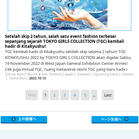
Setelah skip 2 tahun, salah satu event fashion terbesar
sepanjang sejarah TOKYO GIRLS COLLECTION (TGC) kembali
hadir di Kitakyushu!
TGC kembali hadir di Kitakyushu setelah skip selama 2 tahun! TGC
KITAKYUSHU 2022 by TOKYO GIRLS COLLECTION akan digelar Sabtu,
19 November 2022 di West Japan General Exhibition Center Annex!
Cek juga Virtual TGC, ruang metaverse resmi TGC yang baru hadir♪
Culture Watch (Berita & Info Terbaru)
|
Japan
｜
Fukuoka
｜
Upcoming Event
｜
Fashion
｜
Talent/Idol
｜
2022.10.13
First
1
2
3
4
5
...
Last