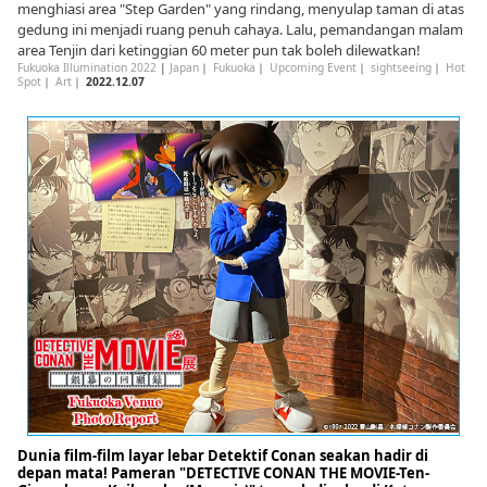
menghiasi area "Step Garden" yang rindang, menyulap taman di atas
gedung ini menjadi ruang penuh cahaya. Lalu, pemandangan malam
area Tenjin dari ketinggian 60 meter pun tak boleh dilewatkan!
Fukuoka Illumination 2022
|
Japan
｜
Fukuoka
｜
Upcoming Event
｜
sightseeing
｜
Hot
Spot
｜
Art
｜
2022.12.07
Dunia film-film layar lebar Detektif Conan seakan hadir di
depan mata! Pameran "DETECTIVE CONAN THE MOVIE-Ten-