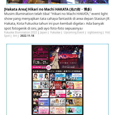
[Hakata Area] Hikari no Machi HAKATA (光の街・博多)
Musim illumination telah tiba! "Hikari no Machi HAKATA," event light
show yang menyajikan tata cahaya fantastik di area depan Stasiun JR
Hakata, Kota Fukuoka tahun ini pun kembali digelar♪ Ada banyak
spot fotogenik di sini, jadi ayo foto-foto sepuasnya♪
Fukuoka Illumination 2022
|
Japan
｜
Fukuoka
｜
Upcoming Event
｜
sightseeing
｜
Hot
Spot
｜
Art
｜
2022.11.18