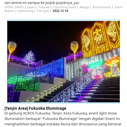
seri anime ini sampai ke pojok-pojoknya, ya♪
EVENT SNAPS
|
Japan
｜
Fukuoka
｜
Upcoming Event
｜
Manga
｜
Anime/Game
｜
Event
Report
｜
sightseeing
｜
Hot Spot
｜
2022.12.14
[Tenjin Area] Fukuoka Illuminage
Di gedung ACROS Fukuoka, Tenjin, Kota Fukuoka, event light show
illumination berbayar "Fukuoka Illuminage" tengah digelar! Event ini
menghadirkan berbagai instalasi fauna dan dinosaurus yang bersinar