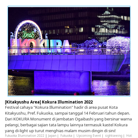
[Kitakyushu Area] Kokura Illumination 2022
Festival cahaya "Kokura Illumination" hadir di area pusat Kota
Kitakyushu, Pref. Fukuoka, sampai tanggal 14 Februari tahun depan.
Dari KOKURA Monument di jembatan Ogaibashi yang bersinar warna
pelangi, berbagai sajian tata lampu lainnya termasuk kastel Kokura
yang di-light up turut menghias malam musim dingin di sini!
Fukuoka Illumination 2022
|
Japan
｜
Fukuoka
｜
Upcoming Event
｜
sightseeing
｜
Hot