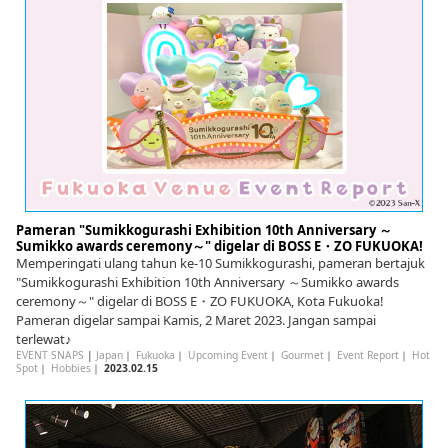
English
ภาษาไทย
tiéng Viêt
Bahasa Indonesia
Pameran "Sumikkogurashi Exhibition 10th Anniversary ～
Sumikko awards ceremony～" digelar di BOSS E・ZO FUKUOKA!
Memperingati ulang tahun ke-10 Sumikkogurashi, pameran bertajuk
"Sumikkogurashi Exhibition 10th Anniversary ～Sumikko awards
ceremony～" digelar di BOSS E・ZO FUKUOKA, Kota Fukuoka!
Pameran digelar sampai Kamis, 2 Maret 2023. Jangan sampai
terlewat♪
EVENT SNAPS
|
Japan
｜
Fukuoka
｜
Upcoming Event
｜
Gourmet
｜
Event Report
｜
Hot
Spot
｜
Hobbies
｜
2023.02.15