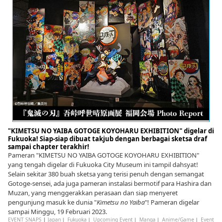
"KIMETSU NO YAIBA GOTOGE KOYOHARU EXHIBITION" digelar di
Fukuoka! Siap-siap dibuat takjub dengan berbagai sketsa draf
sampai chapter terakhir!
Pameran "KIMETSU NO YAIBA GOTOGE KOYOHARU EXHIBITION"
yang tengah digelar di Fukuoka City Museum ini tampil dahsyat!
Selain sekitar 380 buah sketsa yang terisi penuh dengan semangat
Gotoge-sensei, ada juga pameran instalasi bermotif para Hashira dan
Muzan, yang menggerakkan perasaan dan siap menyeret
pengunjung masuk ke dunia "
Kimetsu no Yaiba
"! Pameran digelar
sampai Minggu, 19 Februari 2023.
EVENT SNAPS
|
Japan
｜
Fukuoka
｜
Upcoming Event
｜
Manga
｜
Anime/Game
｜
Event