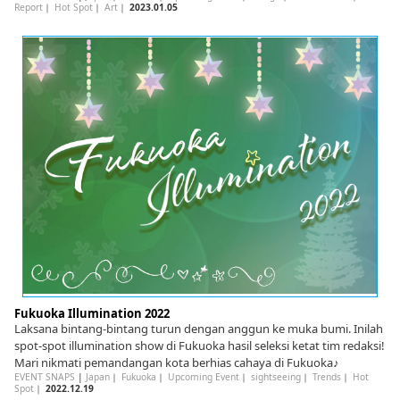
Report
｜
Hot Spot
｜
Art
｜
2023.01.05
Fukuoka Illumination 2022
Laksana bintang-bintang turun dengan anggun ke muka bumi. Inilah
spot-spot illumination show di Fukuoka hasil seleksi ketat tim redaksi!
Mari nikmati pemandangan kota berhias cahaya di Fukuoka♪
EVENT SNAPS
|
Japan
｜
Fukuoka
｜
Upcoming Event
｜
sightseeing
｜
Trends
｜
Hot
Spot
｜
2022.12.19