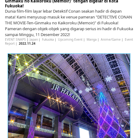
Ginmaku no Kaikoroku (Memoir)" tengah digelar di Kota
Fukuoka!
Dunia film-film layar lebar Detektif Conan seakan hadir di depan
mata! Kami menyusup masuk ke venue pameran "DETECTIVE CONAN
THE MOVIE-Ten-Ginmaku no Kaikoroku (Memoir)" di Fukuoka!
Pameran dengan objek-objek yang digarap serius ini hadir di Fukuoka
sampai Minggu, 11 Desember 2022!
EVENT SNAPS
|
Japan
｜
Fukuoka
｜
Upcoming Event
｜
Manga
｜
Anime/Game
｜
Event
Report
｜
2022.11.24