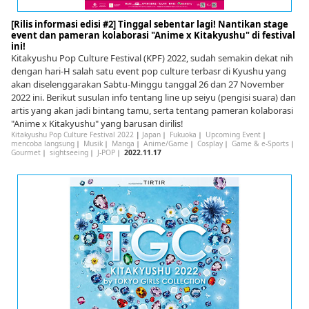
[Rilis informasi edisi #2] Tinggal sebentar lagi! Nantikan stage
event dan pameran kolaborasi "Anime x Kitakyushu" di festival
ini!
Kitakyushu Pop Culture Festival (KPF) 2022, sudah semakin dekat nih
dengan hari-H salah satu event pop culture terbasr di Kyushu yang
akan diselenggarakan Sabtu-Minggu tanggal 26 dan 27 November
2022 ini. Berikut susulan info tentang line up seiyu (pengisi suara) dan
artis yang akan jadi bintang tamu, serta tentang pameran kolaborasi
"Anime x Kitakyushu" yang barusan dirilis!
Kitakyushu Pop Culture Festival 2022
|
Japan
｜
Fukuoka
｜
Upcoming Event
｜
mencoba langsung
｜
Musik
｜
Manga
｜
Anime/Game
｜
Cosplay
｜
Game & e-Sports
｜
Gourmet
｜
sightseeing
｜
J-POP
｜
2022.11.17