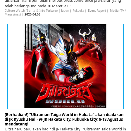
disiarkan, kami pun telah meliput press conference pra-siaran yang
telah berlangsung pada 30 Maret lalu!
Culture Watch (Berita & Info Terbaru)
|
Japan
｜
Fukuoka
｜
Event Report
｜
Media (TV /
Magazines)
｜
2020.04.06
[Berhadiah!] "Ultraman Taiga World in Hakata" akan diadakan
di JR Kyushu Hall (9F JR Hakata City, Fukuoka City) 9-18 Agustus
mendatang!
Ultra heru baru akan hadir di JR Hakata City! "Ultraman Taiga World in