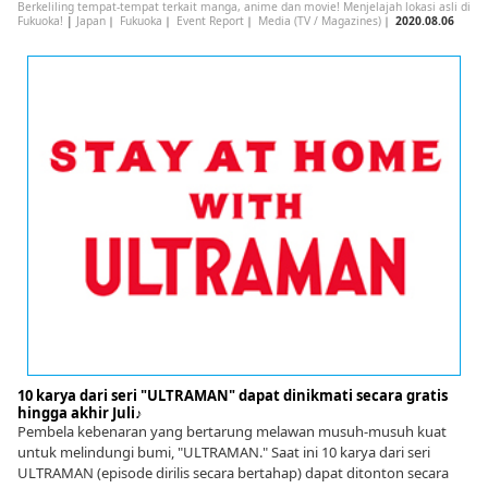
Berkeliling tempat-tempat terkait manga, anime dan movie! Menjelajah lokasi asli di
Fukuoka!
|
Japan
｜
Fukuoka
｜
Event Report
｜
Media (TV / Magazines)
｜
2020.08.06
10 karya dari seri "ULTRAMAN" dapat dinikmati secara gratis
hingga akhir Juli♪
Pembela kebenaran yang bertarung melawan musuh-musuh kuat
untuk melindungi bumi, "ULTRAMAN." Saat ini 10 karya dari seri
ULTRAMAN (episode dirilis secara bertahap) dapat ditonton secara