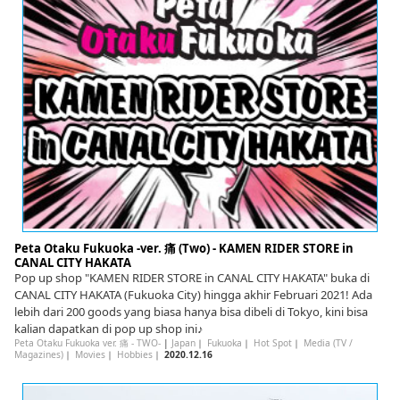
Peta Otaku Fukuoka -ver. 痛 (Two) - KAMEN RIDER STORE in
CANAL CITY HAKATA
Pop up shop "KAMEN RIDER STORE in CANAL CITY HAKATA" buka di
CANAL CITY HAKATA (Fukuoka City) hingga akhir Februari 2021! Ada
lebih dari 200 goods yang biasa hanya bisa dibeli di Tokyo, kini bisa
kalian dapatkan di pop up shop ini♪
Peta Otaku Fukuoka ver. 痛 - TWO-
|
Japan
｜
Fukuoka
｜
Hot Spot
｜
Media (TV /
Magazines)
｜
Movies
｜
Hobbies
｜
2020.12.16