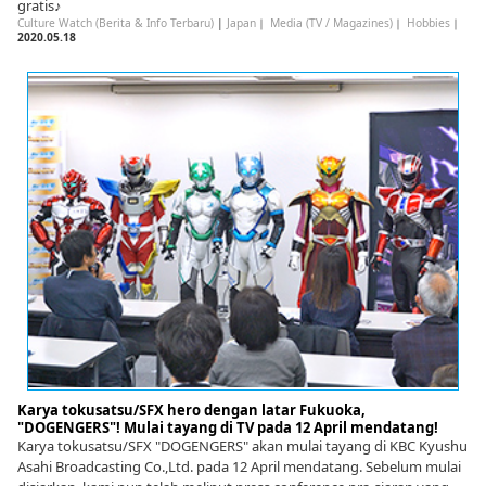
gratis♪
Culture Watch (Berita & Info Terbaru)
|
Japan
｜
Media (TV / Magazines)
｜
Hobbies
｜
2020.05.18
Karya tokusatsu/SFX hero dengan latar Fukuoka,
"DOGENGERS"! Mulai tayang di TV pada 12 April mendatang!
Karya tokusatsu/SFX "DOGENGERS" akan mulai tayang di KBC Kyushu
Asahi Broadcasting Co.,Ltd. pada 12 April mendatang. Sebelum mulai