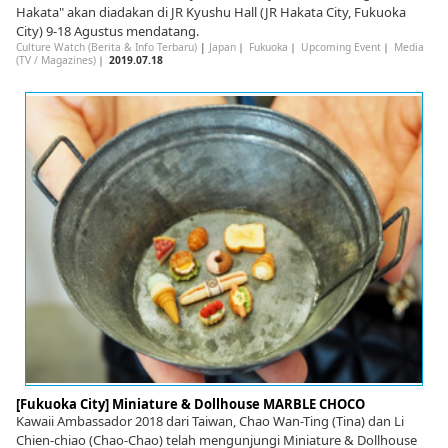
Hakata" akan diadakan di JR Kyushu Hall (JR Hakata City, Fukuoka
City) 9-18 Agustus mendatang.
Culture Watch (Berita & Info Terbaru)
|
Japan
｜
Fukuoka
｜
Upcoming Event
｜
Media
(TV / Magazines)
｜
2019.07.18
[Fukuoka City] Miniature & Dollhouse MARBLE CHOCO
Kawaii Ambassador 2018 dari Taiwan, Chao Wan-Ting (Tina) dan Li
Chien-chiao (Chao-Chao) telah mengunjungi Miniature & Dollhouse