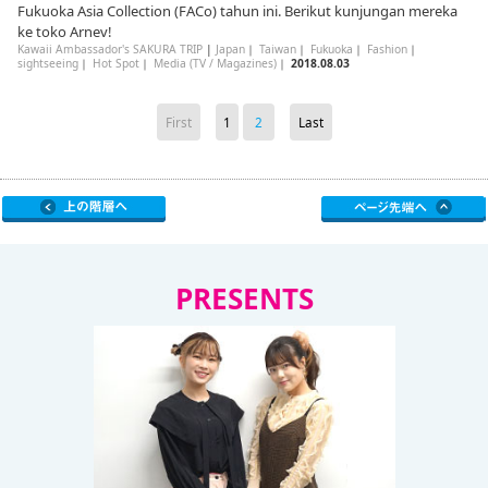
Fukuoka Asia Collection (FACo) tahun ini. Berikut kunjungan mereka
ke toko Arnev!
Kawaii Ambassador's SAKURA TRIP
|
Japan
｜
Taiwan
｜
Fukuoka
｜
Fashion
｜
sightseeing
｜
Hot Spot
｜
Media (TV / Magazines)
｜
2018.08.03
First
1
2
Last
PRESENTS