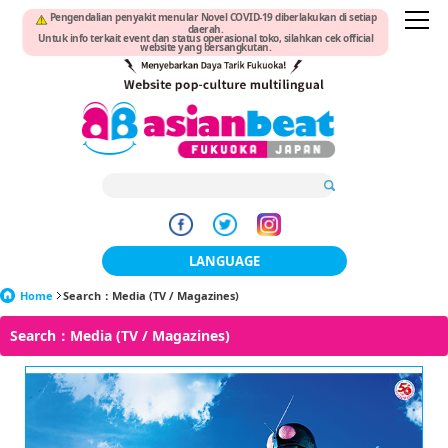
Pengendalian penyakit menular Novel COVID-19 diberlakukan di setiap
daerah.
Untuk info terkait event dan status operasional toko, silahkan cek official
website yang bersangkutan.
LANGUAGE
Home
Search：Media (TV / Magazines)
日本語
Search：Media (TV / Magazines)
한국어
簡体中文
繁體中文