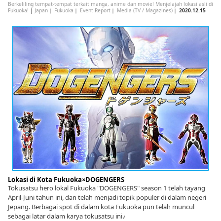
Berkeliling tempat-tempat terkait manga, anime dan movie! Menjelajah lokasi asli di
Fukuoka!
|
Japan
｜
Fukuoka
｜
Event Report
｜
Media (TV / Magazines)
｜
2020.12.15
Lokasi di Kota Fukuoka×DOGENGERS
Tokusatsu hero lokal Fukuoka "DOGENGERS" season 1 telah tayang
April-Juni tahun ini, dan telah menjadi topik populer di dalam negeri
Jepang. Berbagai spot di dalam kota Fukuoka pun telah muncul
sebagai latar dalam karya tokusatsu ini♪