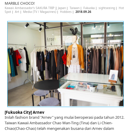
MARBLE CHOCO!
Kawaii Ambassador's SAKURA TRIP
|
Japan
｜
Taiwan
｜
Fukuoka
｜
sightseeing
｜
Hot
Spot
｜
Art
｜
Media (TV / Magazines)
｜
Hobbies
｜
2018.09.26
[Fukuoka City] Arnev
Inilah fashion brand "Arnev" yang mulai beroperasi pada tahun 2012.
Taiwan Kawaii Ambassador Chao Wan-Ting (Tina) dan Li Chien-
Chiao(Chao-Chao) telah mengenakan busana dari Arnev dalam