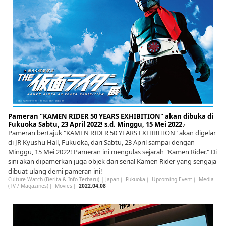
English
ภาษาไทย
tiéng Viêt
Bahasa Indonesia
Pameran "KAMEN RIDER 50 YEARS EXHIBITION" akan dibuka di
Fukuoka Sabtu, 23 April 2022! s.d. Minggu, 15 Mei 2022♪
Pameran bertajuk "KAMEN RIDER 50 YEARS EXHIBITION" akan digelar
di JR Kyushu Hall, Fukuoka, dari Sabtu, 23 April sampai dengan
Minggu, 15 Mei 2022! Pameran ini mengulas sejarah "Kamen Rider." Di
sini akan dipamerkan juga objek dari serial Kamen Rider yang sengaja
dibuat ulang demi pameran ini!
Culture Watch (Berita & Info Terbaru)
|
Japan
｜
Fukuoka
｜
Upcoming Event
｜
Media
(TV / Magazines)
｜
Movies
｜
2022.04.08