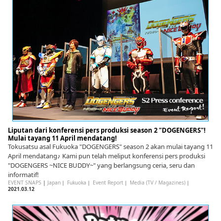
Liputan dari konferensi pers produksi season 2 "DOGENGERS"!
Mulai tayang 11 April mendatang!
Tokusatsu asal Fukuoka "DOGENGERS" season 2 akan mulai tayang 11
April mendatang♪ Kami pun telah meliput konferensi pers produksi
"DOGENGERS ~NICE BUDDY~" yang berlangsung ceria, seru dan
informatif!
EVENT SNAPS
|
Japan
｜
Fukuoka
｜
Event Report
｜
Media (TV / Magazines)
｜
2021.03.12