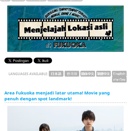
English
ภาษาไทย
tiéng Viêt
Bahasa Indonesia
LANGUAGES AVAILABLE:
Area Fukuoka menjadi latar utama! Movie yang
penuh dengan spot landmark!