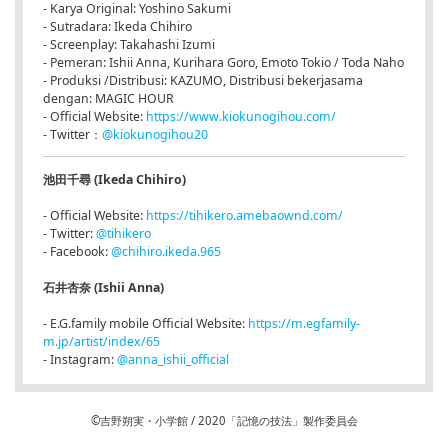
- Karya Original: Yoshino Sakumi
- Sutradara: Ikeda Chihiro
- Screenplay: Takahashi Izumi
- Pemeran: Ishii Anna, Kurihara Goro, Emoto Tokio / Toda Naho
- Produksi /Distribusi: KAZUMO, Distribusi bekerjasama
dengan: MAGIC HOUR
- Official Website:
https://www.kiokunogihou.com/
- Twitter：
@kiokunogihou20
池田千尋 (Ikeda Chihiro)
- Official Website:
https://tihikero.amebaownd.com/
- Twitter:
@tihikero
- Facebook:
@chihiro.ikeda.965
石井杏奈 (Ishii Anna)
- E.G.family mobile Official Website:
https://m.egfamily-
m.jp/artist/index/65
- Instagram:
@anna_ishii_official
©吉野朔実・小学館 / 2020「記憶の技法」製作委員会