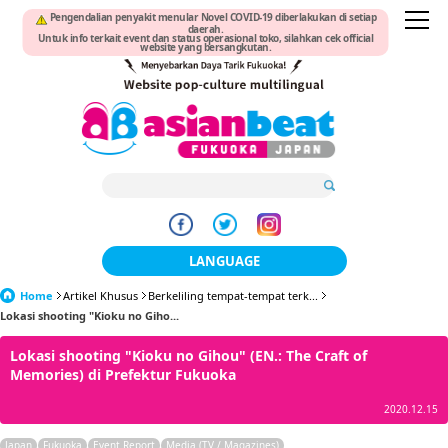
Pengendalian penyakit menular Novel COVID-19 diberlakukan di setiap
daerah.
Untuk info terkait event dan status operasional toko, silahkan cek official
website yang bersangkutan.
LANGUAGE
Home
Artikel Khusus
Berkeliling tempat-tempat terk...
日本語
Lokasi shooting "Kioku no Giho...
한국어
Lokasi shooting "Kioku no Gihou" (EN.: The Craft of
Memories) di Prefektur Fukuoka
簡体中文
2020.12.15
繁體中文
Japan
Fukuoka
Event Report
Media (TV / Magazines)