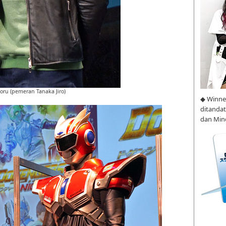
oru (pemeran Tanaka Jiro)
◆ Winne
ditanda
dan Min