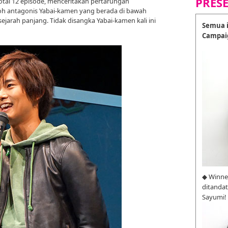
PRES
total 12 episode, menceritakan pertarungan
 antagonis Yabai-kamen yang berada di bawah
ejarah panjang. Tidak disangka Yabai-kamen kali ini
Semua i
Campai
◆ Winne
ditanda
Sayumi!