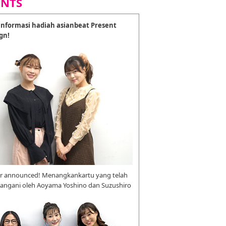
ENTS
nformasi hadiah asianbeat Present
gn!
r announced! Menangkankartu yang telah
tangani oleh Aoyama Yoshino dan Suzushiro