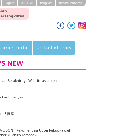
English
ภาษาไทย
tiéng Viêt
Bahasa Indonesia
rah.
 bersangkutan.
cara・Serial
Artikel Khusus
’S NEW
0
an Berakhirnya Website asianbeat
7
a kasih banyak
6
a / 大國屋
6
 UDON - Rekomendasi Udon Fukuoka oleh
iter Yuichiro Yamada -