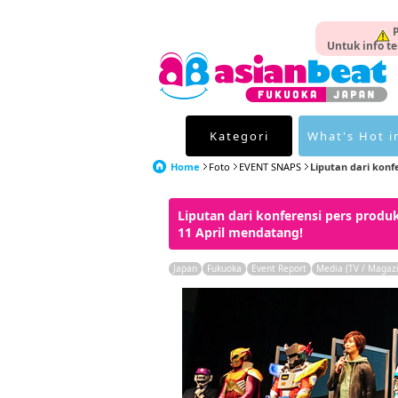
P
Untuk info te
Kategori
What's Hot i
Home
Foto
EVENT SNAPS
Liputan dari konfe
Liputan dari konferensi pers prod
11 April mendatang!
Japan
Fukuoka
Event Report
Media (TV / Magaz