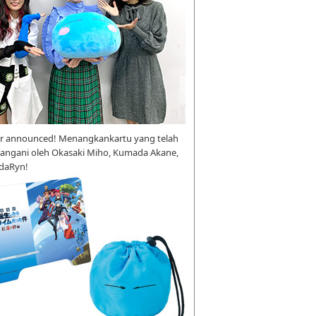
r announced! Menangkankartu yang telah
tangani oleh Okasaki Miho, Kumada Akane,
daRyn!