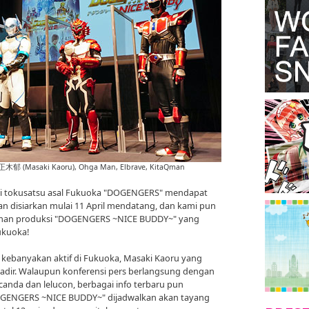
n, 正木郁 (Masaki Kaoru), Ohga Man, Elbrave, KitaQman
 seri tokusatsu asal Fukuoka "DOGENGERS" mendapat
an disiarkan mulai 11 April mendatang, dan kami pun
uman produksi "DOGENGERS ~NICE BUDDY~" yang
ukuoka!
ang kebanyakan aktif di Fukuoka, Masaki Kaoru yang
hadir. Walaupun konferensi pers berlangsung dengan
anda dan lelucon, berbagai info terbaru pun
"DOGENGERS ~NICE BUDDY~" dijadwalkan akan tayang