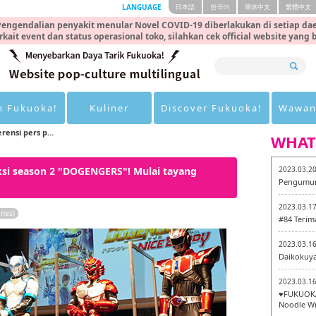
LANGUAGE
日本語
한국어
簡体中文
繁體中文
engendalian penyakit menular Novel COVID-19 diberlakukan di setiap dae
rkait event dan status operasional toko, silahkan cek official website yang
n Fukuoka!
Kuliner
Discover Fukuoka!
Wawan
rensi pers p...
WHAT
uksi season 2 "DOGENGERS"! Mulai tayang
2023.03.2
Pengumum
2023.03.1
ines)
#84 Terim
2023.03.1
Daikokuy
2023.03.1
♥FUKUOKA
Noodle Wr