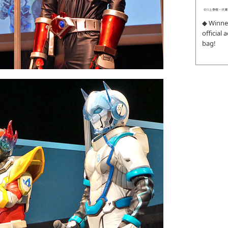
◆ Winne
official
bag!