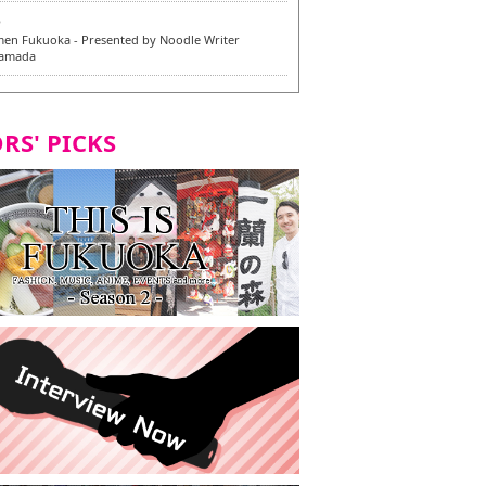
6
en Fukuoka - Presented by Noodle Writer
Yamada
6
en / 福龍軒
RS' PICKS
5
rium Cosplay] - Indonesia - #019 MM Earlene
7
razu Hakata Honten | Keliling Kota Fukuoka
 menu vegan/vegetarian baru
7
Kota Fukuoka mencicipi menu vegan/vegetarian
4
KI