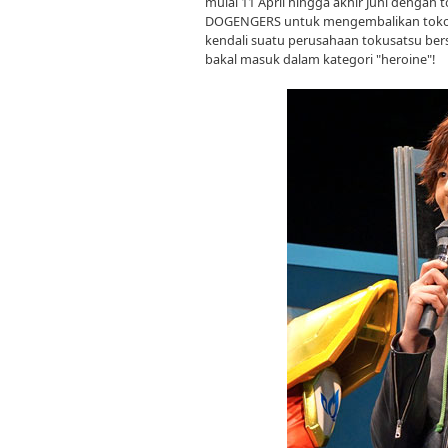
mulai 11 April hingga akhir Juni dengan 
DOGENGERS untuk mengembalikan tokoh
kendali suatu perusahaan tokusatsu bers
bakal masuk dalam kategori "heroine"!