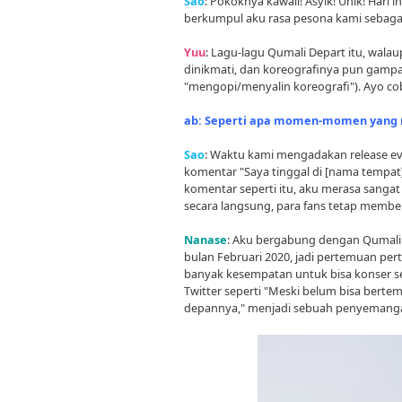
Sao
: Pokoknya kawaii! Asyik! Unik! Hari
berkumpul aku rasa pesona kami sebagai
Yuu
: Lagu-lagu Qumali Depart itu, wala
dinikmati, dan koreografinya pun gamp
"mengopi/menyalin koreografi"). Ayo cob
ab: Seperti apa momen-momen yang 
Sao
: Waktu kami mengadakan release ev
komentar "Saya tinggal di [nama tempat]
komentar seperti itu, aku merasa sangat 
secara langsung, para fans tetap membe
Nanase
: Aku bergabung dengan Qumali
bulan Februari 2020, jadi pertemuan per
banyak kesempatan untuk bisa konser se
Twitter seperti "Meski belum bisa bert
depannya," menjadi sebuah penyemanga