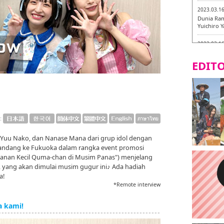
2023.03.1
Dunia Ram
Yuichiro 
2023.03.1
Fukuryuk
EDITO
2023.03.1
[Laborato
2023.03.0
Isogiyoka
mencicipi
:
2023.03.0
, Yuu Nako, dan Nanase Mana dari grup idol dengan
Keliling 
ndang ke Fukuoka dalam rangka event promosi
baru!
jalanan Kecil Quma-chan di Musim Panas") menjelang
2023.03.0
!, yang akan dimulai musim gugur ini♪ Ada hadiah
AGANOYA
a!
*Remote interview
a kami!