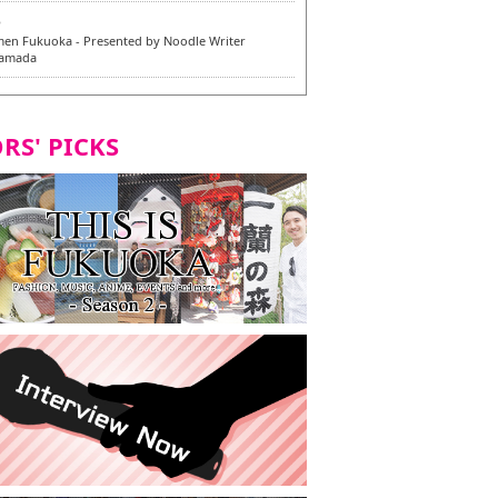
6
en Fukuoka - Presented by Noodle Writer
Yamada
6
en / 福龍軒
RS' PICKS
5
rium Cosplay] - Indonesia - #019 MM Earlene
7
razu Hakata Honten | Keliling Kota Fukuoka
 menu vegan/vegetarian baru
7
Kota Fukuoka mencicipi menu vegan/vegetarian
4
KI