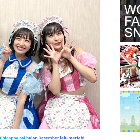
Chicappa-sai
bulan Desember lalu meriah!