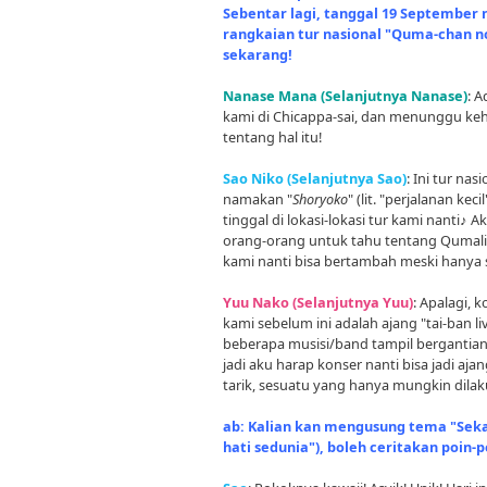
Sebentar lagi, tanggal 19 September 
rangkaian tur nasional "Quma-chan no
sekarang!
Nanase Mana (Selanjutnya Nanase)
: 
kami di Chicappa-sai, dan menunggu keh
tentang hal itu!
Sao Niko (Selanjutnya Sao)
: Ini tur na
namakan "
Shoryoko
" (lit. "perjalanan k
tinggal di lokasi-lokasi tur kami nanti♪
orang-orang untuk tahu tentang Qumali
kami nanti bisa bertambah meski hanya 
Yuu Nako (Selanjutnya Yuu)
: Apalagi, 
kami sebelum ini adalah ajang "tai-ban li
beberapa musisi/band tampil bergantian
jadi aku harap konser nanti bisa jadi 
tarik, sesuatu yang hanya mungkin dila
ab: Kalian kan mengusung tema "Sekai
hati sedunia"), boleh ceritakan poin-p