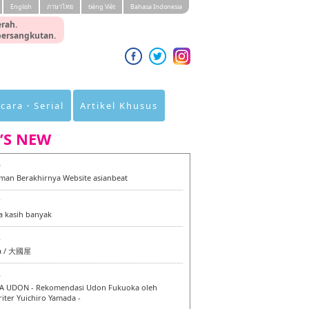
English
ภาษาไทย
tiéng Viêt
Bahasa Indonesia
rah.
 bersangkutan.
cara・Serial
Artikel Khusus
’S NEW
0
an Berakhirnya Website asianbeat
7
a kasih banyak
6
a / 大國屋
6
 UDON - Rekomendasi Udon Fukuoka oleh
iter Yuichiro Yamada -