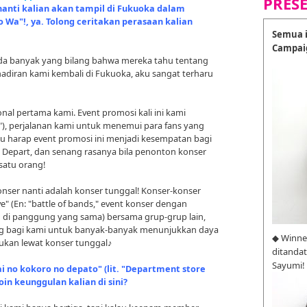
PRES
nanti kalian akan tampil di Fukuoka dalam
 Wa"!, ya. Tolong ceritakan perasaan kalian
Semua i
Campai
Ada banyak yang bilang bahwa mereka tahu tentang
adiran kami kembali di Fukuoka, aku sangat terharu
sional pertama kami. Event promosi kali ini kami
ecil"), perjalanan kami untuk menemui para fans yang
 Aku harap event promosi ini menjadi kesempatan bagi
 Depart, dan senang rasanya bila penonton konser
satu orang!
konser nanti adalah konser tunggal! Konser-konser
ve" (En: "battle of bands," event konser dengan
 di panggung yang sama) bersama grup-grup lain,
ajang bagi kami untuk banyak-banyak menunjukkan daya
◆ Winne
kukan lewat konser tunggal♪
ditanda
Sayumi!
 no kokoro no depato" (lit. "Department store
oin keunggulan kalian di sini?