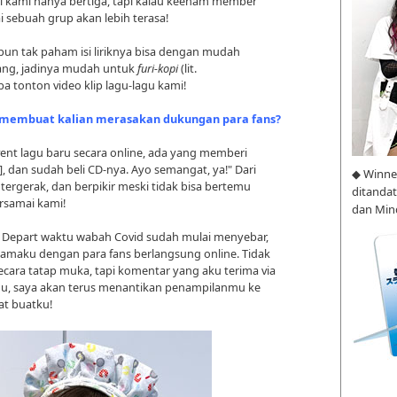
 ini kami hanya bertiga, tapi kalau keenam member
 sebuah grup akan lebih terasa!
upun tak paham isi liriknya bisa dengan mudah
ang, jadinya mudah untuk
furi-kopi
(lit.
a tonton video klip lagu-lagu kami!
membuat kalian merasakan dukungan para fans?
ent lagu baru secara online, ada yang memberi
, dan sudah beli CD-nya. Ayo semangat, ya!" Dari
◆ Winne
tergerak, dan berpikir meski tidak bisa bertemu
ditanda
rsamai kami!
dan Min
 Depart waktu wabah Covid sudah mulai menyebar,
tamaku dengan para fans berlangsung online. Tidak
cara tatap muka, tapi komentar yang aku terima via
emu, saya akan terus menantikan penampilanmu ke
t buatku!