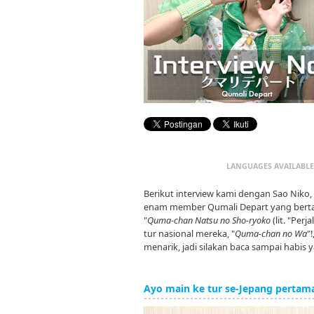
LANGUAGES AVAILABLE
Berikut interview kami dengan Sao Niko
enam member Qumali Depart yang berta
"
Quma-chan Natsu no Sho-ryoko
(lit. "Per
tur nasional mereka, "
Quma-chan no Wa
"
menarik, jadi silakan baca sampai habis y
Ayo main ke tur se-Jepang pertam