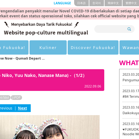
LANGUAGE
日本語
한국어
簡体中文
繁體中文
engendalian penyakit menular Novel COVID-19 diberlakukan di setiap dae
rkait event dan status operasional toko, silahkan cek official website yang
n Fukuoka!
Kuliner
Discover Fukuoka!
Wawan
ew Now - Qumali Depart ...
WHAT
ao Niko, Yuu Nako, Nanase Mana) -（1/2）
2023.03.2
Pengumum
2022.09.06
2023.03.1
#84 Terim
nt/Idol
J-POP
2023.03.1
revious
|
Next
Daikokuy
2023.03.1
♥FUKUOKA
Noodle Wr