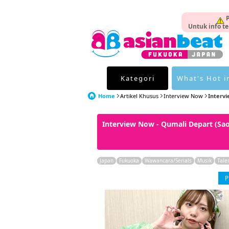
P
Untuk info te
Kategori
What's Hot i
Home
Artikel Khusus
Interview Now
Intervi
Interview Now - Qumali Depart (S
Japan
Fukuoka
Wawancara/Serials
Musik
Tale
P