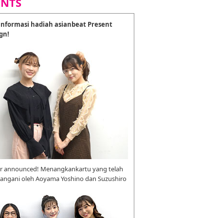
ENTS
nformasi hadiah asianbeat Present
gn!
r announced! Menangkankartu yang telah
tangani oleh Aoyama Yoshino dan Suzushiro