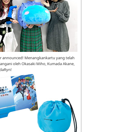
r announced! Menangkankartu yang telah
tangani oleh Okasaki Miho, Kumada Akane,
daRyn!