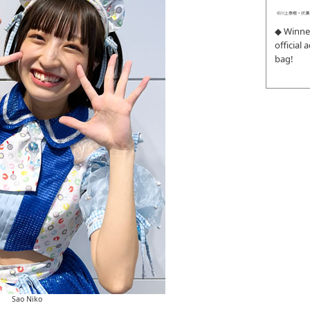
◆ Winne
official
bag!
Sao Niko