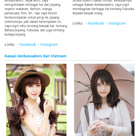
Ambassadors. Sejak kecil, saya
terasa seperti dalam mimpi. Kedepannya,
mengidolakan berbagai hal dari Jepang,
sebagai Kawaii Ambassadors, saya ingin
seperti makanan, fashion, manga,
membagikan berbagai hal tentang Fukuoka
pariwisata, film, dll., tapi saya belum
kepada banyak orang.
berkesempatan untuk pergi ke jepang
sebelumnya, jadi dalam kesempatan ini,
Links:
・
Facebook
・
Instagram
saya ingin tahu tentang banyak hal: tentang
Bahasa Jepang, Fukuoka, dan juga tentang
budaya Jepang.
Links:
・
Facebook
・
Instagram
Kawaii Ambassadors dari Vietnam