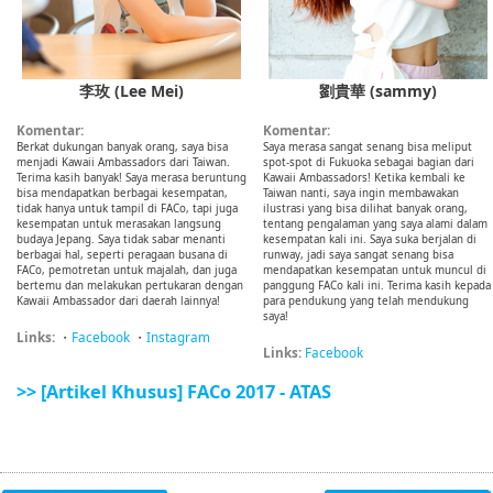
李玫 (Lee Mei)
劉貴華 (sammy)
Komentar:
Komentar:
Berkat dukungan banyak orang, saya bisa
Saya merasa sangat senang bisa meliput
menjadi Kawaii Ambassadors dari Taiwan.
spot-spot di Fukuoka sebagai bagian dari
Terima kasih banyak! Saya merasa beruntung
Kawaii Ambassadors! Ketika kembali ke
bisa mendapatkan berbagai kesempatan,
Taiwan nanti, saya ingin membawakan
tidak hanya untuk tampil di FACo, tapi juga
ilustrasi yang bisa dilihat banyak orang,
kesempatan untuk merasakan langsung
tentang pengalaman yang saya alami dalam
budaya Jepang. Saya tidak sabar menanti
kesempatan kali ini. Saya suka berjalan di
berbagai hal, seperti peragaan busana di
runway, jadi saya sangat senang bisa
FACo, pemotretan untuk majalah, dan juga
mendapatkan kesempatan untuk muncul di
bertemu dan melakukan pertukaran dengan
panggung FACo kali ini. Terima kasih kepada
Kawaii Ambassador dari daerah lainnya!
para pendukung yang telah mendukung
saya!
Links:
・
Facebook
・
Instagram
Links:
Facebook
>> [Artikel Khusus] FACo 2017 - ATAS