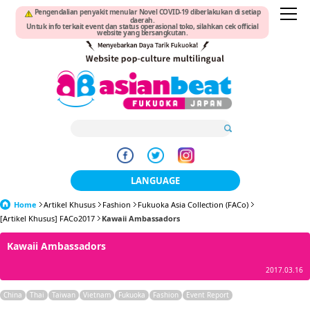
Pengendalian penyakit menular Novel COVID-19 diberlakukan di setiap
daerah.
Untuk info terkait event dan status operasional toko, silahkan cek official
website yang bersangkutan.
LANGUAGE
Home
Artikel Khusus
Fashion
Fukuoka Asia Collection (FACo)
日本語
[Artikel Khusus] FACo2017
Kawaii Ambassadors
한국어
Kawaii Ambassadors
簡体中文
2017.03.16
繁體中文
China
Thai
Taiwan
Vietnam
Fukuoka
Fashion
Event Report