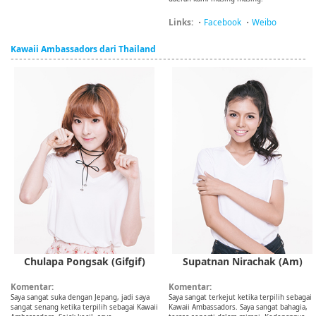
Links:
・
Facebook
・
Weibo
Kawaii Ambassadors dari Thailand
Chulapa Pongsak (Gifgif)
Supatnan Nirachak (Am)
Komentar:
Komentar:
Saya sangat suka dengan Jepang, jadi saya
Saya sangat terkejut ketika terpilih sebagai
sangat senang ketika terpilih sebagai Kawaii
Kawaii Ambassadors. Saya sangat bahagia,