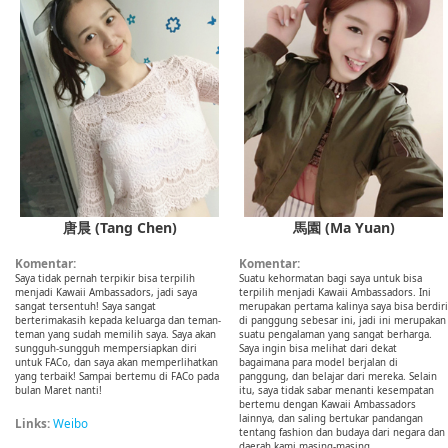
唐晨 (Tang Chen)
馬園 (Ma Yuan)
Komentar:
Komentar:
Saya tidak pernah terpikir bisa terpilih
Suatu kehormatan bagi saya untuk bisa
menjadi Kawaii Ambassadors, jadi saya
terpilih menjadi Kawaii Ambassadors. Ini
sangat tersentuh! Saya sangat
merupakan pertama kalinya saya bisa berdiri
berterimakasih kepada keluarga dan teman-
di panggung sebesar ini, jadi ini merupakan
teman yang sudah memilih saya. Saya akan
suatu pengalaman yang sangat berharga.
sungguh-sungguh mempersiapkan diri
Saya ingin bisa melihat dari dekat
untuk FACo, dan saya akan memperlihatkan
bagaimana para model berjalan di
yang terbaik! Sampai bertemu di FACo pada
panggung, dan belajar dari mereka. Selain
bulan Maret nanti!
itu, saya tidak sabar menanti kesempatan
bertemu dengan Kawaii Ambassadors
lainnya, dan saling bertukar pandangan
Links:
Weibo
tentang fashion dan budaya dari negara dan
daerah kami masing-masing.