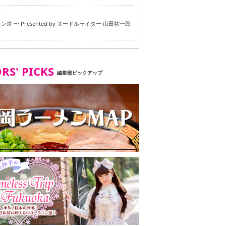
6
道 〜 Presented by ヌードルライター 山田祐一郎
6
RS' PICKS
編集部ピックアップ
7
・ベジタリアンメニュー試食ツアー in 福岡市
7
ず 博多本店 〜 ヴィーガン・ベジタリアンメニュー試
in 福岡市！〜
2
タンド大名店 〜 ヴィーガン・ベジタリアンメニュー
 in 福岡市！〜
8
尾本社うどん店