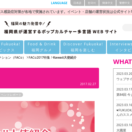
LANGUAGE
日本語
한국어
簡体中文
繁體中文
ス感染症対策が各地で実施されています。イベント・店舗の運営状況は公式サイト
 Fukuoka!
Food & Drink
Discover Fukuoka!
Interview
ピックス
福岡グルメ
福岡を楽しむ
インタビ
ション（FACo）
FACo2017特集
Kawaii大使紹介
WHAT
2023.03.2
ウェブサ
2017.02.27
2023.03.1
第84回 
イベントレポート
2023.03.1
♥FUKU
んのススメ
2023.03.1
大國屋