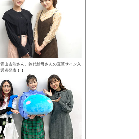
の青山吉能さん、鈴代紗弓さんの直筆サイン入
当選者発表！！