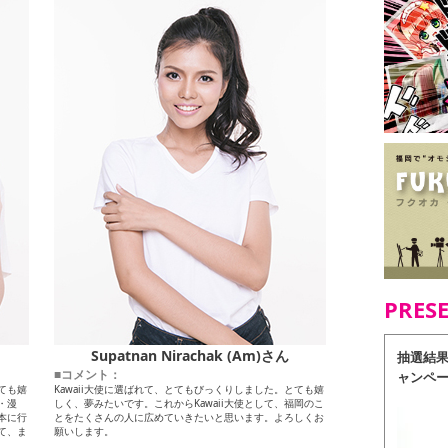
PRES
Supatnan Nirachak (Am)さん
抽選結
■コメント：
ャンペ
ても嬉
Kawaii大使に選ばれて、とてもびっくりしました。とても嬉
・漫
しく、夢みたいです。これからKawaii大使として、福岡のこ
本に行
とをたくさんの人に広めていきたいと思います。よろしくお
て、ま
願いします。
。