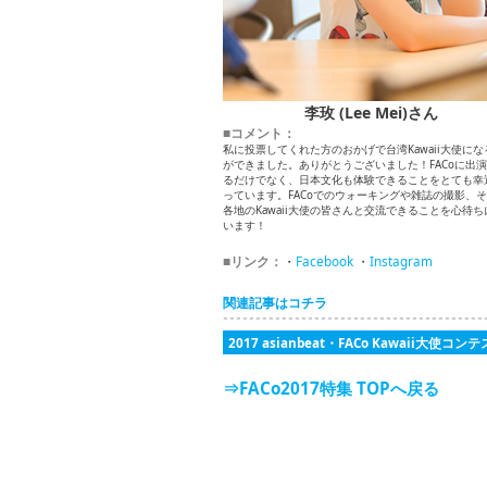
李玫 (Lee Mei)さん
■コメント：
私に投票してくれた方のおかげで台湾Kawaii大使にな
ができました。ありがとうございました！FACoに出
るだけでなく、日本文化も体験できることをとても幸
っています。FACoでのウォーキングや雑誌の撮影、
各地のKawaii大使の皆さんと交流できることを心待ち
います！
■リンク：
・
Facebook
・
Instagram
関連記事はコチラ
2017 asianbeat・FACo Kawaii大使コン
⇒FACo2017特集 TOPへ戻る