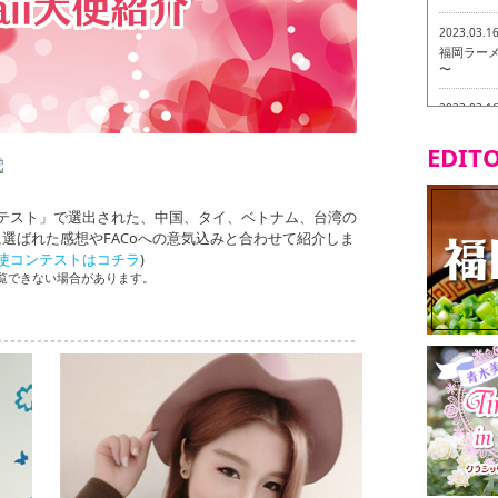
2023.03.1
福岡ラーメン
〜
2023.03.1
福龍軒
EDITO
2023.03.0
ヴィーガン
aii大使コンテスト」で選出された、中国、タイ、ベトナム、台湾の
2023.03.0
大使に選ばれた感想やFACoへの意気込みと合わせて紹介しま
磯ぎよから
waii大使コンテストはコチラ
)
食ツアー 
閲覧できない場合があります。
2023.03.0
リトルス
試食ツアー
2023.02.2
東筑軒 折