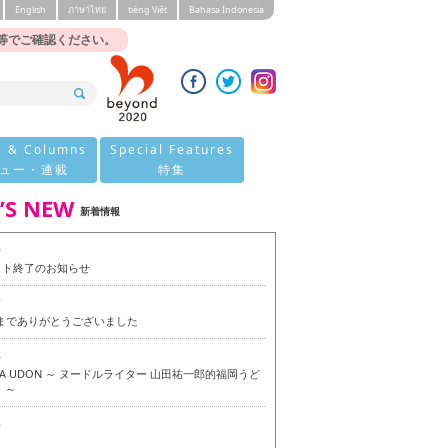
English
ภาษาไทย
tiéng Viêt
Bahasa Indonesia
等でご確認ください。
s & Columns
Special Features
ュー・連載
特集
’S NEW
新着情報
0
イト終了のお知らせ
7
今までありがとうございました
6
OKA UDON ～ ヌードルライター 山田祐一郎的福岡うど
 ～
6