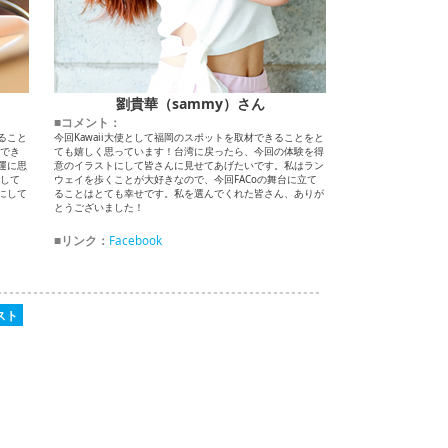
劉貴華（sammy）さん
■コメント：
ること
今回Kawaii大使として福岡のスポットを取材できることをと
演でき
ても嬉しく思っています！台湾に戻ったら、今回の体験を得
運に思
意のイラストにして皆さんに見せてあげたいです。私はラン
そして
ウェイを歩くことが大好きなので、今回FACoの舞台に立て
にして
ることはとても幸せです。私を選んでくれた皆さん、ありが
とうございました！
■リンク：
Facebook
テスト