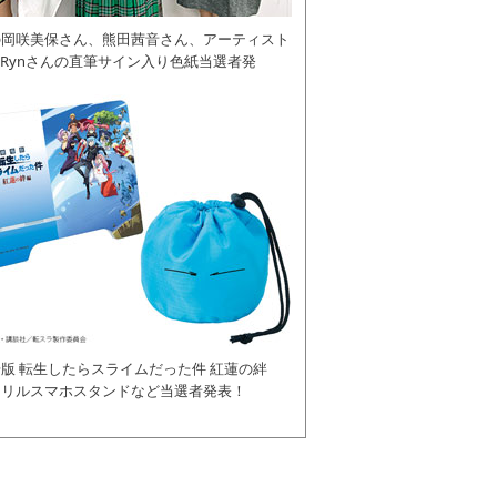
の岡咲美保さん、熊田茜音さん、アーティスト
daRynさんの直筆サイン入り色紙当選者発
版 転生したらスライムだった件 紅蓮の絆
クリルスマホスタンドなど当選者発表！