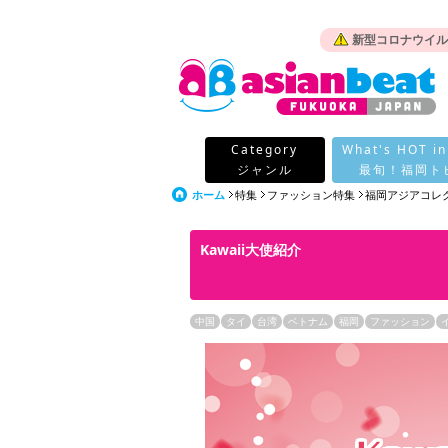
新型コロナウイル
Category
What's HOT in
ジャンル
最旬！福岡ト
ホーム
特集
ファッション特集
福岡アジアコレク
Kawaii大使紹介
中国
タイ
台湾
ベトナム
福岡
ファッション