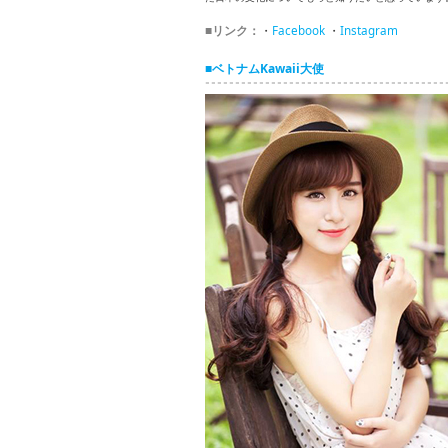
■リンク：
・
Facebook
・
Instagram
■ベトナムKawaii大使