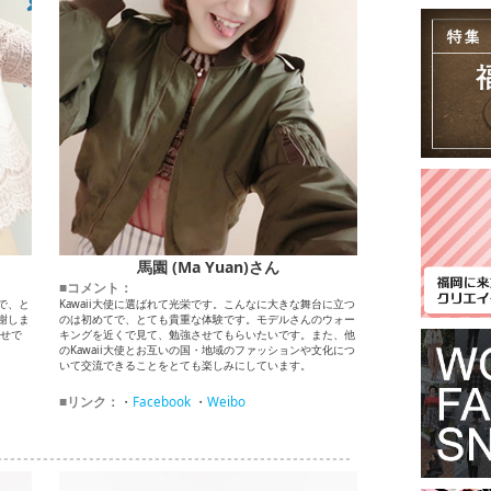
馬園 (Ma Yuan)さん
■コメント：
で、と
Kawaii大使に選ばれて光栄です。こんなに大きな舞台に立つ
謝しま
のは初めてで、とても貴重な体験です。モデルさんのウォー
見せで
キングを近くで見て、勉強させてもらいたいです。また、他
のKawaii大使とお互いの国・地域のファッションや文化につ
いて交流できることをとても楽しみにしています。
■リンク：
・
Facebook
・
Weibo