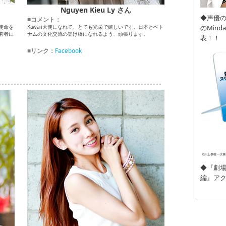
Nguyen Kieu Ly さん
◆声優
■コメント：
のMin
の使命を
Kawaii大使になれて、とても光栄で嬉しいです。日本とベト
若者に
ナムの文化交流の架け橋になれるよう、頑張ります。
表！！
■リンク：
Facebook
◆『劇場
編』ア