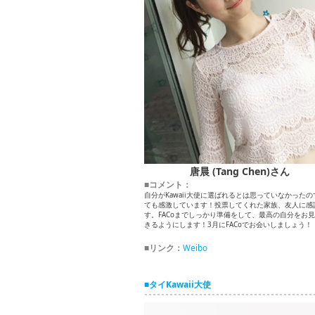
唐晨 (Tang Chen)さん
■コメント：
自分がKawaii大使に選ばれるとは思っていなかったの
ても感激しています！投票してくれた家族、友人に感
す。FACoまでしっかり準備をして、最高の自分をお
きるようにします！3月にFACoでお会いしましょう！
■リンク：
Weibo
■タイKawaii大使