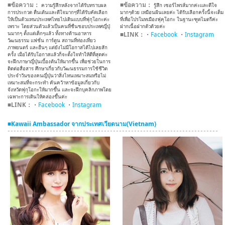
■ข้อความ：
■ข้อความ：
ความรู้สึกหลังจากได้รับทราบผล
รู้สึก เซอร์​ไพรส์มากค่ะและดีใจ
การประกวด ตื่นเต้นและดีใจมากๆที่ได้รับคัดเลือก
มากๆด้วย เหมือนฝันเลยค่ะ ได้รับเลือกครั้งนี้จะเต็ม
ให้เป็นตัวแทนประเทศไทยไปเดินแบบที่ฟุกุโอกะค่ะ
ที่เพื่อโปรโมทเมืองฟุคุโอกะ ในฐานะฑูตไมตรีค่ะ
เพราะ โดยส่วนตัวแล้วเป็นคนที่ชื่นชอบประเทศญี่ปุ่
ฝากเนื้อฝากตัว​ด้วยค่ะ
นมากๆ ตั้งแต่เด็กๆแล้ว ทั้งทางด้านอาหาร
■LINK：
・
Facebook
・
Instagram
วัฒนธรรม แฟชั่น การ์ตูน สถานที่ท่องเที่ยว
ภาพยนตร์ และอื่นๆ แต่ยังไม่มีโอกาสได้ไปเลยสัก
ครั้ง เมื่อได้รับโอกาสแล้วก็จะตั้งใจทำให้ดีที่สุดค่ะ
จะฝึกภาษาญี่ปุ่นเบื้องต้นให้มากขึ้น เพื่อช่วยในการ
ติดต่อสื่อสาร ศึกษาเกี่ยวกับวัฒนธรรมการใช้ชีวิต
ประจำวันของคนญี่ปุ่นว่าสิ่งไหนเหมาะสมหรือไม่
เหมาะสมที่จะกระทำ ค้นคว้าหาข้อมูลเกี่ยวกับ
จังหวัดฟุกุโอกะให้มากขึ้น และจะฝึกบุคลิกภาพโดย
เฉพาะการเดินให้คล่องขึ้นค่ะ
■LINK：
・
Facebook
・
Instagram
■Kawaii Ambassador จากประเทศเวียดนาม(Vietnam)