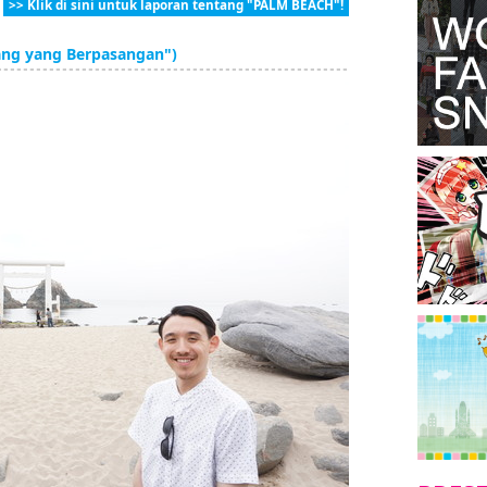
>> Klik di sini untuk laporan tentang "PALM BEACH"!
rang yang Berpasangan")