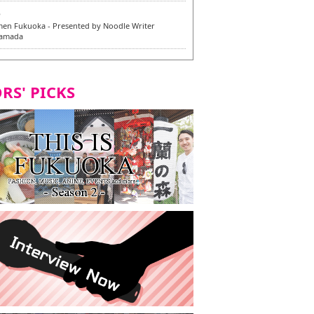
6
en Fukuoka - Presented by Noodle Writer
Yamada
6
en / 福龍軒
RS' PICKS
5
rium Cosplay] - Indonesia - #019 MM Earlene
7
razu Hakata Honten | Keliling Kota Fukuoka
 menu vegan/vegetarian baru
7
Kota Fukuoka mencicipi menu vegan/vegetarian
4
KI