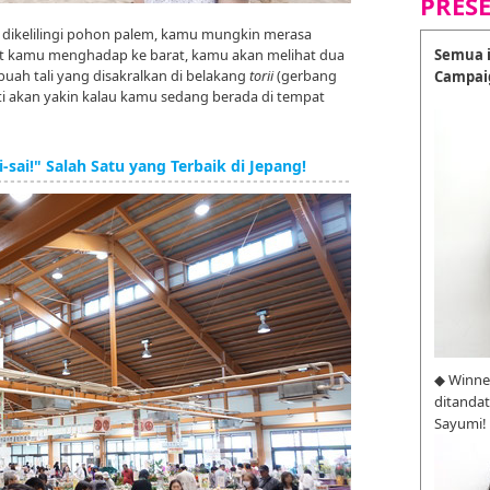
PRES
 dikelilingi pohon palem, kamu mungkin merasa
Semua i
saat kamu menghadap ke barat, kamu akan melihat dua
uah tali yang disakralkan di belakang
torii
(gerbang
Campai
sti akan yakin kalau kamu sedang berada di tempat
i-sai!" Salah Satu yang Terbaik di Jepang!
◆ Winne
ditanda
Sayumi!