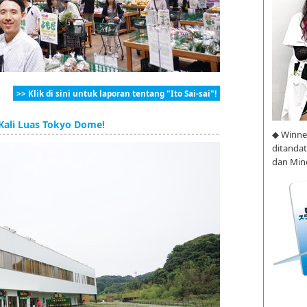
>> Klik di sini untuk laporan tentang "Ito Sai-sai"!
Kali Luas Tokyo Dome!
◆ Winne
ditanda
dan Min