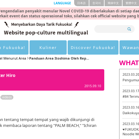
LANGUAGE
日本語
한국어
簡体中文
繁體中文
engendalian penyakit menular Novel COVID-19 diberlakukan di setiap dae
rkait event dan status operasional toko, silahkan cek official website yang
n Fukuoka!
Kuliner
Discover Fukuoka!
Wawan
kel Menurut Area
Panduan Area Itoshima Oleh Rep...
WHAT
er Hiro
2023.03.2
Pengumum
2015.09.10
2023.03.1
#84 Terim
videos
2023.03.1
Daikokuy
rkan tentang tempat-tempat yang wajib dikunjungi di
2023.03.1
ntuk membaca laporan tentang "PALM BEACH," "Ichiran
♥FUKUOKA
Noodle Wr