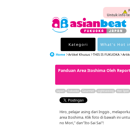
P
Untuk info te
Kategori
What's Hot i
Home
Artikel Khusus
THIS IS FUKUOKA
Arti
Panduan Area Itoshima Oleh Report
Japan
Fukuoka
Gourmet
sightseeing
Hot Spot
Hiro, pelajar asing dari Inggis , melapo
area Itoshima. Klik foto di bawah ini u
no Mori," dan"Ito-Sai Sai"!