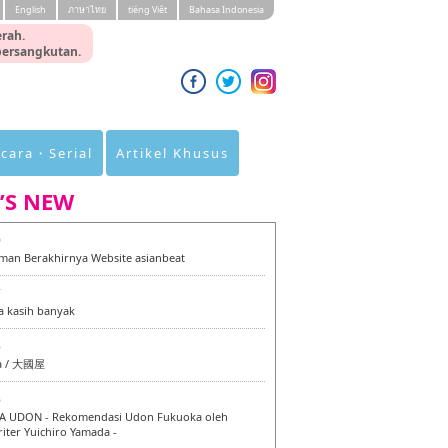
English
ภาษาไทย
tiéng Viêt
Bahasa Indonesia
rah.
 bersangkutan.
cara・Serial
Artikel Khusus
’S NEW
0
an Berakhirnya Website asianbeat
7
a kasih banyak
6
a / 大國屋
6
 UDON - Rekomendasi Udon Fukuoka oleh
iter Yuichiro Yamada -