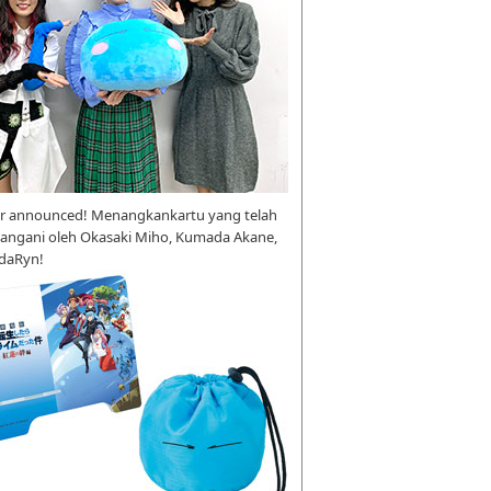
r announced! Menangkankartu yang telah
tangani oleh Okasaki Miho, Kumada Akane,
daRyn!