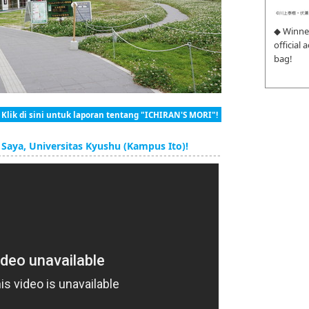
◆ Winne
official
bag!
 Klik di sini untuk laporan tentang "ICHIRAN'S MORI"!
aya, Universitas Kyushu (Kampus Ito)!