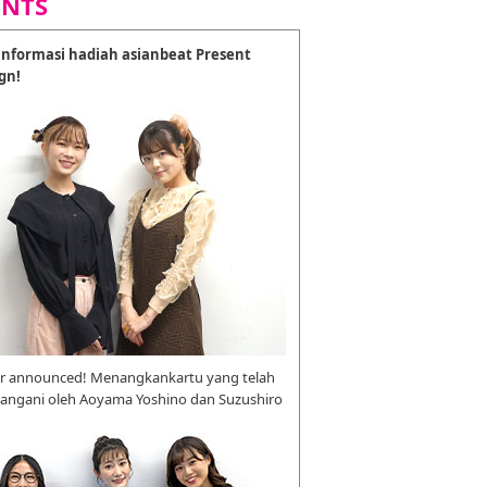
ENTS
nformasi hadiah asianbeat Present
gn!
r announced! Menangkankartu yang telah
tangani oleh Aoyama Yoshino dan Suzushiro