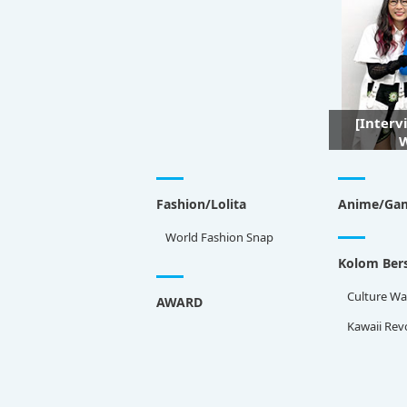
[Interv
W
Fashion/Lolita
Anime/Ga
World Fashion Snap
Kolom Bers
Culture Wa
AWARD
Kawaii Rev