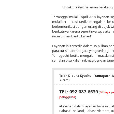
Untuk melihat halaman belakang 
Tertanggal mulai 2 April 2018, layanan 
mulai beroperasi. Ketika mengalami kesu
berkomunikasi dengan orang di objek w
berikutnya karena sepertinya saya akan 
ini siap membantu kalian!
Layanan ini tersedia dalam 15 pilihan bah
para turis mancanegara yang sedang 
Yamaguchi, ketika mengalami masalah sil
semakin bisa kalian nikmati dengan tanp
Telah Dibuka Kyushu・Yamaguchi
ンター)
TEL: 092-687-6639
(
※Biaya pe
pengguna
)
■Layanan dalam layanan bahasa: Bah
Bahasa Thailand, Bahasa Vietnam, B