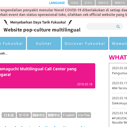
LANGUAGE
日本語
한국어
簡体中文
繁體中文
engendalian penyakit menular Novel COVID-19 diberlakukan di setiap dae
rkait event dan status operasional toko, silahkan cek official website yang
n Fukuoka!
Kuliner
Discover Fukuoka!
Wawan
sh...
WHAT
amaguchi Multilingual Call Center yang
2023.03.2
Pengumum
egara!
2023.03.1
2018.05.18
#84 Terim
2023.03.1
Daikokuy
2023.03.1
:
♥FUKUOKA
Noodle Wr