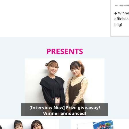
◆ Winne
official
bag!
PRESENTS
[Interview Now] Prize giveaway!
Winner announced!