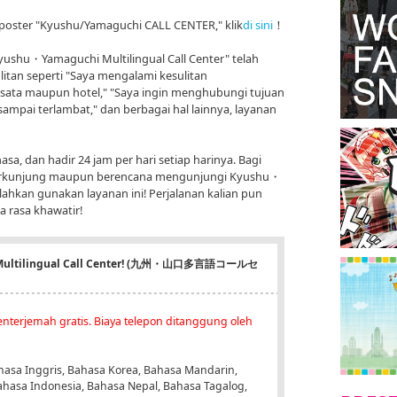
poster "Kyushu/Yamaguchi CALL CENTER," klik
di sini
！
"Kyushu・Yamaguchi Multilingual Call Center" telah
litan seperti "Saya mengalami kesulitan
isata maupun hotel," "Saya ingin menghubungi tujuan
sampai terlambat," dan berbagai hal lainnya, layanan
asa, dan hadir 24 jam per hari setiap harinya. Bagi
berkunjung maupun berencana mengunjungi Kyushu・
ahkan gunakan layanan ini! Perjalanan kalian pun
a rasa khawatir!
 Multilingual Call Center! (九州・山口多言語コールセ
nterjemah gratis. Biaya telepon ditanggung oleh
asa Inggris, Bahasa Korea, Bahasa Mandarin,
ahasa Indonesia, Bahasa Nepal, Bahasa Tagalog,