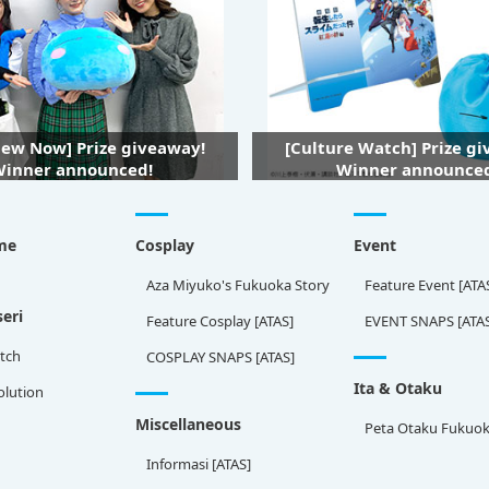
iew Now] Prize giveaway!
[Culture Watch] Prize g
inner announced!
Winner announce
me
Cosplay
Event
Aza Miyuko's Fukuoka Story
Feature Event [ATA
eri
Feature Cosplay [ATAS]
EVENT SNAPS [ATA
tch
COSPLAY SNAPS [ATAS]
Ita & Otaku
olution
Miscellaneous
Peta Otaku Fukuo
Informasi [ATAS]