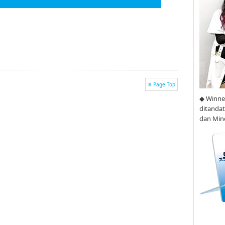
Page Top
◆ Winne
ditanda
dan Min