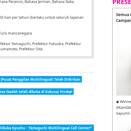
PRES
asa Perancis, Bahasa Jerman, Bahasa Italia,
Semua i
365 hari per tahun (berlaku untuk seluruh layanan
Campai
 Turis mancanegara
efektur Yamaguchi, Prefektur Fukuoka, Prefektur
 Kumamoto, Prefektur Oita
 (Pusat Panggilan Multilingual) Telah Didirikan
area ibadah telah dibuka di Kokusai Hiroba!
◆ Winne
ditanda
Sayumi!
 Dibuka Kyushu・Yamaguchi Multilingual Call Center!"