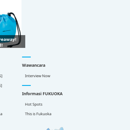
iveaway!
d!
Wawancara
S]
Interview Now
S]
Informasi FUKUOKA
Hot Spots
ka
This is Fukuoka