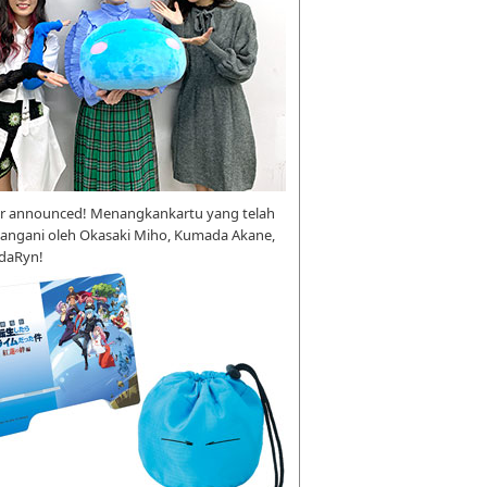
r announced! Menangkankartu yang telah
tangani oleh Okasaki Miho, Kumada Akane,
daRyn!