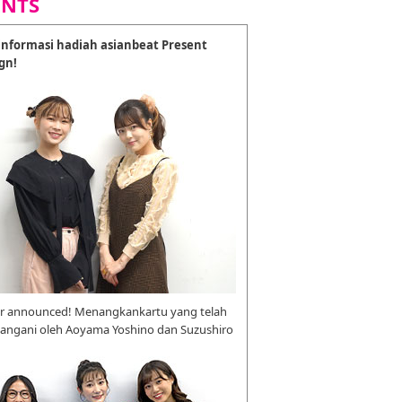
ENTS
nformasi hadiah asianbeat Present
gn!
r announced! Menangkankartu yang telah
tangani oleh Aoyama Yoshino dan Suzushiro