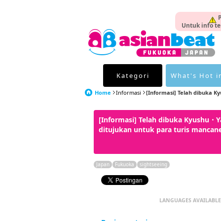
P
Untuk info te
Kategori
What's Hot i
Home
Informasi
[Informasi] Telah dibuka Kyu
[Informasi] Telah dibuka Kyushu・Y
ditujukan untuk para turis mancan
Japan
Fukuoka
sightseeing
LANGUAGES AVAILABLE