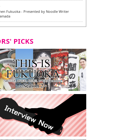
6
en Fukuoka - Presented by Noodle Writer
Yamada
6
en / 福龍軒
RS' PICKS
5
rium Cosplay] - Indonesia - #019 MM Earlene
7
razu Hakata Honten | Keliling Kota Fukuoka
 menu vegan/vegetarian baru
7
Kota Fukuoka mencicipi menu vegan/vegetarian
4
KI