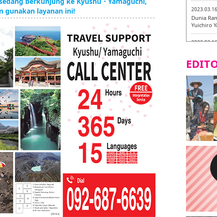
g sedang berkunjung ke Kyushu・Yamaguchi,
2023.03.1
n gunakan layanan ini!
Dunia Ram
Yuichiro 
2023.03.1
Fukuryuk
EDITO
2023.03.1
[Laborato
2023.03.0
Isogiyoka
mencicipi
2023.03.0
Keliling 
baru!
2023.03.0
AGANOYA