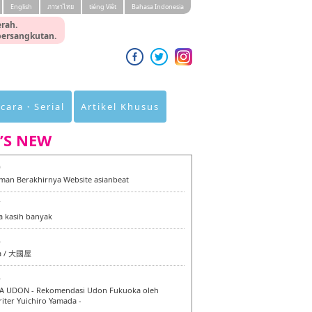
English
ภาษาไทย
tiéng Viêt
Bahasa Indonesia
rah.
 bersangkutan.
cara・Serial
Artikel Khusus
’S NEW
0
an Berakhirnya Website asianbeat
7
a kasih banyak
6
a / 大國屋
6
 UDON - Rekomendasi Udon Fukuoka oleh
iter Yuichiro Yamada -