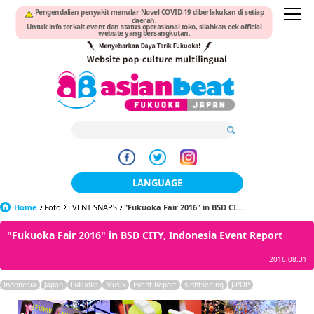
Pengendalian penyakit menular Novel COVID-19 diberlakukan di setiap
daerah.
Untuk info terkait event dan status operasional toko, silahkan cek official
website yang bersangkutan.
LANGUAGE
Home
Foto
EVENT SNAPS
"Fukuoka Fair 2016" in BSD CI...
日本語
"Fukuoka Fair 2016" in BSD CITY, Indonesia Event Report
한국어
2016.08.31
簡体中文
Indonesia
Japan
Fukuoka
Musik
Event Report
sightseeing
J-POP
繁體中文