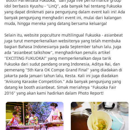
"Booth Pariwisata Fukuoka," dan juga live performance group
idol berbasis Kyushu - "LinQ", ada banyak hal tentang Fukuoka
yang dapat dinikmati para pengunjung dalam event kali ini! Ada
banyak pengunjung menghadiri event ini, mulai dari kalangan
muda, hingga mereka yang datang bersama keluarga!
Selain itu, website popculture multilingual Fukuoka - asianbeat
juga turut memperkenalkan websitenya yang telah membuka
bagian Bahasa Indonesianya pada September tahun lalu. Juga
ada "asianbeat talkshow", menghadirkan penulis artikel
"EXCITING FUKUOKA!" yang memperkenalkan daya tarik
Fukuoka dari sudut pandang orang Indonesia, Aditya Rai, dan
pemenang "5th Kara OK Compe Grand Final" yang diadakan di
Jakarta pada Januari tahun lalu, Kesta. Kali ini juga diadakan
"Anisong Karaoke Competition." Ada banyak pengunjung yang
datang ke booth asianbeat. Simak meriahnya "Fukuoka Fair
2016" yang akan kami hadirkan dalam Photo Report!