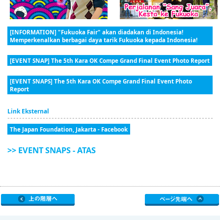
[INFORMATION] "Fukuoka Fair" akan diadakan di Indonesia!
Memperkenalkan berbagai daya tarik Fukuoka kepada Indonesia!
[EVENT SNAP] The 5th Kara OK Compe Grand Final Event Photo Report
[EVENT SNAPS] The 5th Kara OK Compe Grand Final Event Photo
Report
Link Eksternal
The Japan Foundation, Jakarta - Facebook
>> EVENT SNAPS - ATAS