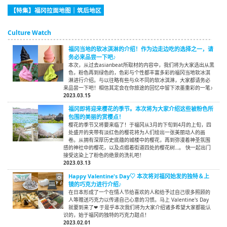
【特集】福冈拉面地图｜筑后地区
Culture Watch
福冈当地的软冰淇淋的介绍！作为边走边吃的选择之一，请
务必来品尝一下吧♪
本次，从过去asianbeat所取材的内容中，我们将为大家选出从黑
色，粉色再到绿色的，色彩与个性都丰富多彩的福冈当地软冰淇
淋进行介绍。与以往略有些与众不同的软冰淇淋，大家都请务必
来品尝一下吧！相信其定会在你旅途的回忆中留下浓墨重彩的一笔♪
2023.03.15
福冈即将迎来樱花的季节。本次将为大家介绍这些被粉色所
包围的美丽的赏樱点！
樱花的季节又将要来临了！于福冈从3月的下旬到4月的上旬，四
处盛开的夹带有淡红色的樱花将为人们绘出一张美丽动人的画
卷。从拥有深厚历史底蕴的城楼中的樱花，再到弥漫着神圣氛围
感的神社中的樱花，以及点缀着街道四处的樱花树…。 快一起出门
接受这染上了粉色的绝景的洗礼吧！
2023.03.13
Happy Valentine's Day♡ 本次将对福冈始发的独特＆上
镜的巧克力进行介绍♪
在日本形成了一个在情人节给喜欢的人和给予过自己很多照顾的
人等赠送巧克力以传递自己心意的习惯。马上 Valentine's Day
就要到来了❤ 于是乎本次我们将为大家介绍诸多希望大家都能认
识的，始于福冈的独特的巧克力甜点！
2023.02.01