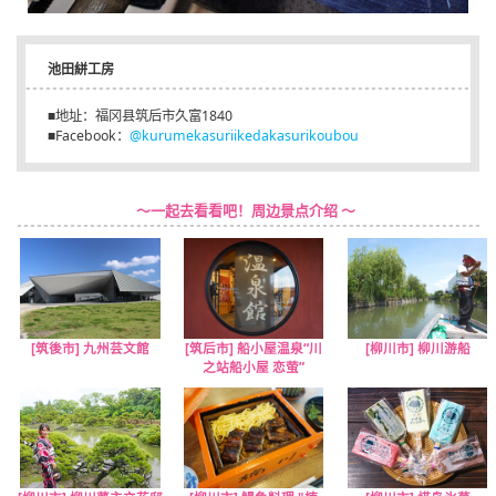
池田絣工房
■地址：福冈县筑后市久富1840
■Facebook：
@kurumekasuriikedakasurikoubou
～一起去看看吧！周边景点介绍 ～
[筑後市] 九州芸文館
[筑后市] 船小屋温泉“川
[柳川市] 柳川游船
之站船小屋 恋萤”