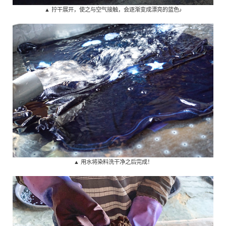
▲ 拧干展开，使之与空气接触，会逐渐变成漂亮的蓝色♪
▲ 用水将染料洗干净之后完成！