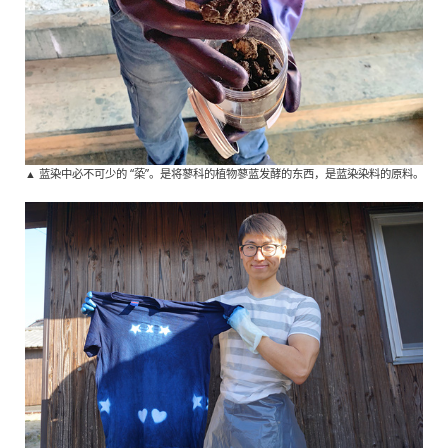
▲ 蓝染中必不可少的 “蒅”。是将蓼科的植物蓼蓝发酵的东西，是蓝染染料的原料。