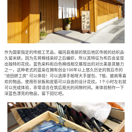
作为国家指定的传统工艺品，福冈县南部的筑后地区传统的纺织品·
久留米絣。因为先将棉线染好之后编织，所以其特征为布匹会呈现
出独特的花纹。蓝色染料和白色棉线相交展现出的对比美是其魅力
之一，这种老式的蓝染在拥有创业100年以上悠久历史的筑后市的
“池田絣工房” 可以体验！可以选择手帕呀大手提包、T恤、披肩等喜
欢的物品，使用形状板和皮筋可以自由的设计花纹。1个小时左右就
可以完成体验，非常适合在筑后观光的间隙时间。来体验制作一下
深蓝色漂亮的物品，留下回忆吧。