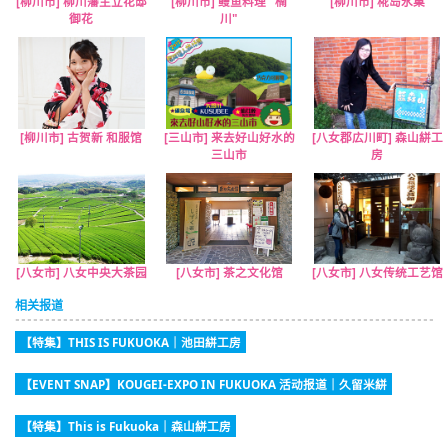
[柳川市] 柳川藩主立花邸
[柳川市] 鳗鱼料理 "楠
[柳川市] 椛岛氷菓
御花
川"
[柳川市] 古贺新 和服馆
[三山市] 来去好山好水的
[八女郡広川町] 森山絣工
三山市
房
[八女市] 八女中央大茶园
[八女市] 茶之文化馆
[八女市] 八女传统工艺馆
相关报道
【特集】THIS IS FUKUOKA｜池田絣工房
【EVENT SNAP】KOUGEI-EXPO IN FUKUOKA 活动报道｜久留米絣
【特集】This is Fukuoka｜森山絣工房