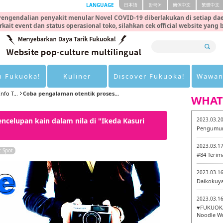
LANGUAGE
日本語
한국어
簡体中文
繁體中文
engendalian penyakit menular Novel COVID-19 diberlakukan di setiap dae
rkait event dan status operasional toko, silahkan cek official website yang
n Fukuoka!
Kuliner
Discover Fukuoka!
Wawan
nfo T...
Coba pengalaman otentik proses...
WHAT
celupan kain dalam nila di "Ikeda Kasuri
2023.03.2
Pengumum
2023.03.1
t Spot
#84 Terim
2023.03.1
Daikokuy
2023.03.1
♥FUKUOKA
Noodle Wr