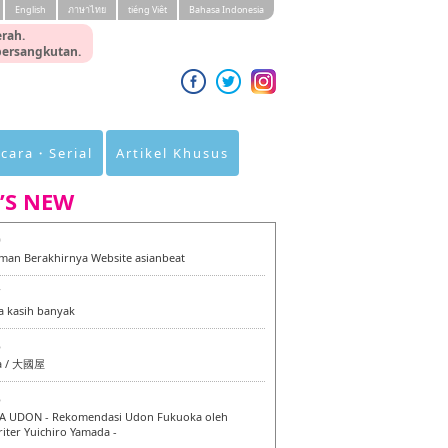
English
ภาษาไทย
tiéng Viêt
Bahasa Indonesia
rah.
 bersangkutan.
cara・Serial
Artikel Khusus
’S NEW
0
an Berakhirnya Website asianbeat
7
a kasih banyak
6
a / 大國屋
6
 UDON - Rekomendasi Udon Fukuoka oleh
iter Yuichiro Yamada -