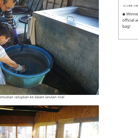
◆ Winne
official
bag!
kemudian celupkan ke dalam larutan nila!