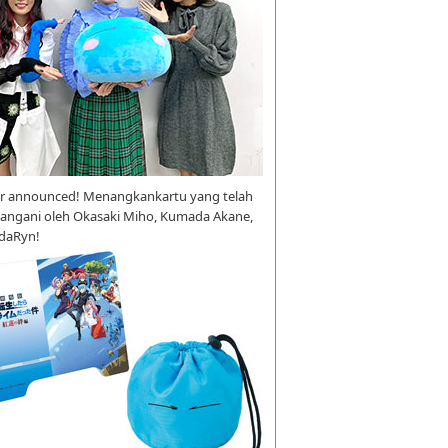
r announced! Menangkankartu yang telah
tangani oleh Okasaki Miho, Kumada Akane,
daRyn!