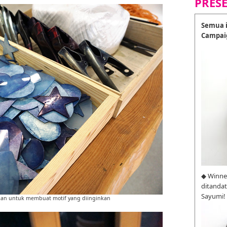
PRES
Semua i
Campai
◆ Winne
ditanda
Sayumi!
akan untuk membuat motif yang diinginkan