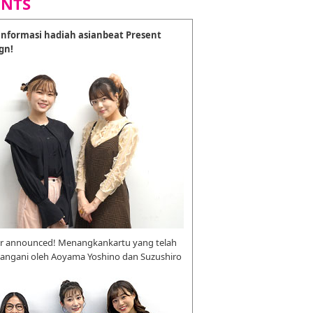
ENTS
nformasi hadiah asianbeat Present
gn!
r announced! Menangkankartu yang telah
tangani oleh Aoyama Yoshino dan Suzushiro