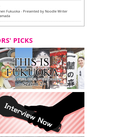
6
en Fukuoka - Presented by Noodle Writer
Yamada
6
en / 福龍軒
RS' PICKS
5
rium Cosplay] - Indonesia - #019 MM Earlene
7
razu Hakata Honten | Keliling Kota Fukuoka
 menu vegan/vegetarian baru
7
Kota Fukuoka mencicipi menu vegan/vegetarian
4
KI