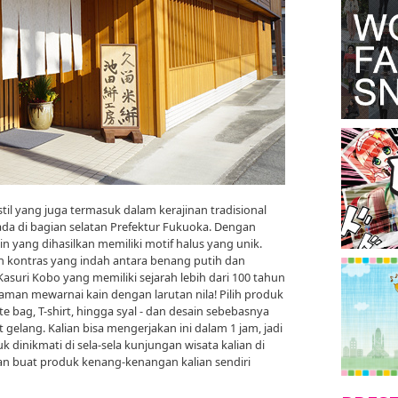
il yang juga termasuk dalam kerajinan tradisional
ada di bagian selatan Prefektur Fukuoka. Dengan
yang dihasilkan memiliki motif halus yang unik.
alah kontras yang indah antara benang putih dan
 Kasuri Kobo yang memiliki sejarah lebih dari 100 tahun
aman mewarnai kain dengan larutan nila! Pilih produk
ote bag, T-shirt, hingga syal - dan desain sebebasnya
elang. Kalian bisa mengerjakan ini dalam 1 jam, jadi
 dinikmati di sela-sela kunjungan wisata kalian di
dan buat produk kenang-kenangan kalian sendiri