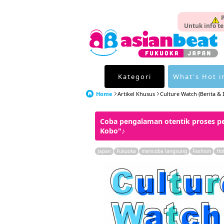
P
Untuk info te
Kategori
What's Hot i
Home
Artikel Khusus
Culture Watch (Berita & I
Coba pengalaman otentik proses pen
Kobo"♪
Japan
Fukuoka
mencoba langsung
Fashion
Ho