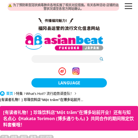
为了预防新型冠状病毒肺炎各地实施了相关对应措施。有关各种活动·店铺的运
营状况请至各官方网站确认。
LANGUAGE
首页
特集
What's Hot!? 流行趋势调查队！
日本語
[有读者礼物！] 珍珠饮料店“Một trăm”在博多站前开...
한국어
[有读者礼物！] 珍珠饮料店“Một trăm”在博多站前开业！还有与知
名点心《Hakata Torimon (博多通りもん) 》共同合作的期间限定饮
簡体中文
料套餐哦！
繁體中文
日本
越南
福冈
美食
流行趋势