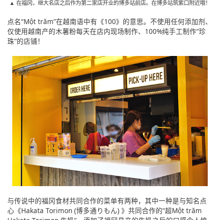
▲ 在福冈，继大名店之后作为第二家店开业的博多站前店。在博多站筑紫口附近哦！
点名“Một trăm”在越南语中有《100》的意思。不使用任何添加剂、
仅使用越南产的木薯粉每天在店内现场制作、100%纯手工制作“珍
珠”的店铺！
与传说中的福冈食材共同合作的菜单有两种，其中一种是与知名点
心《Hakata Torimon (博多通りもん) 》共同合作的“超Một trăm