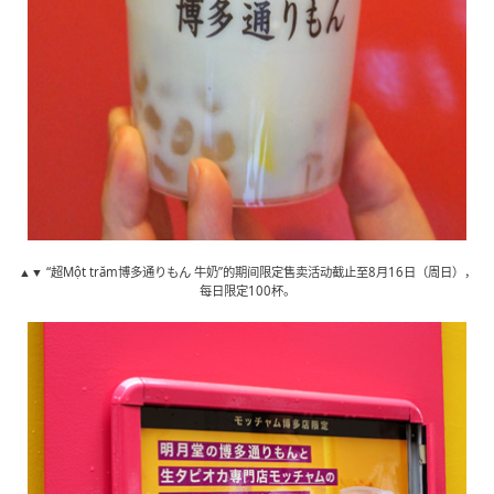
▲▼ “超Một trăm博多通りもん 牛奶”的期间限定售卖活动截止至8月16日（周日），
每日限定100杯。