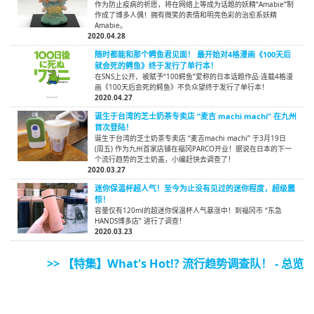
作为防止疫病的祈愿，将在网络上等成为话题的妖精“Amabie”制
作成了博多人偶！拥有微笑的表情和明亮色彩的治愈系妖精
Amabie。
2020.04.28
随时都能和那个鳄鱼君见面！ 最开始对4格漫画《100天后
就会死的鳄鱼》终于发行了单行本！
在SNS上公开、被赋予“100鳄鱼”爱称的日本话题作品·连载4格漫
画《100天后会死的鳄鱼》不负众望终于发行了单行本！
2020.04.27
诞生于台湾的芝士奶茶专卖店 “麦吉 machi machi” 在九州
首次登陆！
诞生于台湾的芝士奶茶专卖店 “麦吉machi machi” 于3月19日
(周五) 作为九州首家店铺在福冈PARCO开业！据说在日本的下一
个流行趋势的芝士奶盖，小编赶快去调查了！
2020.03.27
迷你保温杯超人气！至今为止没有见过的迷你程度，超级震
惊！
容量仅有120ml的超迷你保温杯人气暴涨中！到福冈市 “东急
HANDS博多店” 进行了调查！
2020.03.23
>> 【特集】What's Hot!? 流行趋势调查队！ - 总览