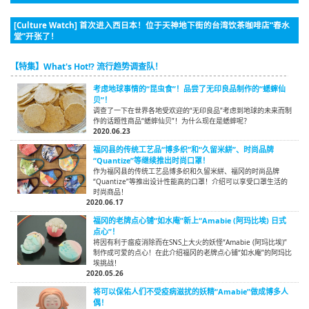
[Culture Watch] 首次进入西日本！位于天神地下街的台湾饮茶咖啡店“春水
堂”开张了！
【特集】What's Hot!? 流行趋势调查队！
考虑地球事情的“昆虫食”！品尝了无印良品制作的“蟋蟀仙
贝”！
调查了一下在世界各地受欢迎的“无印良品”考虑到地球的未来而制
作的话题性商品“蟋蟀仙贝”！为什么现在是蟋蟀呢？
2020.06.23
福冈县的传统工艺品“博多织”和“久留米絣”、时尚品牌
“Quantize”等继续推出时尚口罩！
作为福冈县的传统工艺品博多织和久留米絣、福冈的时尚品牌
“Quantize”等推出设计性能高的口罩！介绍可以享受口罩生活的
时尚商品！
2020.06.17
福冈的老牌点心铺“如水庵”新上“Amabie (阿玛比埃) 日式
点心”！
将因有利于瘟疫消除而在SNS上大火的妖怪“Amabie (阿玛比埃)”
制作成可爱的点心！在此介绍福冈的老牌点心铺“如水庵”的阿玛比
埃挑战！
2020.05.26
将可以保佑人们不受疫病滋扰的妖精“Amabie”做成博多人
偶！