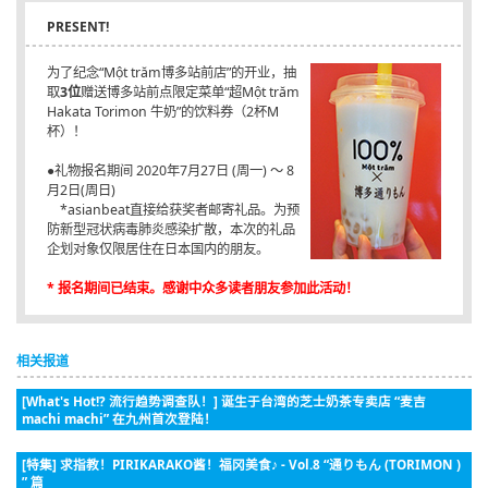
PRESENT!
为了纪念“Một trăm博多站前店”的开业，抽
取
3位
赠送博多站前点限定菜单“超Một trăm
Hakata Torimon 牛奶”的饮料券（2杯M
杯）！
●礼物报名期间 2020年7月27日 (周一) ～ 8
月2日(周日)
*asianbeat直接给获奖者邮寄礼品。为预
防新型冠状病毒肺炎感染扩散，本次的礼品
企划对象仅限居住在日本国内的朋友。
* 报名期间已结束。感谢中众多读者朋友参加此活动！
相关报道
[What's Hot!? 流行趋势调查队！] 诞生于台湾的芝士奶茶专卖店 “麦吉
machi machi” 在九州首次登陆！
[特集] 求指教！PIRIKARAKO酱！福冈美食♪ - Vol.8 “通りもん (TORIMON )
” 篇