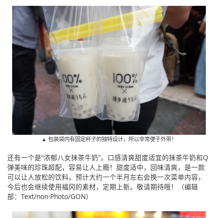
▲ 包装袋内有固定杯子的独特设计，所以非常便于外带！
还有一个是“浓郁八女抹茶牛奶”。口感清爽甜度适宜的抹茶牛奶和Q
弹美味的珍珠超配，容易让人上瘾！甜度适中，回味清爽，是一款
可以让人放松的饮料。预计大约一个半月左右会换一次菜单内容，
今后也会继续使用福冈的素材，定期上新。敬请期待哦！（编辑
部：Text/non·Photo/GON）