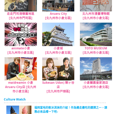
走走門司港懷舊地區
Aruaru City
北九州市漫畫博物館
[北九州市門司區]
[北九州市小倉北區]
[北九州市小倉北區]
animate小倉
小倉城
TOTO MUSEUM
[北九州市小倉北區]
[北九州市小倉北區]
[北九州市小倉北區]
maidreamin 小倉
Sukesan Udon) 鞘ヶ谷
小倉麗嘉皇家酒店
Aruaru City店 [北九州
店
[北九州市小倉北區]
市小倉北區]
[北九州市戸畑區]
Culture Watch
福岡當地的軟冰淇淋的介紹！作為邊走邊吃的選擇之一，請
務必來品嚐一下吧♪