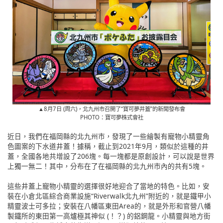
▲8月7日 (周六)，北九州市召開了“寶可夢井蓋”的新聞發布會
PHOTO：寶可夢株式會社
近日，我們在福岡縣的北九州市，發現了一些繪製有寵物小精靈角
色圖案的下水道井蓋！據稱，截止到2021年9月，類似於這種的井
蓋，全國各地共增設了206塊。每一塊都是原創設計，可以說是世界
上獨一無二！其中，分布在了在福岡縣的北九州市內的共有5塊。
這些井蓋上寵物小精靈的選擇很好地迎合了當地的特色。比如，安
裝在小倉北區綜合商業設施“Riverwalk北九州”附近的，就是鐵甲小
精靈波士可多拉；安裝在八幡區東田Area的，就是外形和官營八幡
製鐵所的東田第一高爐極其神似 (！？) 的鋁鋼龍。小精靈與地方街