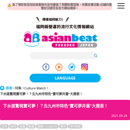
為了預防新型冠狀病毒肺炎各地實施了相關對應措施。有關各種活動·店鋪的運
營狀況請至各官方網站確認。
LANGUAGE
首頁
特集
Culture Watch
日本語
下水道驚現寶可夢！？北九州市特色“寶可夢井蓋”大搜索！
한국어
下水道驚現寶可夢！？北九州市特色“寶可夢井蓋”大搜索！
簡体中文
2021.09.28
繁體中文
日本
福岡
漫畫
動畫
游戲 · e-sports
觀光
流行地區