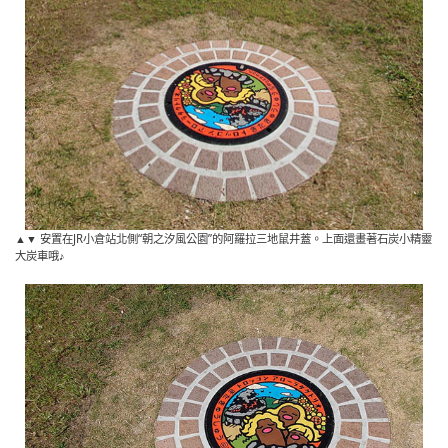
▲▼ 安置在JR小倉站北側“朝之汐風公園”的阿羅拉三地鼠井蓋。上面還畫著石炭小精靈
大炭車哦♪