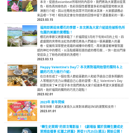
本次，從過去asianbeat所取材的內容中，我們將為大家選出從黑
色，粉色再到綠色的，色彩與個性都豐富多彩的福岡當地軟冰淇
淋進行介紹。與以往略有些與眾不同的軟冰淇淋，大家都請務必
來品嚐一下吧！相信其定會在你旅途的回憶中留下濃墨重彩的一筆♪
2023.03.15
福岡即將迎來櫻花的季節。本次將為大家介紹這些被粉色所
包圍的美麗的賞櫻點！
櫻花的季節又將要來臨了！於福岡從3月的下旬到4月的上旬，四
處盛開的夾帶有淡紅色的櫻花將為人們繪出一張美麗動人的畫
卷。從擁有深厚歷史底蘊的城樓中的櫻花，再到瀰漫著神聖氛圍
感的神社中的櫻花，以及點綴著街道四處的櫻花樹…。快一起出門接
受這染上了粉色的絕景的洗禮吧！
2023.03.13
Happy Valentine's Day♡ 本次將對福岡始發的獨特＆上
鏡的巧克力進行介紹♪
在日本形成了一個在情人節給喜歡的人和給予過自己很多照顧的
人等贈送巧克力以傳遞自己心意的習慣。馬上 Valentine's Day
就要到來了❤ 於是乎本次我們將為大家介紹諸多希望大家都能認
識的，始於福岡的獨特的巧克力甜點！
2023.02.01
2023年 新年問候
新年快樂！感謝大家長久以來對本網站SNS的瀏覽和支持！
2023.01.01
"轉生史萊姆"的首次電影版！ 《劇場版 關於我轉生變成史
萊姆這檔事 紅蓮之絆篇》將從11月25日(週五) 開始公開！