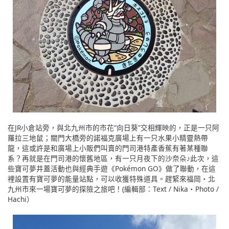
在JR小倉站旁，與北九州市的市花“向日葵”交相輝映的，正是一只阿
羅拉三地鼠；關門大橋旁的諾福克廣場上有一只水果小精靈熱帶
龍，這或許是和廣場上小販們叫賣的門司港特產香蕉有著某種聯
系？再就是在門司港的懷舊地區，有一只月夜下的沙奈朵♪此次，這
些寶可夢井蓋活動也與經典手遊《Pokémon GO》做了聯動，在這
裡設置有寶可夢的能量站點，可以收獲特殊道具。趕緊來福岡・北
九州市來一場寶可夢的探險之旅吧！(編輯部：Text / Nika・Photo /
Hachi）