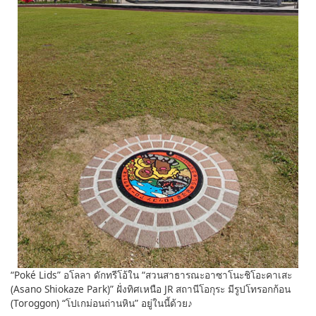
“Poké Lids” อโลลา ดักทรีโอ้ใน “สวนสาธารณะอาซาโนะชิโอะคาเสะ
(Asano Shiokaze Park)” ฝั่งทิศเหนือ JR สถานีโอกุระ มีรูปโทรอกก้อน
(Toroggon) “โปเกม่อนถ่านหิน” อยู่ในนี้ด้วย♪