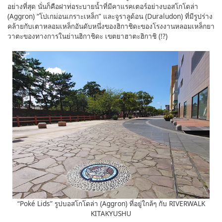
อย่างที่สุด นั่นก็คือฝาท่อระบายน้ำที่มีคาแรคเตอร์อย่างบอสโกโดล่า
(Aggron) “โปเกม่อนเกราะเหล็ก” และจูราลูด้อน (Duraludon) ที่มีรูปร่าง
คล้ายกับเตาหลอมเหล็กอันดับหนึ่งของฮิกาชิดะของโรงงานหลอมเหล็กยา
วาตะของทางการในย่านฮิกาชิดะ เขตยาฮาตะฮิกาชิ (!?)
“Poké Lids” รูปบอสโกโดล่า (Aggron) ที่อยู่ใกล้ๆ กับ RIVERWALK
KITAKYUSHU