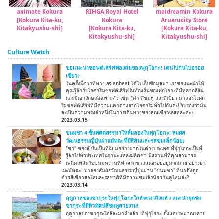
animate Kokura
RIHGA Royal Hotel
maidreamin Kokura
[Kokura Kita-ku,
Kokura
Aruarucity Store
Kitakyushu-shi]
[Kokura Kita-ku,
[Kokura Kita-ku,
Kitakyushu-shi]
Kitakyushu-shi]
Culture Watch
ขอแนะนำซอฟต์เสิร์ฟท้องถิ่นของฟุกุโอกะ! เดินไปกินไปอร่อย
เชียว♪
ในครั้งนี้จากที่ทาง asianbeat ได้ไปเก็บข้อมูลมา เราขอแนะนำให้
คุณรู้จักกับไอศกรีมซอฟต์เสิร์ฟในท้องถิ่นของฟุกุโอกะที่มีหลากสีสัน
และมีเอกลักษณ์เฉพาะตัว เช่น สีดำ สีชมพู และสีเขียว มาลองไอศก
รีมซอฟต์เสิร์ฟที่มีความแตกต่างจากไอศกรีมทั่วไปกันค่ะ! รับรองว่ามัน
จะเป็นความทรงจำหนึ่งในการเดินทางของคุณเชียวเลยหล่ะค่ะ♪
2023.03.15
ขนมชา 4 ชิ้นที่คัดสรรมาให้ลิ้มลองในฟุกุโอกะ! สัมผัส
วัฒนธรรมญี่ปุ่นผ่านมัทฉะที่มีสีสันและรสขมเล็กน้อย♪
"ชา" ของญี่ปุ่นเป็นที่นิยมอย่างมากในต่างประเทศ ที่ฟุกุโอกะเป็นที่
รู้จักไปทั่วประเทศในฐานะแหล่งผลิตชา มีสถานที่ที่คุณสามารถ
เพลิดเพลินกับขนมหวานที่ทำจากชาแสนอร่อยอยู่มากมาย อย่างยา
เมะมัทฉะ! มาลองสัมผัสวัฒนธรรมญี่ปุ่นผ่าน "ขนมชา" ที่น่าดึงดูด
ด้วยสีเขียวสดใสและรสชาติที่มีความขมเล็กน้อยกันดูไหมล่ะ?
2023.03.14
ฤดูกาลของซากุระในฟุกุโอกะใกล้จะมาถึงแล้ว แนะนำจุดชม
ซากุระที่มีทิวทัศน์สีชมพูสวยงาม!
ฤดูกาลของซากุระใกล้จะมาถึงแล้ว! ที่ฟุกุโอกะ ตั้งแต่ประมาณปลาย