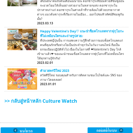
เดือนมีนาคมถึงต้นเดือนเมษายน ดอกซากุระที่ย้อมด้วยสีชมพูอ่อน
จะอวดโฉมให้เห็นอย่างสวยงามในหลายๆแห่ง ดอกซากุระใน
ปราสาทเก่าแก่ ดอกซากุระในศาลเจ้าที่รายล้อมไปด้วยบรรยากาศ
ต่างๆ แนวต้นซากุระที่เรียงรายในเมือง... ออกไปชมทิวทัศน์สีชมพูกัน
มั้ย?
2023.03.13
Happy Valentine's Day♡ แนะนำช็อคโกแลตจากฟุกุโอกะ
ที่ไม่เหมือนใครและถ่ายรูปสวย♪
ที่ประเทศญี่ปุ่นนั้น การแสดงความรู้สึกด้วยการมอบช็อคโกแลตแก่
คนที่คุณรักหรือห่วงใยเป็นประจำทุกวันในวันวาเลนไทน์ ถือเป็น
ธรรมเนียมปฏิบัติทั่วไป เนื่องในโอกาสที่ ❤Valentine's Day ใกล้
เข้ามาแล้ว❤ ขอแนะนำขนมช็อคโกแลตจากฟุกุโอกะที่ไม่เหมือนใคร
ให้ทุกท่านรู้จักกัน!
2023.02.01
คำอวยพรปีใหม่ 2023
สวัสดีปีใหม่ ขอบคุณสำหรับการติดตามชมเว็บไซต์และ SNS ของ
เรามาโดยตลอด!
2023.01.01
>> กลับสู่หน้าหลัก Culture Watch