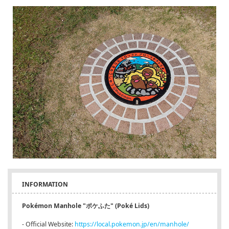
INFORMATION
Pokémon Manhole "ポケふた" (Poké Lids)
- Official Website:
https://local.pokemon.jp/en/manhole/