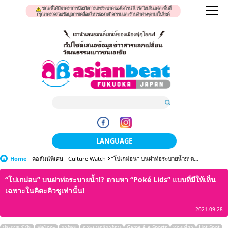
ขณะนี้ได้มีมาตราการป้องกันการแพร่ระบาดของโคโรน่าไวรัสใหม่ในแต่ละพื้นที่
กรุณาตรวจสอบข้อมูลการเคลื่อนไหวของงานกิจกรรมและร้านค้าต่างๆตามเว็บไซต์
LANGUAGE
Home
คอลัมน์พิเศษ
Culture Watch
日本語
“โปเกม่อน” บนฝาท่อระบายน้ำ!? ต...
“โปเกม่อน” บนฝาท่อระบายน้ำ!? ตามหา “Poké Lids” แบบที่มีให้เห็น
한국어
เฉพาะในคิตะคิวชูเท่านั้น!
簡体中文
2021.09.28
繁體中文
ประเทศ ญี่ปุ่น
ฟุคุโอกะ
การ์ตูน
ภาพยนตร์การ์ตูน
Game & e-Sports
ท่องเที่ยว
Hot Spot