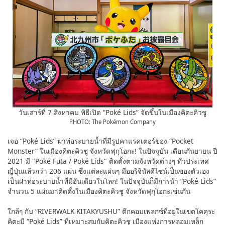
วันเสาร์ที่ 7 สิงหาคม พิธีเปิด “Poké Lids” จัดขึ้นในเมืองคิตะคิวชู
PHOTO: The Pokémon Company
เจอ “Poké Lids” ฝาท่อระบายน้ำที่มีรูปคาแรคเตอร์ของ “Pocket
Monster” ในเมืองคิตะคิวชู จังหวัดฟุกุโอกะ! ในปัจจุบัน เดือนกันยายน ปี
2021 มี "Poké Futa / Poké Lids" ติดตั้งตามจังหวัดต่างๆ ทั่วประเทศ
ญี่ปุ่นแล้วกว่า 206 แผ่น ซึ่งแต่ละแผ่นๆ มีออริจินัลดีไซน์เป็นของตัวเอง
เป็นฝาท่อระบายน้ำที่มีอันเดียวในโลก! ในปัจจุบันก็มีการนำ “Poké Lids”
จำนวน 5 แผ่นมาติดตั้งในเมืองคิตะคิวชู จังหวัดฟุกุโอกะเช่นกัน
ใกล้ๆ กับ “RIVERWALK KITAKYUSHU” ตึกคอมเพลกซ์ที่อยู่ในเขตโคคุระ
คิตะมี “Poké Lids” ที่เหมาะสมกับคิตะคิวชู เมืองแห่งการหลอมเหล็ก