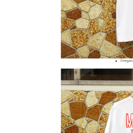
▲ 《megane