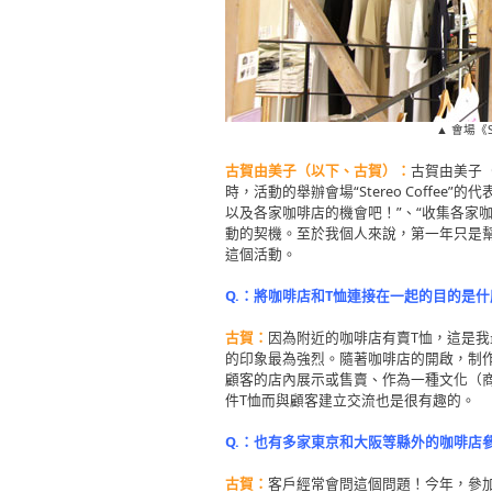
▲ 會場《St
古賀由美子（以下、古賀）：
古賀由美子（
時，活動的舉辦會場“Stereo Coffe
以及各家咖啡店的機會吧！”、“收集各家
動的契機。至於我個人來說，第一年只是
這個活動。
Q.：將咖啡店和T恤連接在一起的目的是什
古賀：
因為附近的咖啡店有賣T恤，這是
的印象最為強烈。隨著咖啡店的開啟，制作
顧客的店內展示或售賣、作為一種文化（
件T恤而與顧客建立交流也是很有趣的。
Q.：也有多家東京和大阪等縣外的咖啡店
古賀：
客戶經常會問這個問題！今年，參加