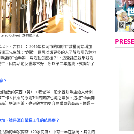
ereo Coffee》2F的展示區
PRES
以下、古賀）： 2016年福岡市的咖啡店數量開始增加
e”的代表児玉先生說：“創造一個可以讓更多的人了解咖啡的魅力
咖啡店的T恤舉辦一場活動怎麽樣？”，這些話是我舉辦活
幫忙，因為活動反響非常好，所以第二年起我正式開始了
麽？
我最熟悉的東西（笑）。我覺得一般來說咖啡店給人休閑
工作人員穿的原創T恤的商店也隨之增多。這種T恤面向
商品）根深固蒂、也是顧客們更容易購買的商品。通過一
參加，這是源自某種工作的結果麽？
活動的40家商店（20家商店）中有一半在福岡，其余的