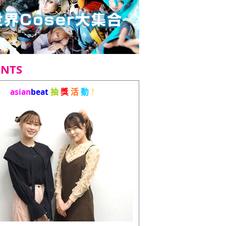
ENTS
asian
beat
抽
獎
活
動
！