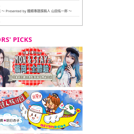
6
〜 Presented by 麵類專題撰稿人 山田佑一郎 〜
6
RS' PICKS
7
okarazu 博多總店 〜 嚴格素食主義・素食主義者的菜單試
in 福岡市！ 〜
7
義・素食主義者的菜單試的試吃之旅 in 福岡市！
2
 Stand 大名店 〜 嚴格素食主義・素食主義者的菜單試的試
 福岡市！ 〜
8
尾本社烏冬店