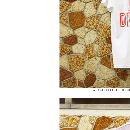
▲ 《GOOD COFFEE × C