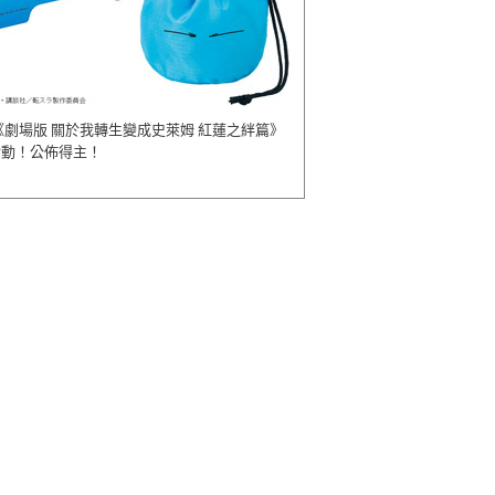
《劇場版 關於我轉生變成史萊姆 紅蓮之絆篇》
活動！公佈得主！