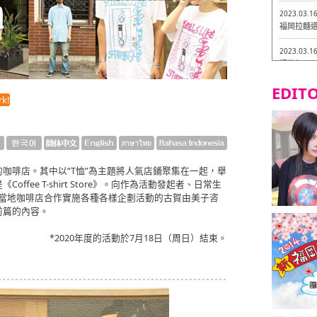
2023.03.1
福岡拉麵道 
2023.03.1
福龍軒
EDITO
2023.03.0
k!
Isogiy
的試吃之旅 
2023.03.0
嚴格素食主
咖啡店。其中以“T恤”為主題將人氣店鋪聚集在一起，舉
2023.03.0
fee T-shirt Store》。向作為活動發起者、日常生
Little
s》的名義與當地咖啡店合作實施各種各樣企劃活動的古賀由美子咨
吃之旅 in
前篇的內容。
2023.02.2
東築軒 折
*2020年度的活動於7月18日（周日）結束。