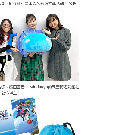
吉能、鈴代紗弓親筆簽名彩紙抽獎活動！ 公佈
美保、熊田茜音 、MindaRyn的親筆簽名彩紙抽
 公佈得主！