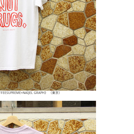
OFFEESUPREME×NAIJEL GRAPH》 （東京）