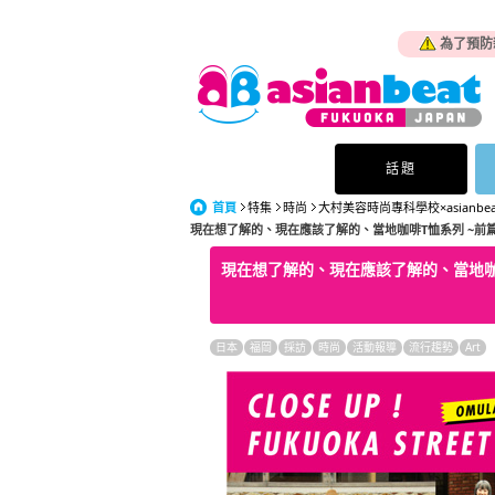
為了預防
話題
首頁
特集
時尚
大村美容時尚專科學校×asianbe
現在想了解的、現在應該了解的、當地咖啡T恤系列 ~前篇
現在想了解的、現在應該了解的、當地咖啡
日本
福岡
採訪
時尚
活動報導
流行趨勢
Art