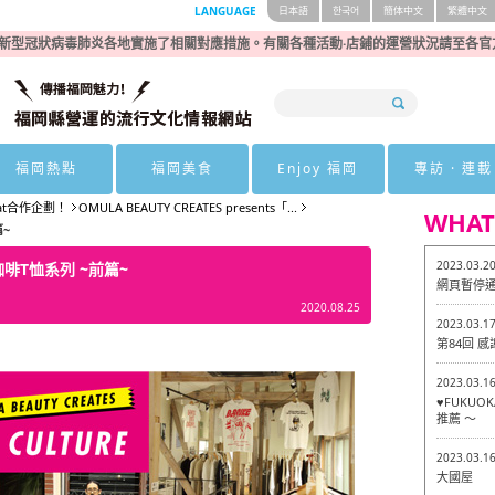
LANGUAGE
日本語
한국어
簡体中文
繁體中文
新型冠狀病毒肺炎各地實施了相關對應措施。有關各種活動·店鋪的運營狀況請至各官
福岡熱點
福岡美食
Enjoy 福岡
專訪 · 連載
at合作企劃！
OMULA BEAUTY CREATES presents「...
WHAT
~
2023.03.2
T恤系列 ~前篇~
網頁暫停
2020.08.25
2023.03.1
第84回 
2023.03.1
♥FUKU
推薦 ～
2023.03.1
大國屋