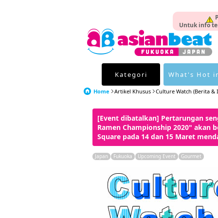
P
Untuk info te
Kategori
What's Hot i
Home
Artikel Khusus
Culture Watch (Berita & I
[Event dibatalkan] Pertarungan seng
Ramen Championship 2020" akan be
Square pada 14 dan 15 Maret mend
Japan
Fukuoka
Upcoming Event
Gourmet