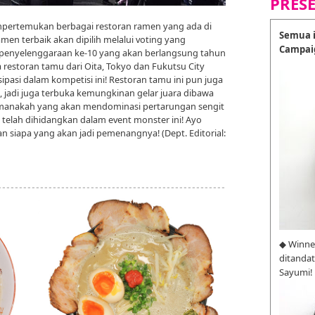
PRES
ertemukan berbagai restoran ramen yang ada di
Semua i
men terbaik akan dipilih melalui voting yang
Campai
 penyelenggaraan ke-10 yang akan berlangsung tahun
ada restoran tamu dari Oita, Tokyo dan Fukutsu City
sipasi dalam kompetisi ini! Restoran tamu ini pun juga
 jadi juga terbuka kemungkinan gelar juara dibawa
 manakah yang akan mendominasi pertarungan sengit
en telah dihidangkan dalam event monster ini! Ayo
kan siapa yang akan jadi pemenangnya! (Dept. Editorial:
◆ Winne
ditanda
Sayumi!