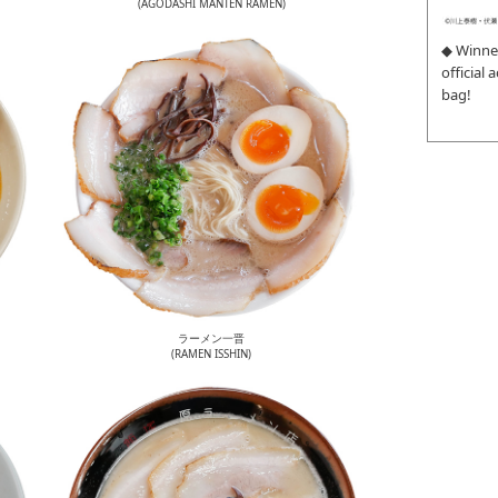
(AGODASHI MANTEN RAMEN)
◆ Winne
official
bag!
ラーメン一晋
(RAMEN ISSHIN)