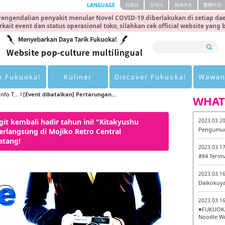
LANGUAGE
日本語
한국어
簡体中文
繁體中文
engendalian penyakit menular Novel COVID-19 diberlakukan di setiap dae
rkait event dan status operasional toko, silahkan cek official website yang
n Fukuoka!
Kuliner
Discover Fukuoka!
Wawan
nfo T...
[Event dibatalkan] Pertarungan...
WHAT
it kembali hadir tahun ini! "Kitakyushu
2023.03.2
Pengumum
rlangsung di Mojiko Retro Central
atang!
2023.03.1
#84 Terim
2023.03.1
Daikokuy
2023.03.1
♥FUKUOKA
Noodle Wr