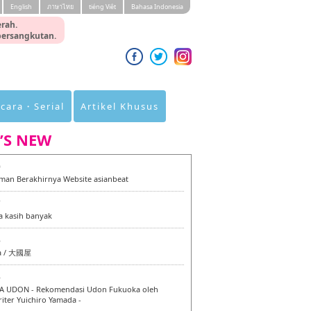
English
ภาษาไทย
tiéng Viêt
Bahasa Indonesia
rah.
 bersangkutan.
cara・Serial
Artikel Khusus
’S NEW
0
an Berakhirnya Website asianbeat
7
a kasih banyak
6
a / 大國屋
6
 UDON - Rekomendasi Udon Fukuoka oleh
iter Yuichiro Yamada -