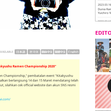
2023.03.1
Dunia Ram
Yuichiro 
2023.03.1
Fukuryuk
EDITO
2023.03.1
[Laborato
2023.03.0
AVAILABLE:
Isogiyoka
mencicipi
2023.03.0
kyushu Ramen Championship 2020"
Keliling 
baru!
amen Championship," pembatalan event "Kitakyushu
alkan berlangsung 14 dan 15 Maret mendatang telah
2023.03.0
t, silahkan cek official website dan akun SNS resmi
AGANOYA
vi.com/