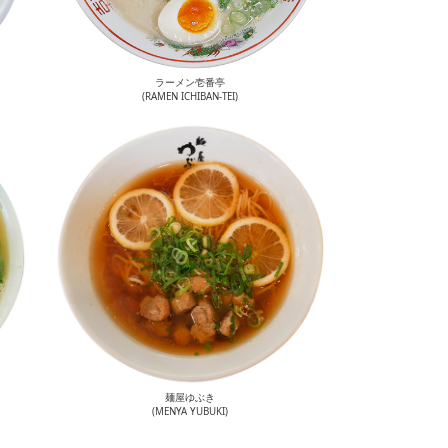
ラーメン壱番亭
(RAMEN ICHIBAN-TEI)
麺屋ゆぶき
(MENYA YUBUKI)