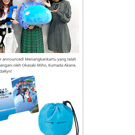
r announced! Menangkankartu yang telah
tangani oleh Okasaki Miho, Kumada Akane,
daRyn!