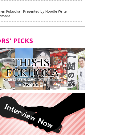
6
en Fukuoka - Presented by Noodle Writer
Yamada
6
en / 福龍軒
RS' PICKS
5
rium Cosplay] - Indonesia - #019 MM Earlene
7
razu Hakata Honten | Keliling Kota Fukuoka
 menu vegan/vegetarian baru
7
Kota Fukuoka mencicipi menu vegan/vegetarian
4
KI