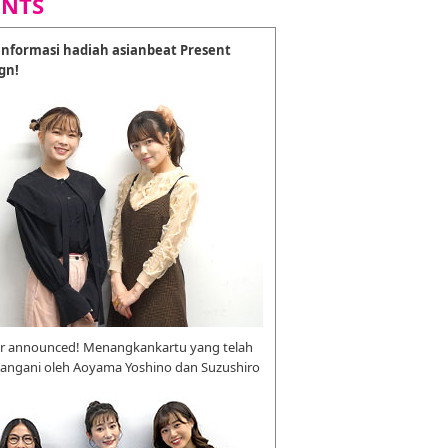
ENTS
nformasi hadiah asianbeat Present
gn!
r announced! Menangkankartu yang telah
tangani oleh Aoyama Yoshino dan Suzushiro