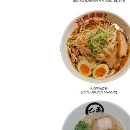
(HAKATA TANTANMEN NITTAYA FUKURO)
火炎辛緬赤神
(KAEN KARAMEN AKAGAMI)