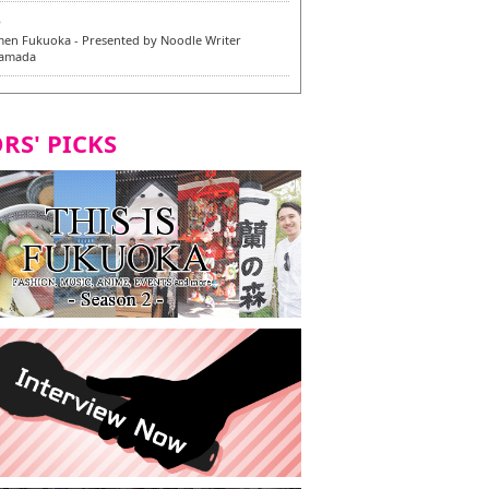
6
en Fukuoka - Presented by Noodle Writer
Yamada
6
en / 福龍軒
RS' PICKS
5
rium Cosplay] - Indonesia - #019 MM Earlene
7
razu Hakata Honten | Keliling Kota Fukuoka
 menu vegan/vegetarian baru
7
Kota Fukuoka mencicipi menu vegan/vegetarian
4
KI