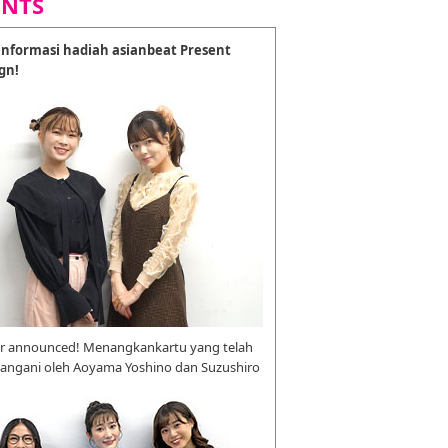
ENTS
nformasi hadiah asianbeat Present
gn!
r announced! Menangkankartu yang telah
tangani oleh Aoyama Yoshino dan Suzushiro