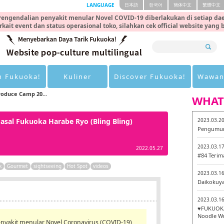
LANGUAGE
日本語
한국어
簡体中文
繁體中文
engendalian penyakit menular Novel COVID-19 diberlakukan di setiap dae
rkait event dan status operasional toko, silahkan cek official website yang
n Fukuoka!
Kuliner
Discover Fukuoka!
Wawan
roduce Camp 20...
WHAT
asal Fukuoka Harabe Ryo (Bling Bling)
2023.03.2
Pengumum
2023.03.1
2022.05.27
#84 Terim
k
Gourmet
sightseeing
Hot Spot
videos
2023.03.1
Daikokuy
2023.03.1
♥FUKUOKA
Noodle Wr
yakit menular Novel Coronavirus (COVID-19),