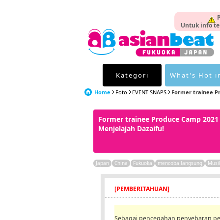
P
Untuk info te
Kategori
What's Hot i
Home
Foto
EVENT SNAPS
Former trainee P
Former trainee Produce Camp 2021 
Menjelajah Dazaifu!
Japan
China
Fukuoka
mencoba langsung
Musi
[PEMBERITAHUAN]
Sebagai pencegahan penyebaran pen