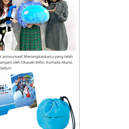
r announced! Menangkankartu yang telah
tangani oleh Okasaki Miho, Kumada Akane,
daRyn!