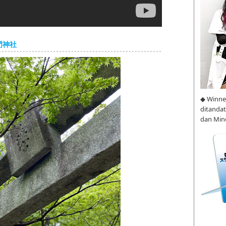
竈門神社
◆ Winne
ditanda
dan Min