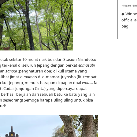
◆ Winne
official
bag!
letak sekitar 10 menit naik bus dari Stasiun Nishitetsu
g terkenal di seluruh Jepang dengan berkat
enmusubi
kan
sanpai
(penghaturan doa) di kuil utama yang
-lihat jimat
o-mamori
di o-mamori juyosho (lit. tempat
 kuil Jepang), menulis harapan di papan doal
ema
.... Ia
t. Cadas Junjungan Cinta) yang dipercayai dapat
berhasil berjalan dari sebuah batu ke batu yang lain
 seseorang! Semoga harapa Bling Bling untuk bisa
jud!