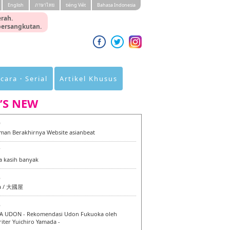
English
ภาษาไทย
tiéng Viêt
Bahasa Indonesia
rah.
 bersangkutan.
cara・Serial
Artikel Khusus
’S NEW
0
an Berakhirnya Website asianbeat
7
a kasih banyak
6
a / 大國屋
6
 UDON - Rekomendasi Udon Fukuoka oleh
iter Yuichiro Yamada -