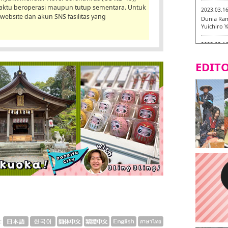
waktu beroperasi maupun tutup sementara. Untuk
2023.03.1
al website dan akun SNS fasilitas yang
Dunia Ram
Yuichiro 
2023.03.1
Fukuryuk
EDITO
2023.03.1
[Laborato
2023.03.0
Isogiyoka
mencicipi
2023.03.0
Keliling 
baru!
2023.03.0
AGANOYA
: