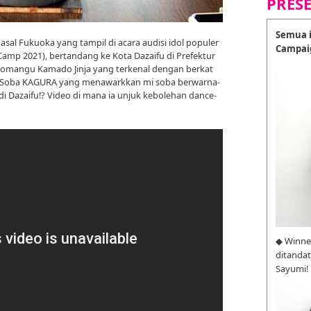
PRES
Semua i
 asal Fukuoka yang tampil di acara audisi idol populer
Campai
amp 2021), bertandang ke Kota Dazaifu di Prefektur
l Homangu Kamado Jinja yang terkenal dengan berkat
ra Soba KAGURA yang menawarkkan mi soba berwarna-
 di Dazaifu!? Video di mana ia unjuk kebolehan dance-
◆ Winne
ditanda
Sayumi!