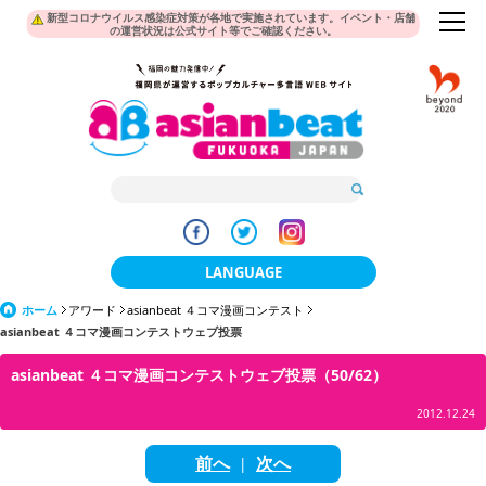
新型コロナウイルス感染症対策が各地で実施されています。イベント・店舗
の運営状況は公式サイト等でご確認ください。
LANGUAGE
ホーム
アワード
asianbeat ４コマ漫画コンテスト
日本語
asianbeat ４コマ漫画コンテストウェブ投票
한국어
asianbeat ４コマ漫画コンテストウェブ投票（50/62）
簡体中文
2012.12.24
繁體中文
前へ
次へ
|