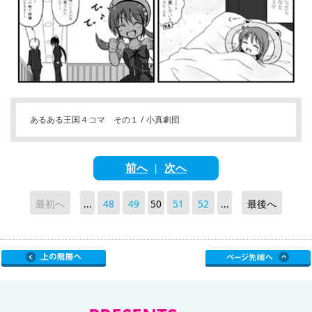
あるある王国４コマ その１ / 小真劇団
前へ
次へ
|
最初へ
...
48
49
50
51
52
...
最後へ