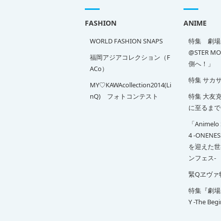
FASHION
ANIME
WORLD FASHION SNAPS
特集 劇場版
@STER M
福岡アジアコレクション（F
側へ！」
ACo）
特集 サカ
MY♡KAWAcollection2014(Li
nQ) フォトコンテスト
特集 大友克洋
に至るまで
「Animelo 
4 -ONENE
を迎えた世
ンフェス-
緊Qヱヴァ
特集『劇場版 
Y -The Beg