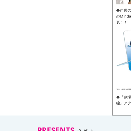
◆声優
のMin
表！！
◆『劇場
編』ア
PRESENTS
プレゼント