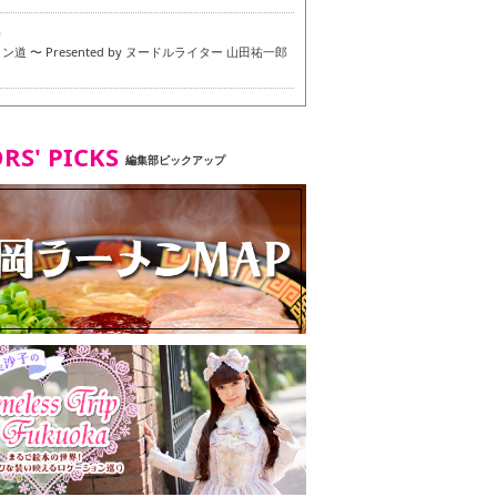
6
道 〜 Presented by ヌードルライター 山田祐一郎
6
RS' PICKS
編集部ピックアップ
7
・ベジタリアンメニュー試食ツアー in 福岡市
7
ず 博多本店 〜 ヴィーガン・ベジタリアンメニュー試
in 福岡市！〜
2
タンド大名店 〜 ヴィーガン・ベジタリアンメニュー
 in 福岡市！〜
8
尾本社うどん店