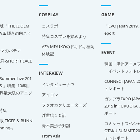
COSPLAY
GAME
「THE IDOLM
コスラボ
「EVO Japan 2019
OVIE 輝きの向こう
eport
特集コスプレを始めよう
AZA MIYUKOのドキドキ福岡
サマのパテマ
EVENT
体験記
-SHORT PEACE
韓国「済州アニメ
-
イベントフォトレ
INTERVIEW
Summer Live 201
CONNECT JAPAN 
インタビューナウ
SS-」特集 -10年目
トレポート
界最大級のアニソ
アイコン
ガンプラEXPO JAPA
フクオカクリエーターズ
2015 in FUKUOK
特集
ポート
浮世絵１０話
TIGER & BUNN
コミケットスペシャ
青木美沙子対談
inning-』
OTAKU SUMMIT 2
From Asia
ォトレポート