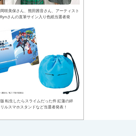
の岡咲美保さん、熊田茜音さん、アーティスト
daRynさんの直筆サイン入り色紙当選者発
版 転生したらスライムだった件 紅蓮の絆
クリルスマホスタンドなど当選者発表！