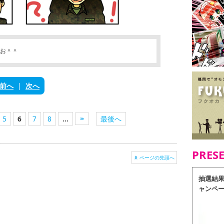
なお＾＾
前へ
|
次へ
5
6
7
8
...
最後へ
PRES
ページの先頭へ
抽選結
ャンペ