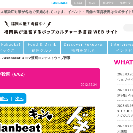
LANGUAGE
日本語
한국어
簡体中文
繁體中文
ス感染症対策が各地で実施されています。イベント・店舗の運営状況は公式サイト
 Fukuoka!
Food & Drink
Discover Fukuoka!
Interview
ピックス
福岡グルメ
福岡を楽しむ
インタビ
ト
asianbeat ４コマ漫画コンテストウェブ投票
WHAT
ブ投票（6/62）
2023.03.2
ウェブサ
2012.12.24
2023.03.1
第84回 
前へ
|
次へ
2023.03.1
♥FUKU
んのススメ
2023.03.1
大國屋