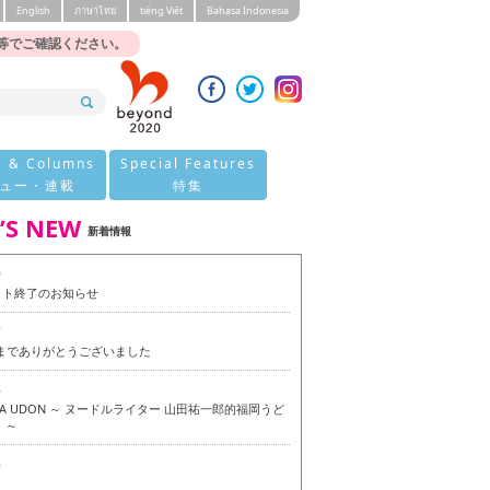
English
ภาษาไทย
tiéng Viêt
Bahasa Indonesia
等でご確認ください。
s & Columns
Special Features
ュー・連載
特集
’S NEW
新着情報
0
イト終了のお知らせ
7
今までありがとうございました
6
OKA UDON ～ ヌードルライター 山田祐一郎的福岡うど
 ～
6