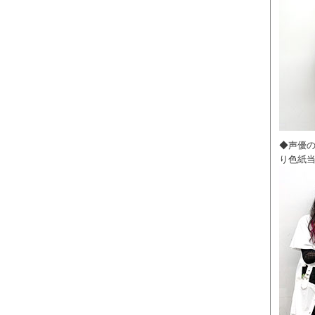
◆声優
り色紙