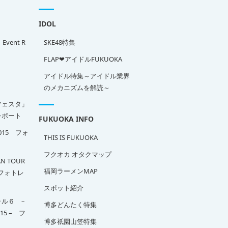
IDOL
」Event R
SKE48特集
FLAP❤アイドルFUKUOKA
アイドル特集～アイドル業界
のメカニズムを解読～
フェスタ」
ポート
FUKUOKA INFO
2015 フォ
THIS IS FUKUOKA
フクオカ オタクマップ
N TOUR
福岡ラーメンMAP
A フォトレ
スポット紹介
ル６ –
博多どんたく特集
015 – フ
博多祇園山笠特集