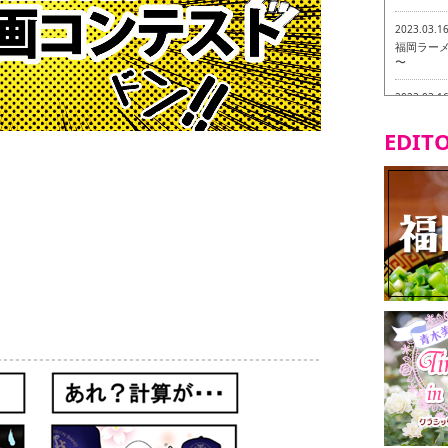
2023.03.1
福岡ラーメン
〜
2023.03.1
福龍軒
EDITO
2023.03.0
ヴィーガン
2023.03.0
磯ぎよから
食ツアー 
2023.03.0
リトルス
試食ツアー
2023.02.2
東筑軒 折