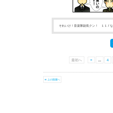
それいけ！音楽隊副長クン！ １１ / 
最初へ
...
4
上の階層へ