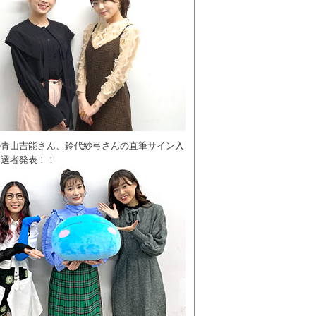
の青山吉能さん、鈴代紗弓さんの直筆サイン入
当選者発表！！