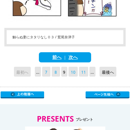
触らぬ妻にタタリなし０３ / 鷲尾奈津子
前へ
次へ
|
最初へ
...
7
8
9
10
11
...
最後へ
PRESENTS
プレゼント