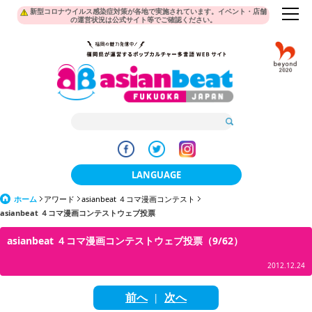
新型コロナウイルス感染症対策が各地で実施されています。イベント・店舗
の運営状況は公式サイト等でご確認ください。
LANGUAGE
ホーム
アワード
asianbeat ４コマ漫画コンテスト
日本語
asianbeat ４コマ漫画コンテストウェブ投票
한국어
asianbeat ４コマ漫画コンテストウェブ投票（9/62）
簡体中文
2012.12.24
繁體中文
前へ
次へ
|