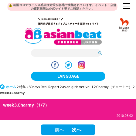
新型コロナウイルス感染症対策が各地で実施されています。イベント・店舗
の運営状況は公式サイト等でご確認ください。
LANGUAGE
ホーム
特集
30days Real Report
日本語
asian girls ver. vol.1
Charmy（チャーミー）
week3.Charmy
한국어
week3.Charmy（1/7）
簡体中文
2010.06.02
繁體中文
前へ
次へ
|