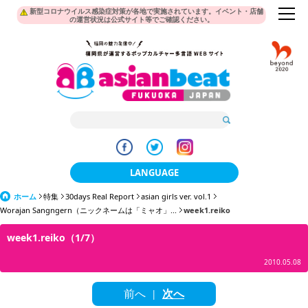
新型コロナウイルス感染症対策が各地で実施されています。イベント・店舗
の運営状況は公式サイト等でご確認ください。
LANGUAGE
ホーム
特集
30days Real Report
日本語
asian girls ver. vol.1
Worajan Sangngern（ニックネームは「ミャオ」...
week1.reiko
한국어
week1.reiko（1/7）
簡体中文
2010.05.08
繁體中文
前へ
次へ
|