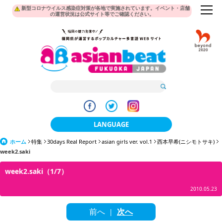
新型コロナウイルス感染症対策が各地で実施されています。イベント・店舗
の運営状況は公式サイト等でご確認ください。
LANGUAGE
ホーム
特集
30days Real Report
日本語
asian girls ver. vol.1
西本早希(ニシモトサキ)
week2.saki
한국어
week2.saki（1/7）
簡体中文
2010.05.23
繁體中文
前へ
次へ
|