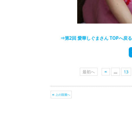
⇒第2回 愛華しぐまさん TOPへ戻る
最初へ
...
13
上の階層へ