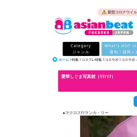
新型コロナウイル
Category
What's HOT in
ジャンル
最旬！福岡ト
ホーム
特集
コスプレ特集
コスラボ
コスラボ 
愛華しぐま写真館（17/17）
●マクロスF/ランカ・リー