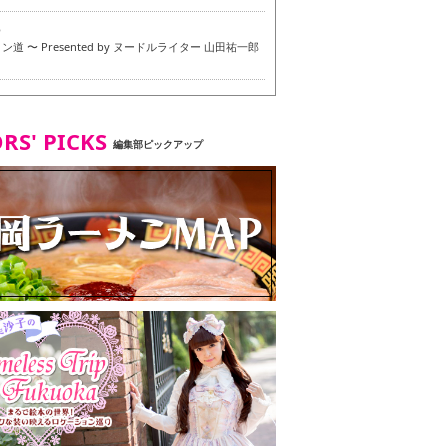
6
道 〜 Presented by ヌードルライター 山田祐一郎
6
RS' PICKS
編集部ピックアップ
7
・ベジタリアンメニュー試食ツアー in 福岡市
7
ず 博多本店 〜 ヴィーガン・ベジタリアンメニュー試
in 福岡市！〜
2
タンド大名店 〜 ヴィーガン・ベジタリアンメニュー
 in 福岡市！〜
8
尾本社うどん店