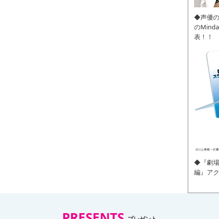
◆声優
のMin
表！！
◆『劇場
編』ア
PRESENTS
プレゼント