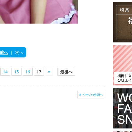
前へ
|
次へ
14
15
16
17
最後へ
ページの先頭へ