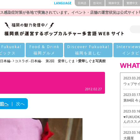
LANGUAGE
日本語
한국어
簡体中文
繁體中文
ス感染症対策が各地で実施されています。イベント・店舗の運営状況は公式サイト
 Fukuoka!
Food & Drink
Discover Fukuoka!
Interview
ピックス
福岡グルメ
福岡を楽しむ
インタビ
-日本編-
コスラボ -日本編- 第2回 愛華しぐま
愛華しぐま写真館
WHAT
2023.03.2
ウェブサ
2012.02.27
2023.03.1
第84回 
前へ
|
次へ
2023.03.1
♥FUKU
んのススメ
2023.03.1
大國屋