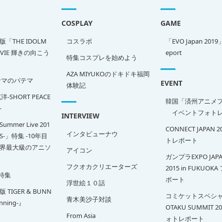
COSPLAY
GAME
「THE IDOLM
コスラボ
「EVO Japan 2019
OVIE 輝きの向こう
eport
特集コスプレを始めよう
AZA MIYUKOのドキドキ福岡
サマのパテマ
EVENT
体験記
-SHORT PEACE
韓国「済州アニメ
-
イベントフォトレ
INTERVIEW
Summer Live 201
CONNECT JAPAN 
インタビューナウ
SS-」特集 -10年目
トレポート
界最大級のアニソ
アイコン
ガンプラEXPO JAPA
フクオカクリエーターズ
2015 in FUKUOK
特集
ポート
浮世絵１０話
TIGER & BUNN
コミケットスペシャ
青木美沙子対談
inning-』
OTAKU SUMMIT 2
From Asia
ォトレポート