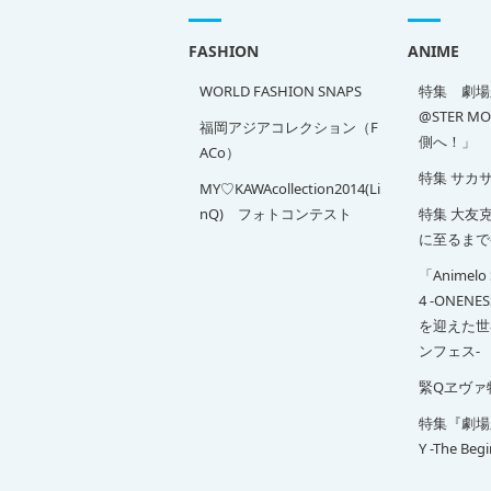
FASHION
ANIME
WORLD FASHION SNAPS
特集 劇場版
@STER M
福岡アジアコレクション（F
側へ！」
ACo）
特集 サカ
MY♡KAWAcollection2014(Li
nQ) フォトコンテスト
特集 大友克洋
に至るまで
「Animelo 
4 -ONENE
を迎えた世
ンフェス-
緊Qヱヴァ
特集『劇場版 
Y -The Beg