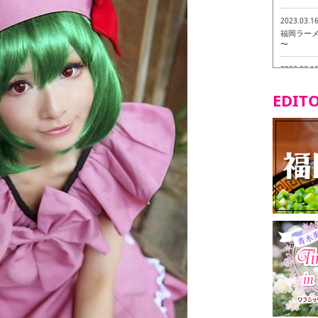
2023.03.1
福岡ラーメン
〜
2023.03.1
福龍軒
EDITO
2023.03.0
ヴィーガン
2023.03.0
磯ぎよから
食ツアー 
2023.03.0
リトルス
試食ツアー
2023.02.2
東筑軒 折