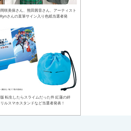
の岡咲美保さん、熊田茜音さん、アーティスト
daRynさんの直筆サイン入り色紙当選者発
版 転生したらスライムだった件 紅蓮の絆
クリルスマホスタンドなど当選者発表！