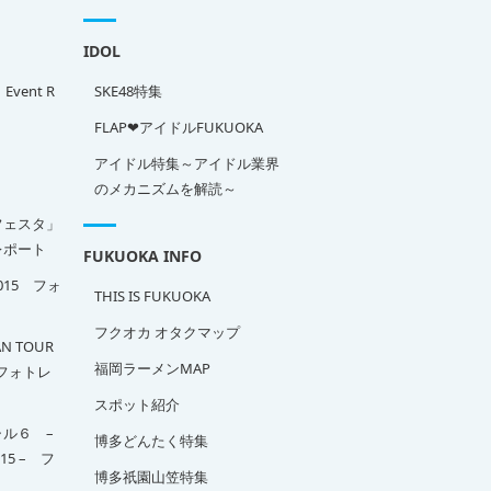
IDOL
」Event R
SKE48特集
FLAP❤アイドルFUKUOKA
アイドル特集～アイドル業界
のメカニズムを解読～
フェスタ」
ポート
FUKUOKA INFO
2015 フォ
THIS IS FUKUOKA
フクオカ オタクマップ
N TOUR
福岡ラーメンMAP
A フォトレ
スポット紹介
ル６ –
博多どんたく特集
015 – フ
博多祇園山笠特集