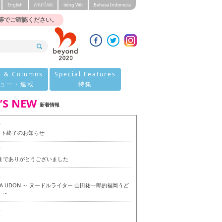
English
ภาษาไทย
tiéng Viêt
Bahasa Indonesia
等でご確認ください。
s & Columns
Special Features
ュー・連載
特集
’S NEW
新着情報
0
イト終了のお知らせ
7
今までありがとうございました
6
OKA UDON ～ ヌードルライター 山田祐一郎的福岡うど
 ～
6