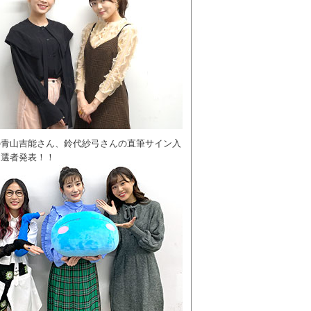
の青山吉能さん、鈴代紗弓さんの直筆サイン入
当選者発表！！