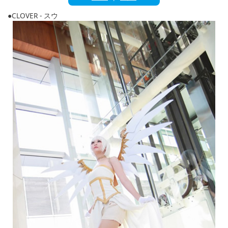
English
●CLOVER - スウ
ภาษาไทย
tiéng Viêt
Bahasa Indonesia