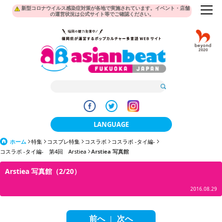
新型コロナウイルス感染症対策が各地で実施されています。イベント・店舗
の運営状況は公式サイト等でご確認ください。
LANGUAGE
ホーム
特集
コスプレ特集
コスラボ
日本語
コスラボ -タイ編-
コスラボ -タイ編- 第4回 Arstiea
Arstiea 写真館
한국어
Arstiea 写真館（2/20）
簡体中文
2016.08.29
繁體中文
前へ
次へ
|