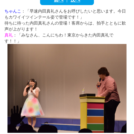
English
ちゃんこ
：「早速内田真礼さんをお呼びしたいと思います。今日
ภาษาไทย
もカワイイツインテール姿で登場です！」
待ちに待った内田真礼さんの登場！客席からは、拍手とともに歓
tiéng Viêt
声が上がります！
真礼
：「みなさん、こんにちわ！東京からきた内田真礼で
Bahasa Indonesia
す！！」