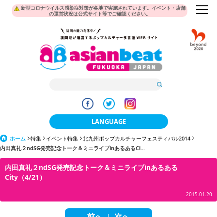
新型コロナウイルス感染症対策が各地で実施されています。イベント・店舗
の運営状況は公式サイト等でご確認ください。
LANGUAGE
ホーム
特集
イベント特集
北九州ポップカルチャーフェスティバル2014
日本語
内田真礼２ndSG発売記念トーク＆ミニライブinあるあるCi...
한국어
内田真礼２ndSG発売記念トーク＆ミニライブinあるある
City（4/21）
簡体中文
2015.01.20
繁體中文
前へ
次へ
|