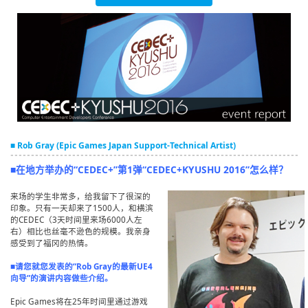
English
ภาษาไทย
tiéng Viêt
Bahasa Indonesia
■ Rob Gray (Epic Games Japan Support-Technical Artist)
■在地方举办的“CEDEC+”第1弹“CEDEC+KYUSHU 2016”怎么样？
来场的学生非常多，给我留下了很深的
印象。只有一天却来了1500人，和横滨
的CEDEC（3天时间里来场6000人左
右）相比也丝毫不逊色的规模。我亲身
感受到了福冈的热情。
■请您就您发表的“Rob Gray的最新UE4
向导”的演讲内容做些介绍。
Epic Games将在25年时间里通过游戏