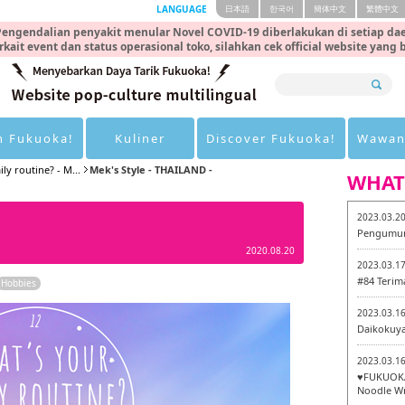
LANGUAGE
日本語
한국어
簡体中文
繁體中文
engendalian penyakit menular Novel COVID-19 diberlakukan di setiap dae
rkait event dan status operasional toko, silahkan cek official website yang
n Fukuoka!
Kuliner
Discover Fukuoka!
Wawan
ly routine? - M...
Mek's Style - THAILAND -
WHAT
2023.03.2
Pengumum
2020.08.20
2023.03.1
#84 Terim
Hobbies
2023.03.1
Daikokuy
2023.03.1
♥FUKUOKA
Noodle Wr