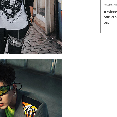
◆ Winne
official
bag!