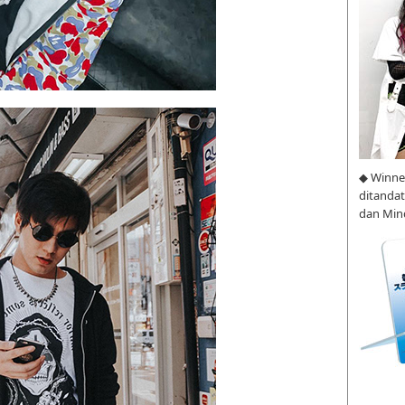
◆ Winne
ditanda
dan Min