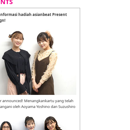
ENTS
nformasi hadiah asianbeat Present
gn!
r announced! Menangkankartu yang telah
tangani oleh Aoyama Yoshino dan Suzushiro