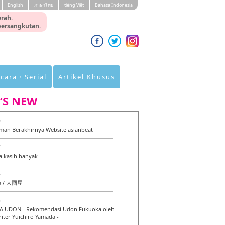
English
ภาษาไทย
tiéng Viêt
Bahasa Indonesia
rah.
 bersangkutan.
cara・Serial
Artikel Khusus
’S NEW
0
an Berakhirnya Website asianbeat
7
a kasih banyak
6
a / 大國屋
6
 UDON - Rekomendasi Udon Fukuoka oleh
iter Yuichiro Yamada -