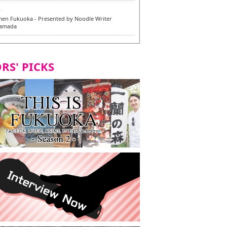
6
en Fukuoka - Presented by Noodle Writer
Yamada
6
en / 福龍軒
RS' PICKS
5
rium Cosplay] - Indonesia - #019 MM Earlene
7
razu Hakata Honten | Keliling Kota Fukuoka
 menu vegan/vegetarian baru
7
Kota Fukuoka mencicipi menu vegan/vegetarian
4
KI