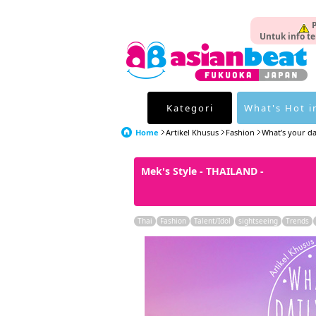
P
Untuk info te
Kategori
What's Hot i
Home
Artikel Khusus
Fashion
What's your dai
Mek's Style - THAILAND -
Thai
Fashion
Talent/Idol
sightseeing
Trends