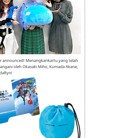
r announced! Menangkankartu yang telah
tangani oleh Okasaki Miho, Kumada Akane,
daRyn!