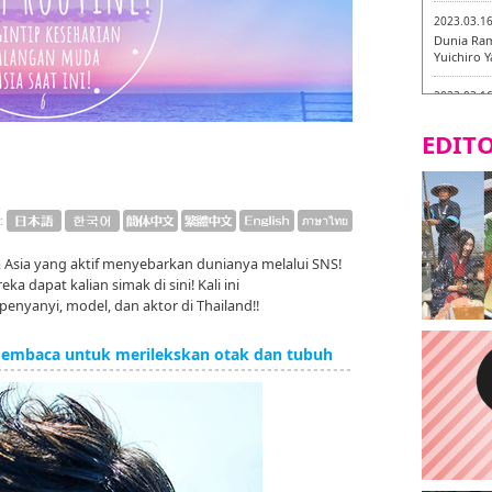
2023.03.1
Dunia Ram
Yuichiro 
2023.03.1
Fukuryuk
EDITO
2023.03.1
[Laborato
2023.03.0
:
Isogiyoka
mencicipi
Asia yang aktif menyebarkan dunianya melalui SNS!
a dapat kalian simak di sini! Kali ini
2023.03.0
yanyi, model, dan aktor di Thailand!!
Keliling 
baru!
 membaca untuk merilekskan otak dan tubuh
2023.03.0
AGANOYA