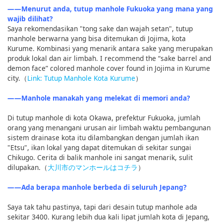
――Menurut anda, tutup manhole Fukuoka yang mana yang
wajib dilihat?
Saya rekomendasikan "tong sake dan wajah setan", tutup
manhole berwarna yang bisa ditemukan di Jojima, kota
Kurume. Kombinasi yang menarik antara sake yang merupakan
produk lokal dan air limbah. I recommend the “sake barrel and
demon face” colored manhole cover found in Jojima in Kurume
city.（
Link: Tutup Manhole Kota Kurume
）
――Manhole manakah yang melekat di memori anda?
Di tutup manhole di kota Okawa, prefektur Fukuoka, jumlah
orang yang menangani urusan air limbah waktu pembangunan
sistem drainase kota itu dilambangkan dengan jumlah ikan
"Etsu", ikan lokal yang dapat ditemukan di sekitar sungai
Chikugo. Cerita di balik manhole ini sangat menarik, sulit
dilupakan.（
大川市のマンホールはコチラ
）
――Ada berapa manhole berbeda di seluruh Jepang?
Saya tak tahu pastinya, tapi dari desain tutup manhole ada
sekitar 3400. Kurang lebih dua kali lipat jumlah kota di Jepang,