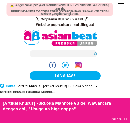
Pengendalian penyakit menular Novel COVID-19 diberlakukan di setiap
daerah.
Untuk info terkait event dan status operasional toko, silahkan cek official
website yang bersangkutan.
LANGUAGE
Home
Artikel Khusus
[Artikel Khusus] Fukuoka Manho...
日本語
[Artikel Khusus] Fukuoka Manho...
한국어
[Artikel Khusus] Fukuoka Manhole Guide: Wawancara
dengan ahli, "Usuge no hige noppo"
簡体中文
2016.07.11
繁體中文