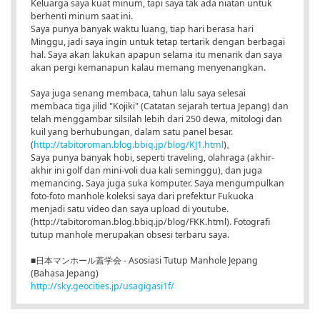
Keluarga saya kuat minum, tapi saya tak ada niatan untuk
berhenti minum saat ini.
Saya punya banyak waktu luang, tiap hari berasa hari
Minggu, jadi saya ingin untuk tetap tertarik dengan berbagai
hal. Saya akan lakukan apapun selama itu menarik dan saya
akan pergi kemanapun kalau memang menyenangkan.
Saya juga senang membaca, tahun lalu saya selesai
membaca tiga jilid "Kojiki" (Catatan sejarah tertua Jepang) dan
telah menggambar silsilah lebih dari 250 dewa, mitologi dan
kuil yang berhubungan, dalam satu panel besar.
(
http://tabitoroman.blog.bbiq.jp/blog/KJ1.html
)。
Saya punya banyak hobi, seperti traveling, olahraga (akhir-
akhir ini golf dan mini-voli dua kali seminggu), dan juga
memancing. Saya juga suka komputer. Saya mengumpulkan
foto-foto manhole koleksi saya dari prefektur Fukuoka
menjadi satu video dan saya upload di youtube.
(http://tabitoroman.blog.bbiq.jp/blog/FKK.html). Fotografi
tutup manhole merupakan obsesi terbaru saya.
■日本マンホール蓋学会 - Asosiasi Tutup Manhole Jepang
(Bahasa Jepang)
http://sky.geocities.jp/usagigasi1f/