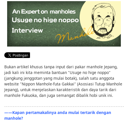
English
ภาษาไทย
tiéng Viêt
Bahasa Indonesia
Bukan artikel khusus tanpa input dari pakar manhole Jepang,
jadi kali ini kita meminta bantuan "Usuge no hige noppo"
(jangkung jenggotan yang mulai botak), salah satu anggota
website "Nippon Manhole-futa Gakkai" (Asosiasi Tutup Manhole
Jepang), untuk menjelaskan karakteristik dan daya tarik dari
manhole Fukuoka, dan juga semangat dibalik hobi unik ini.
――Kapan pertamakalinya anda mulai tertarik dengan
manhole?