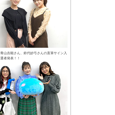
の青山吉能さん、鈴代紗弓さんの直筆サイン入
当選者発表！！