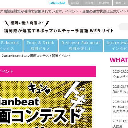
LANGUAGE
日本語
한국어
簡体中文
繁體中文
ス感染症対策が各地で実施されています。イベント・店舗の運営状況は公式サイト
 Fukuoka!
Food & Drink
Discover Fukuoka!
Interview
ピックス
福岡グルメ
福岡を楽しむ
インタビ
ト
asianbeat ４コマ漫画コンテスト関連イベント
WHAT
連イベント
2023.03.2
ウェブサ
2023.03.1
第84回 
2023.03.1
♥FUKU
んのススメ
2023.03.1
大國屋