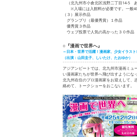
（北九州市小倉北区浅野二丁目14-5 ある
※入場には入館料が必要です。一般400 円
（３）展示作品
グランプリ（最優秀賞）１作品
優秀賞３作品
ウェブ投票で人気の高かった３０作品
○『漫画で世界へ』
～日本・世界で活躍！漫画家、少女イラスト
（出演：山田圭子、しいたけ、たおゆか）
アジアンビートでは、北九州市漫画ミュ
い漫画家たちが世界へ飛び出すようにな
北九州在住のプロ漫画家をお迎えして、
絡めて、トークショーをおこないます。