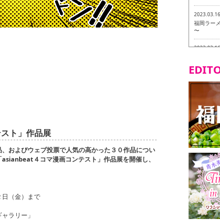
2023.03.1
福岡ラーメン
〜
2023.03.1
福龍軒
EDITO
2023.03.0
ヴィーガン
2023.03.0
磯ぎよから
食ツアー 
ンテスト」作品展
2023.03.0
リトルス
品、およびウェブ投票で人気の高かった３０作品につい
試食ツアー
sianbeat４コマ漫画コンテスト」作品展を開催し、
2023.02.2
東筑軒 折
２日（金）まで
ギャラリー」