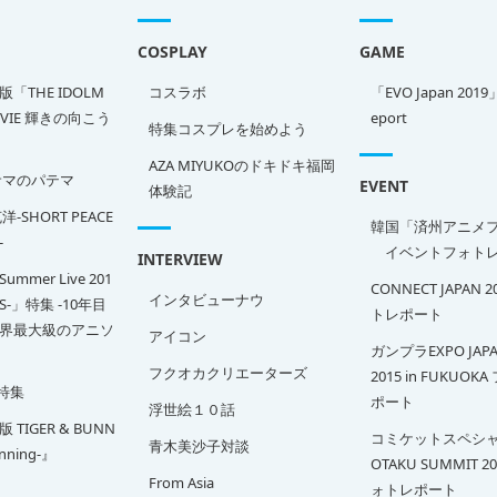
COSPLAY
GAME
「THE IDOLM
コスラボ
「EVO Japan 2019
OVIE 輝きの向こう
eport
特集コスプレを始めよう
AZA MIYUKOのドキドキ福岡
サマのパテマ
EVENT
体験記
-SHORT PEACE
韓国「済州アニメ
-
イベントフォトレ
INTERVIEW
Summer Live 201
CONNECT JAPAN 
インタビューナウ
SS-」特集 -10年目
トレポート
界最大級のアニソ
アイコン
ガンプラEXPO JAPA
フクオカクリエーターズ
2015 in FUKUOK
特集
ポート
浮世絵１０話
TIGER & BUNN
コミケットスペシャ
青木美沙子対談
inning-』
OTAKU SUMMIT 2
From Asia
ォトレポート