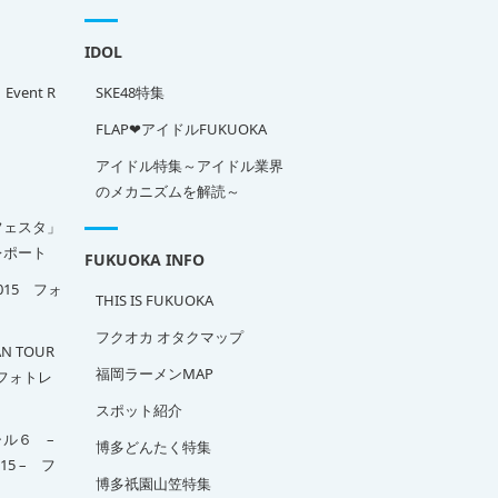
IDOL
」Event R
SKE48特集
FLAP❤アイドルFUKUOKA
アイドル特集～アイドル業界
のメカニズムを解読～
フェスタ」
ポート
FUKUOKA INFO
2015 フォ
THIS IS FUKUOKA
フクオカ オタクマップ
N TOUR
福岡ラーメンMAP
A フォトレ
スポット紹介
ル６ –
博多どんたく特集
015 – フ
博多祇園山笠特集