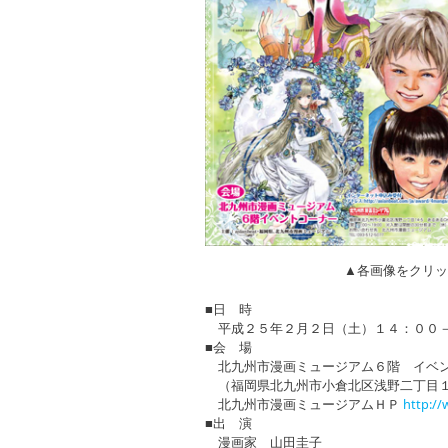
▲各画像をクリッ
■日 時
平成２５年２月２日（土）１４：００
■会 場
北九州市漫画ミュージアム６階 イベ
（福岡県北九州市小倉北区浅野二丁目１４
北九州市漫画ミュージアムＨＰ
http:/
■出 演
漫画家 山田圭子