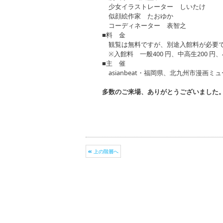
少女イラストレーター しいたけ
似顔絵作家 たおゆか
コーディネーター 表智之
■料 金
観覧は無料ですが、別途入館料が必要
※入館料 一般400 円、中高生200 円、
■主 催
asianbeat・福岡県、北九州市漫画ミ
多数のご来場、ありがとうございました
上の階層へ