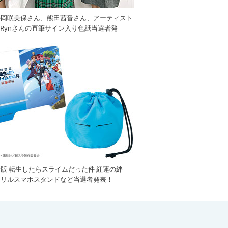
の岡咲美保さん、熊田茜音さん、アーティスト
daRynさんの直筆サイン入り色紙当選者発
版 転生したらスライムだった件 紅蓮の絆
クリルスマホスタンドなど当選者発表！