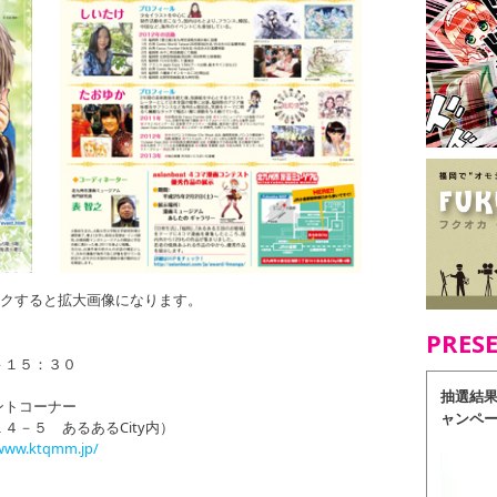
クすると拡大画像になります。
PRES
－１５：３０
抽選結
ントコーナー
ャンペ
－５ あるあるCity内）
/www.ktqmm.jp/