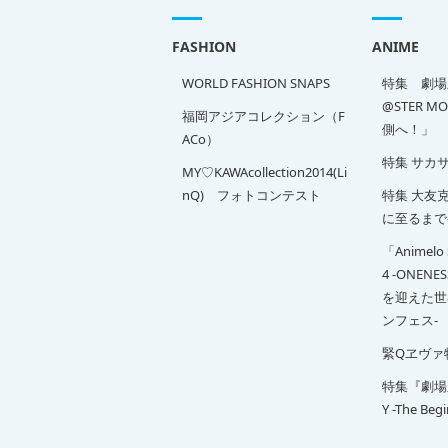
FASHION
ANIME
WORLD FASHION SNAPS
特集 劇場版
@STER M
福岡アジアコレクション（F
側へ！」
ACo）
特集 サカ
MY♡KAWAcollection2014(Li
nQ) フォトコンテスト
特集 大友克洋
に至るまで
「Animelo 
4 -ONENE
を迎えた世
ンフェス-
緊Qヱヴァ
特集『劇場版 
Y -The Beg