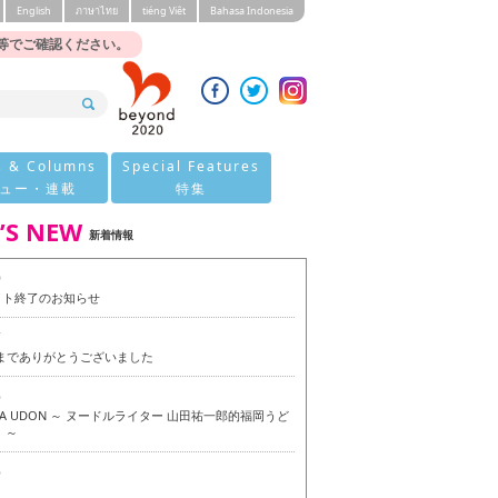
English
ภาษาไทย
tiéng Viêt
Bahasa Indonesia
等でご確認ください。
s & Columns
Special Features
ュー・連載
特集
’S NEW
新着情報
0
イト終了のお知らせ
7
今までありがとうございました
6
OKA UDON ～ ヌードルライター 山田祐一郎的福岡うど
 ～
6