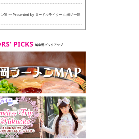
6
道 〜 Presented by ヌードルライター 山田祐一郎
6
RS' PICKS
編集部ピックアップ
7
・ベジタリアンメニュー試食ツアー in 福岡市
7
ず 博多本店 〜 ヴィーガン・ベジタリアンメニュー試
in 福岡市！〜
2
タンド大名店 〜 ヴィーガン・ベジタリアンメニュー
 in 福岡市！〜
8
尾本社うどん店