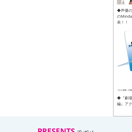
◆声優
のMin
表！！
◆『劇場
編』ア
PRESENTS
プレゼント