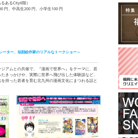
あるCity6階）
、中高生200 円、小学生100 円
レーター、似顔絵作家のリアルなトークショー～
ージアムとの共催で、『漫画で世界へ』をテーマに、若
ったきっかけや、実際に世界へ飛び出した体験談など、
志を持った若者を育む北九州の漫画文化にまつわる話と