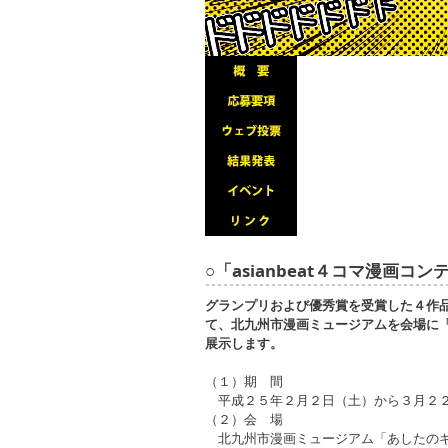
○「asianbeat４コマ漫画コ
グランプリおよび優秀賞を受賞した４作
て、北九州市漫画ミュージアムを会場に「a
展示します。
（１）期 間
平成２５年２月２日（土）から３月２
（２）会 場
北九州市漫画ミュージアム「あしたの