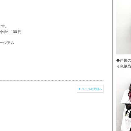
です。
小学生100 円
ュージアム
。
◆声優
り色紙
ページの先頭へ