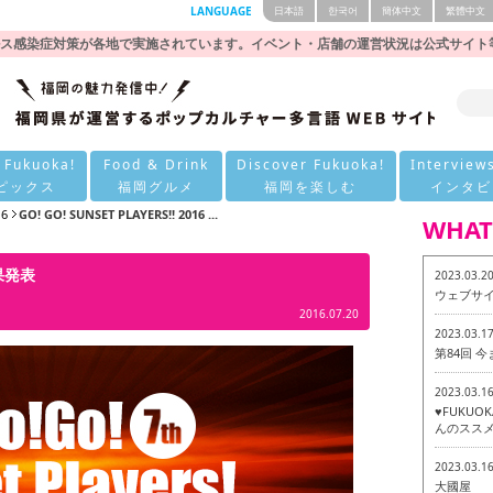
LANGUAGE
日本語
한국어
簡体中文
繁體中文
ス感染症対策が各地で実施されています。イベント・店舗の運営状況は公式サイト
 Fukuoka!
Food & Drink
Discover Fukuoka!
Interview
ピックス
福岡グルメ
福岡を楽しむ
インタビ
16
GO! GO! SUNSET PLAYERS!! 2016 ...
WHAT
結果発表
2023.03.2
ウェブサ
2016.07.20
2023.03.1
第84回 
2023.03.1
♥FUKU
んのススメ
2023.03.1
大國屋