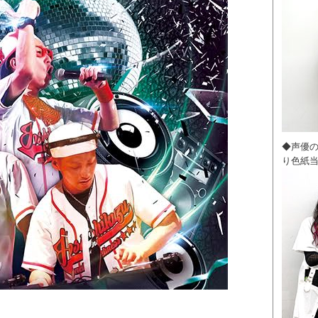
◆声優
り色紙