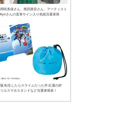
の岡咲美保さん、熊田茜音さん、アーティスト
daRynさんの直筆サイン入り色紙当選者発
版 転生したらスライムだった件 紅蓮の絆
クリルスマホスタンドなど当選者発表！