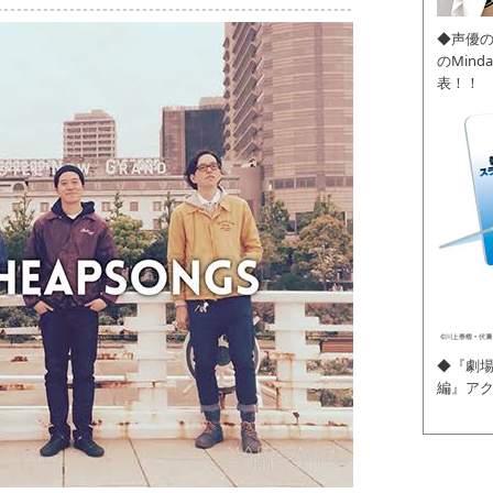
◆声優
のMin
表！！
◆『劇場
編』ア