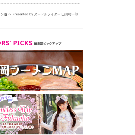
6
道 〜 Presented by ヌードルライター 山田祐一郎
6
RS' PICKS
編集部ピックアップ
7
・ベジタリアンメニュー試食ツアー in 福岡市
7
ず 博多本店 〜 ヴィーガン・ベジタリアンメニュー試
in 福岡市！〜
2
タンド大名店 〜 ヴィーガン・ベジタリアンメニュー
 in 福岡市！〜
8
尾本社うどん店