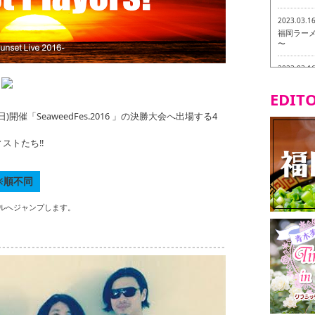
2023.03.1
福岡ラーメン
〜
2023.03.1
福龍軒
EDITO
2023.03.0
催「SeaweedFes.2016 」の決勝大会へ出場する4
ヴィーガン
ストたち!!
2023.03.0
磯ぎよから
食ツアー 
※順不同
2023.03.0
リトルス
ルへジャンプします。
試食ツアー
2023.02.2
東筑軒 折