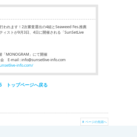
査が行われます！2次審査選出の4組とSeaweed Fes.推薦
ストが9月3日、4日に開催される「SunSetLive
階「MONOGRAM」にて開催
ail : info@sunsetlive-info.com
unsetlive-info.com/
!!2016 トップページへ戻る
ページの先頭へ