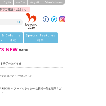
English
ภาษาไทย
tiéng Viêt
Bahasa Indonesia
等でご確認ください。
s & Columns
Special Features
ュー・連載
特集
’S NEW
新着情報
0
イト終了のお知らせ
7
今までありがとうございました
6
OKA UDON ～ ヌードルライター 山田祐一郎的福岡うど
 ～
6