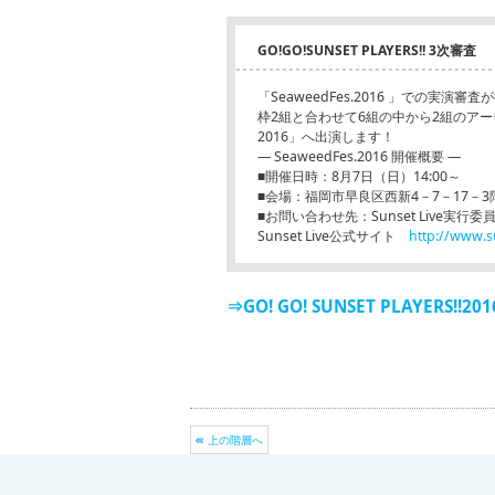
GO!GO!SUNSET PLAYERS!! 3次審査
「SeaweedFes.2016 」での実演審
枠2組と合わせて6組の中から2組のアーティ
2016」へ出演します！
― SeaweedFes.2016 開催概要 ―
■開催日時：8月7日（日）14:00～
■会場：福岡市早良区西新4－7－17－3
■お問い合わせ先：Sunset Live実行委員会 E-m
Sunset Live公式サイト
http://www.s
⇒GO! GO! SUNSET PLAYERS
上の階層へ