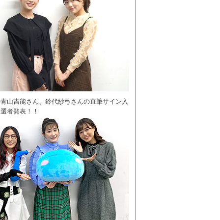
の青山吉能さん、鈴代紗弓さんの直筆サイン入
当選者発表！！