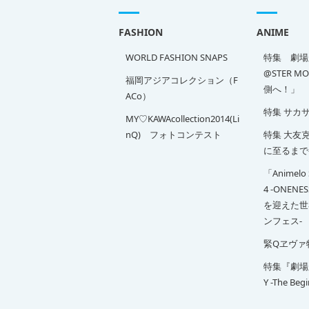
FASHION
ANIME
WORLD FASHION SNAPS
特集 劇場版
@STER M
福岡アジアコレクション（F
側へ！」
ACo）
特集 サカ
MY♡KAWAcollection2014(Li
nQ) フォトコンテスト
特集 大友克洋
に至るまで
「Animelo 
4 -ONENE
を迎えた世
ンフェス-
緊Qヱヴァ
特集『劇場版 
Y -The Beg