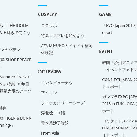
COSPLAY
GAME
「THE IDOLM
コスラボ
「EVO Japan 2019
OVIE 輝きの向こう
eport
特集コスプレを始めよう
AZA MIYUKOのドキドキ福岡
サマのパテマ
EVENT
体験記
-SHORT PEACE
韓国「済州アニメ
-
イベントフォトレ
INTERVIEW
Summer Live 201
CONNECT JAPAN 
インタビューナウ
SS-」特集 -10年目
トレポート
界最大級のアニソ
アイコン
ガンプラEXPO JAPA
フクオカクリエーターズ
2015 in FUKUOK
特集
ポート
浮世絵１０話
TIGER & BUNN
コミケットスペシャ
青木美沙子対談
inning-』
OTAKU SUMMIT 2
From Asia
ォトレポート