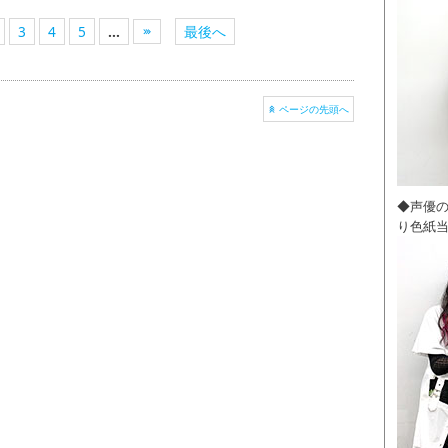
3
4
5
...
最後へ
ページの先頭へ
◆声優
り色紙