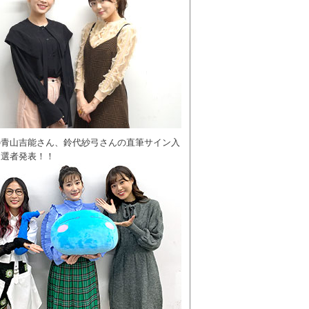
の青山吉能さん、鈴代紗弓さんの直筆サイン入
当選者発表！！