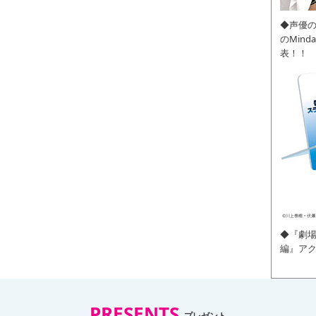
◆声優
のMin
表！！
◆『劇場
編』ア
PRESENTS
プレゼント