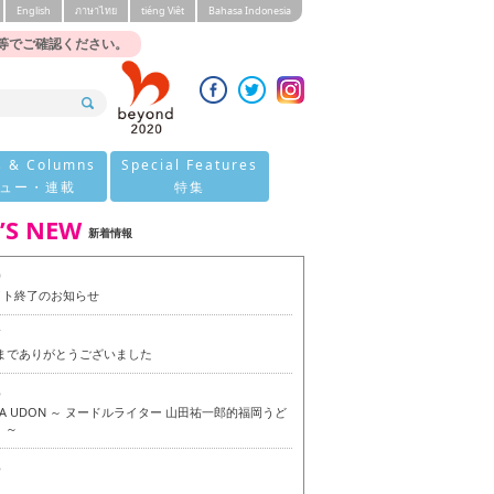
English
ภาษาไทย
tiéng Viêt
Bahasa Indonesia
等でご確認ください。
s & Columns
Special Features
ュー・連載
特集
’S NEW
新着情報
0
イト終了のお知らせ
7
今までありがとうございました
6
OKA UDON ～ ヌードルライター 山田祐一郎的福岡うど
 ～
6