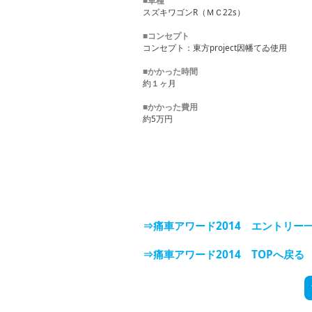
スズキワゴンR（ＭＣ22s）
■コンセプト
コンセプト：東方project因幡てゐ使用
■かかった時間
約１ヶ月
■かかった費用
約5万円
⇒痛車アワード2014 エントリー
⇒痛車アワード2014 TOPへ戻る