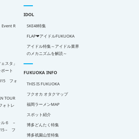
IDOL
」Event R
SKE48特集
FLAP❤アイドルFUKUOKA
アイドル特集～アイドル業界
のメカニズムを解読～
フェスタ」
ポート
FUKUOKA INFO
2015 フォ
THIS IS FUKUOKA
フクオカ オタクマップ
N TOUR
福岡ラーメンMAP
A フォトレ
スポット紹介
ル６ –
博多どんたく特集
015 – フ
博多祇園山笠特集