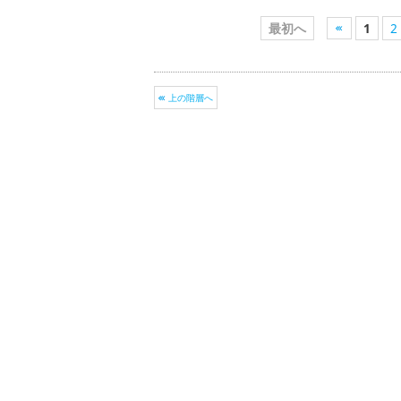
最初へ
1
2
上の階層へ