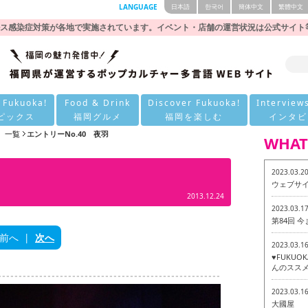
LANGUAGE
日本語
한국어
簡体中文
繁體中文
ス感染症対策が各地で実施されています。イベント・店舗の運営状況は公式サイト
 Fukuoka!
Food & Drink
Discover Fukuoka!
Interview
ピックス
福岡グルメ
福岡を楽しむ
インタビ
 一覧
エントリーNo.40 夜羽
WHAT
2023.03.2
ウェブサ
2013.12.24
2023.03.1
第84回 
前へ
|
次へ
2023.03.1
♥FUKU
んのススメ
2023.03.1
大國屋