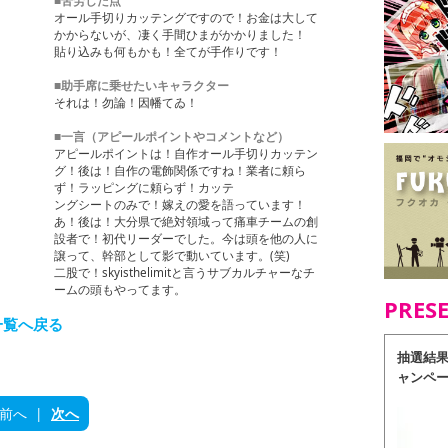
オール手切りカッテングですので！お金は大して
かからないが、凄く手間ひまがかかりました！
貼り込みも何もかも！全てが手作りです！
■助手席に乗せたいキャラクター
それは！勿論！因幡てゐ！
■一言（アピールポイントやコメントなど）
アピールポイントは！自作オール手切りカッテン
グ！後は！自作の電飾関係ですね！業者に頼ら
ず！ラッピングに頼らず！カッテ
ングシートのみで！嫁えの愛を語っています！
あ！後は！大分県で絶対領域って痛車チームの創
設者で！初代リーダーでした。今は頭を他の人に
譲って、幹部として影で動いています。(笑)
二股で！skyisthelimitと言うサブカルチャーなチ
ームの頭もやってます。
PRES
一覧へ戻る
抽選結
ャンペ
前へ
|
次へ