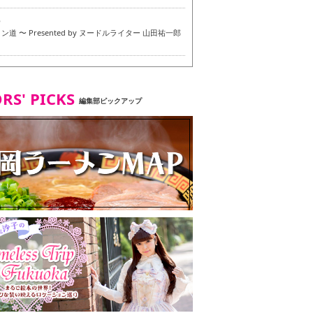
6
道 〜 Presented by ヌードルライター 山田祐一郎
6
RS' PICKS
編集部ピックアップ
7
・ベジタリアンメニュー試食ツアー in 福岡市
7
ず 博多本店 〜 ヴィーガン・ベジタリアンメニュー試
in 福岡市！〜
2
タンド大名店 〜 ヴィーガン・ベジタリアンメニュー
 in 福岡市！〜
8
尾本社うどん店