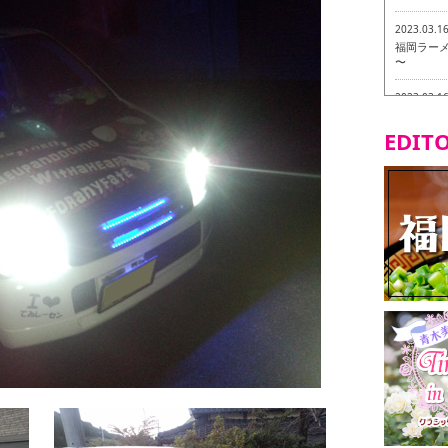
2023.03.1
福岡ラーメン
〜
2023.03.1
福龍軒
EDITO
2023.03.0
ヴィーガン
2023.03.0
磯ぎよから
食ツアー 
2023.03.0
リトルス
試食ツアー
2023.02.2
東筑軒 折