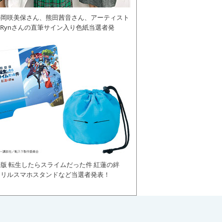
の岡咲美保さん、熊田茜音さん、アーティスト
daRynさんの直筆サイン入り色紙当選者発
版 転生したらスライムだった件 紅蓮の絆
クリルスマホスタンドなど当選者発表！