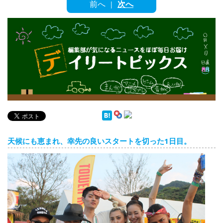
English
前へ
次へ
|
ภาษาไทย
tiéng Viêt
Bahasa Indonesia
デイリートピックス
天候にも恵まれ、幸先の良いスタートを切った1日目。