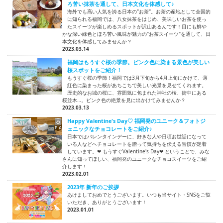
ろ苦い抹茶を通して、日本文化を体感して♪
海外でも高い人気を誇る日本の"お茶"。お茶の産地として全国的
に知られる福岡では、八女抹茶をはじめ、美味しいお茶を使っ
たスイーツが楽しめるスポットが沢山あるんです！目にも鮮や
かな深い緑色とほろ苦い風味が魅力の"お茶スイーツ"を通して、日
本文化を体感してみませんか？
2023.03.14
福岡はもうすぐ桜の季節。ピンク色に染まる景色が美しい
桜スポットをご紹介！
もうすぐ桜の季節！福岡では3月下旬から4月上旬にかけて、薄
紅色に染まった桜があちこちで美しい光景を見せてくれます。
歴史的なお城の桜に、雰囲気に包まれた神社の桜、街中にある
桜並木…。ピンク色の絶景を見に出かけてみませんか？
2023.03.13
Happy Valentine's Day♡ 福岡発のユニーク＆フォトジ
ェニックなチョコレートをご紹介♪
日本ではバレンタインデーに、好きな人や日頃お世話になって
いる人などへチョコレートを贈って気持ちを伝える習慣が定着
しています。❤ もうすぐValentine's Day❤ ということで、みな
さんに知ってほしい、福岡発のユニークなチョコスイーツをご紹
介します！
2023.02.01
2023年 新年のご挨拶
あけましておめでとうございます。いつも当サイト・SNSをご覧
いただき、ありがとうございます！
2023.01.01