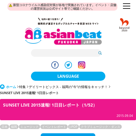
新型コロナウイルス感染症対策が各地で実施されています。イベント・店舗
の運営状況は公式サイト等でご確認ください。
LANGUAGE
ホーム
特集
デイリートピックス - 福岡の"今"の情報をキャッチ！
日本語
SUNSET LIVE 2015速報! 1日目レポート
한국어
SUNSET LIVE 2015速報! 1日目レポート（1/52）
簡体中文
2015.09.04
繁體中文
日本
福岡
ミュージック
イベントレポート
J-POP
クラブミュージック・ダンス