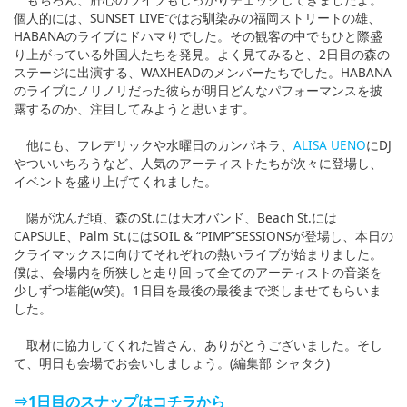
個人的には、SUNSET LIVEではお馴染みの福岡ストリートの雄、
HABANAのライブにドハマりでした。その観客の中でもひと際盛
り上がっている外国人たちを発見。よく見てみると、2日目の森の
ステージに出演する、WAXHEADのメンバーたちでした。HABANA
のライブにノリノリだった彼らが明日どんなパフォーマンスを披
露するのか、注目してみようと思います。
他にも、フレデリックや水曜日のカンパネラ、
ALISA UENO
にDJ
やついいちろうなど、人気のアーティストたちが次々に登場し、
イベントを盛り上げてくれました。
陽が沈んだ頃、森のSt.には天才バンド、Beach St.には
CAPSULE、Palm St.にはSOIL & “PIMP”SESSIONSが登場し、本日の
クライマックスに向けてそれぞれの熱いライブが始まりました。
僕は、会場内を所狭しと走り回って全てのアーティストの音楽を
少しずつ堪能(w笑)。1日目を最後の最後まで楽しませてもらいま
した。
取材に協力してくれた皆さん、ありがとうございました。そし
て、明日も会場でお会いしましょう。(編集部 シャタク)
⇒1日目のスナップはコチラから