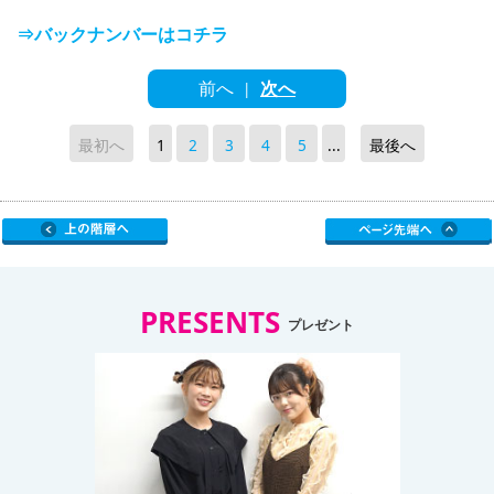
⇒バックナンバーはコチラ
前へ
次へ
|
最初へ
1
2
3
4
5
...
最後へ
PRESENTS
プレゼント